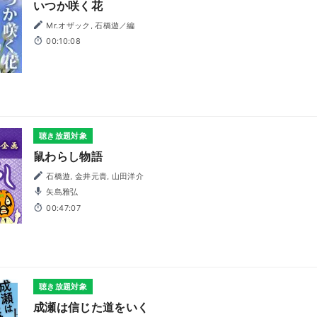
いつか咲く花
Mr.オザック, 石橋遊／編
00:10:08
聴き放題対象
鼠わらし物語
石橋遊, 金井元貴, 山田洋介
矢島雅弘
00:47:07
聴き放題対象
成瀬は信じた道をいく