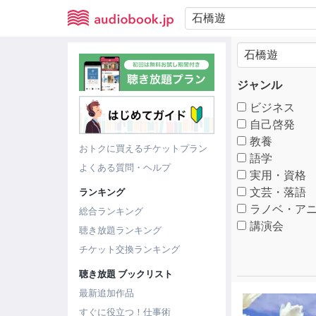
ジャンル
ビジネス
自己啓発
教養
おトクに買えるチケットプラン
語学
よくある質問・ヘルプ
実用・資格
文芸・落語
ランキング
ラノベ・アニ
総合ランキング
講演会
聴き放題ランキング
チケット交換ランキング
聴き放題 ブックリスト
最新追加作品
すぐに役立つ！仕事術