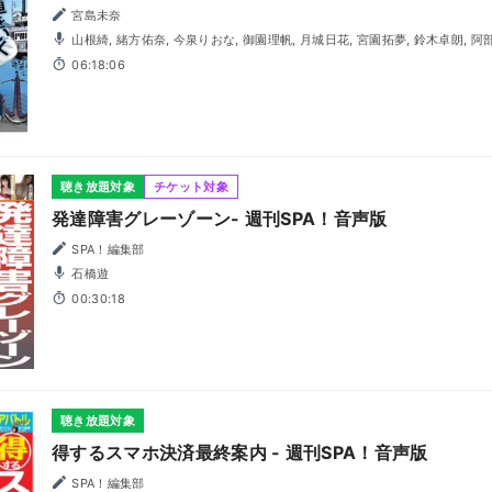
宮島未奈
山根綺, 緒方佑奈, 今泉りおな, 御園理帆, 月城日花, 宮園拓夢, 鈴木卓朗, 阿部菜摘子, 岩崎了, 内田修一, 鳴
瀬まみ, 礒嵜孝太, 石橋遊, 小林直人, 田中亜矢子
06:18:06
聴き放題対象
チケット対象
発達障害グレーゾーン- 週刊SPA！音声版
SPA！編集部
石橋遊
00:30:18
聴き放題対象
得するスマホ決済最終案内 - 週刊SPA！音声版
SPA！編集部