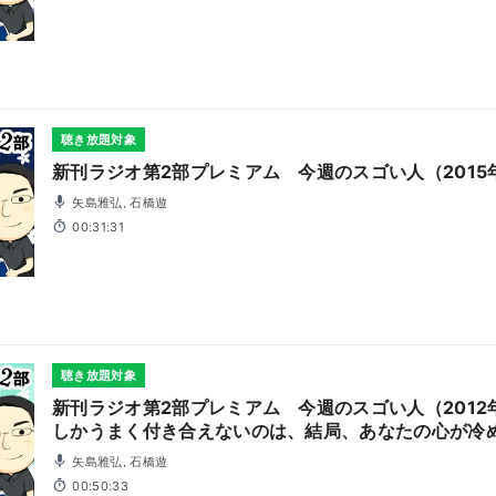
聴き放題対象
新刊ラジオ第2部プレミアム 今週のスゴい人（2015
矢島雅弘, 石橋遊
00:31:31
聴き放題対象
新刊ラジオ第2部プレミアム 今週のスゴい人（2012
しかうまく付き合えないのは、結局、あなたの心が冷
者・五百田達成・堀田秀吾）
矢島雅弘, 石橋遊
00:50:33