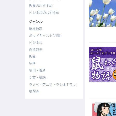
教養のおすすめ
ビジネスのおすすめ
ジャンル
聴き放題
ポッドキャスト(月額)
ビジネス
自己啓発
教養
語学
実用・資格
文芸・落語
ラノベ・アニメ・ラジオドラマ
講演会