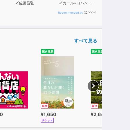
佐藤昌弘
カール=ヨハン・エリーン
Recommended by
すべて見る
聴き放題
聴き放題
新作
新作
0
¥1,650
¥2,640
チケット