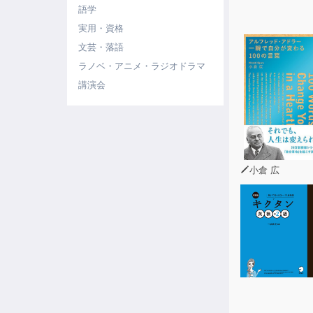
語学
実用・資格
文芸・落語
ラノベ・アニメ・ラジオドラマ
講演会
小倉 広