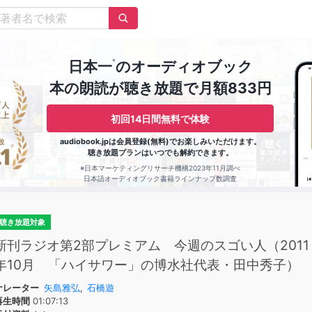
※
日本一
のオーディオブック
本の朗読が聴き放題で月額833円
初回14日間無料で体験
audiobook.jpは会員登録(無料)でお楽しみいただけます。
聴き放題プランはいつでも解約できます。
※日本マーケティングリサーチ機構2023年11月調べ
日本語オーディオブック書籍ラインナップ数調査
聴き放題対象
新刊ラジオ第2部プレミアム 今週のスゴい人（2011
年10月 「ハイサワー」の博水社代表・田中秀子）
ナレーター
矢島雅弘
,
石橋遊
再生時間
01:07:13