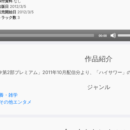
添付資料
なし
出版日
2012/3/5
販売開始日
2012/3/5
トラック数
3
Use
00:00
Up/D
Arrow
keys
作品紹介
to
incre
＠第2部プレミアム」2011年10月配信分より、「ハイサワー
or
decre
ジャンル
volum
養・雑学
その他エンタメ