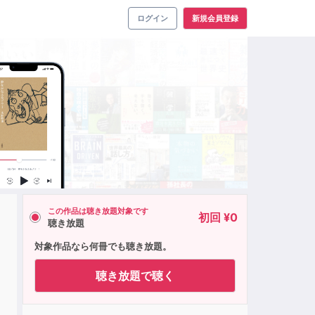
ログイン
新規会員登録
この作品は聴き放題対象です
初回 ¥0
聴き放題
対象作品なら何冊でも聴き放題。
聴き放題で聴く