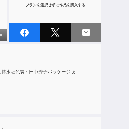
プランを選択せずに作品を購入する
own
ase
」の博水社代表・田中秀子パッケージ版
ase
e.