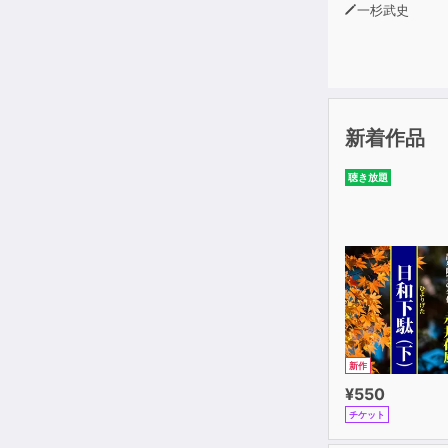
一杉武史
新着作品
聴き放題
新作
¥550
チケット