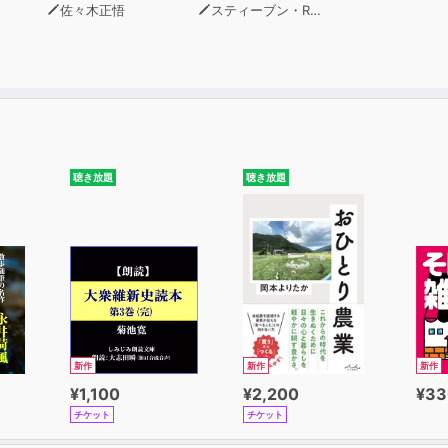
佐々木正悟
スティーブン・R・コヴィー
聴き放題
聴き放題
新作
新作
新作
¥1,100
¥2,200
¥33
チケット
チケット