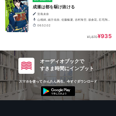
成瀬は都を駆け抜ける
宮島未奈
山根綺, 緒方佑奈, 佐藤榛夏, 吉村海空, 坂倉花, 石毛翔弥,
阿部菜摘子, 今泉りおな, 岩崎了, 内田修一, 川邊紫, 鈴木卓
06:52:02
朗, 月城日花, 中道美穂子, 鳴瀬まみ, 古屋亜南, 御園理帆, 宮
園拓夢
¥935
¥1,870
オーディオブックで
すきま時間にインプット
スマホを使って かんたん再生、今すぐダウンロード