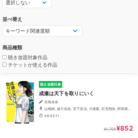
並べ替え
商品種類
聴き放題対象作品
チケットが使える作品
聴き放題対象
成瀬は天下を取りにいく
宮島未奈
山根綺, 緒方佑奈, 宮下栄治, 川邊紫, 石毛翔弥, 阿部菜摘
子, 岩崎了, 内田修一, 鈴木卓朗, 鳴瀬まみ, 御園理帆, 宮園拓
06:43:11
夢
¥852
¥1,705