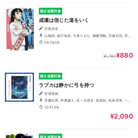
聴き放題対象
成瀬は信じた道をいく
宮島未奈
山根綺, 緒方佑奈, 今泉りおな, 御園理帆, 月城日花, 宮園
拓夢, 鈴木卓朗, 阿部菜摘子, 岩崎了, 内田修一, 鳴瀬まみ, 礒
06:18:06
嵜孝太, 石橋遊, 小林直人, 田中亜矢子
¥880
¥1,760
聴き放題対象
ラブカは静かに弓を持つ
安壇美緒
斉藤壮馬, 伊東健人, 佐々木啓夫, 稲垣好, 松嶌杏実, 一木
千洋, 木暮晃石, 三波春香, 鈴木卓朗
10:41:06
¥2,090
聴き放題対象