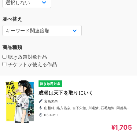
並べ替え
商品種類
聴き放題対象作品
チケットが使える作品
聴き放題対象
成瀬は天下を取りにいく
宮島未奈
山根綺, 緒方佑奈, 宮下栄治, 川邊紫, 石毛翔弥, 阿部菜摘
子, 岩崎了, 内田修一, 鈴木卓朗, 鳴瀬まみ, 御園理帆, 宮園拓
06:43:11
夢
¥1,705