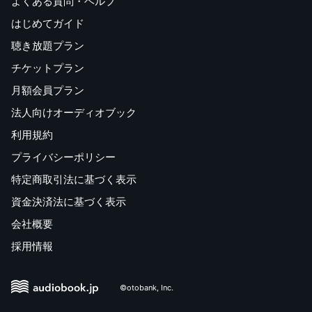
よくある質問・ヘルプ
私たちの目の前には、「イノベーション(革新)」への無現
はじめてガイド
の可能性が広がっているのです。
聴き放題プラン
これまで現実であるとか良いと思ってきたことを捨て去ら
なければならないと言っているわけではありません。
チケットプラン
歴史や伝統に縛られることはないということなのです。
月額会員プラン
一緒に話し、新しい考えを聞き、問いを投げかけ、別の
法人向けオーディオブック
(代わりの)メタファーを考えることで、
新しい意味の世界の敷居をまたぐのです。未来とは私たち
利用規約
が「一緒に創造する」ものなのです。
プライバシーポリシー
(第1章より)
特定商取引法に基づく表示
資金決済法に基づく表示
会社概要
採用情報
©otobank, Inc.