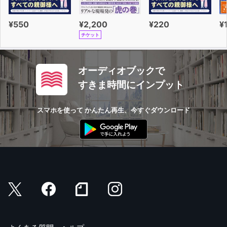
り、
人生は、比較的予測できるものであり続けるのです。
¥550
¥2,200
¥220
¥
しかし私たちは、「当たり前だ」と考えられているものす
チケット
べてに挑戦することもできるのです。
たとえば、「問題」はすべての人の目に見えるわけではあ
りません。
オーディオブックで
私たちが「良し」とする世界を構成していて、
すきま時間にインプット
私たちが価値を置いていることを実現するのを妨げるもの
を「問題」と見なしているわけです。
スマホを使って かんたん再生、今すぐダウンロード
私たちが「問題」として「構成」しているすべてのもの
を、
「チャンス(機会)」として「再・構成」することはできな
いでしょうか?
ここに、構成主義的考え方の膨大な可能性があります。
構成主義者にとって、私たちの行動は、伝統的に真実だと
されてきたもの、
理に適っているとされてきたもの、正しいとされてきたも
のに制約されることはありませんB