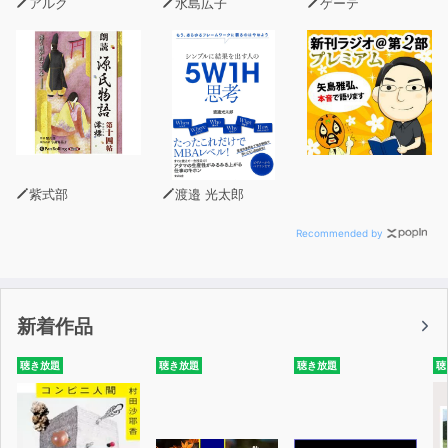
アルク
水島広子
ゲーテ
たとえば、「彼のお父さんが亡くなりました」ということ
を描写しようとすると、
普通は生物学的観点から語ることになります。
ここで私たちは「起こったこと」を「特定の身体機能の停
止」として「構成」しているのです
(けれども、医療専門家たちの間でもそれを死と確定する
ことには同意が成立しないかもしれません。
紫式部
渡邉 光太郎
移植外科医は、かかりつけの内科医とは別の意見を持って
いる可能性があります)。
Recommended by
他の文化的伝統においては、「彼は昇天しました」とか
「彼は彼女の心の中に住み続けます」とか、
「これは彼の生まれ変わりの新しいサイクルの始まりなの
新着作品
です」とか、
「彼は苦しみから解き放たれました」とか、「彼は、彼が
聴き放題
聴き放題
聴き放題
聴
残した功績という遺産の中に生き続けます」とか、
「彼の3人の息子たちに彼の人生は引き継がれます」と
か、