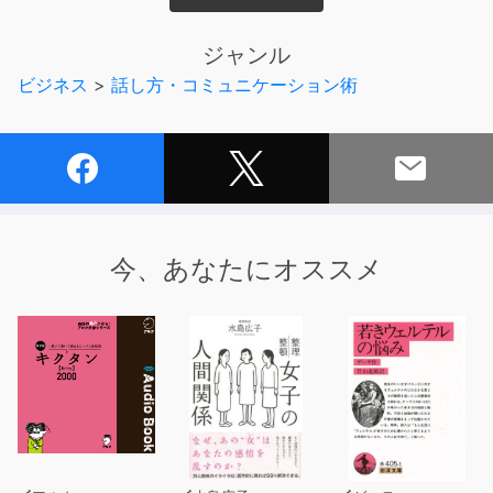
構成されたもの」です。
もっとドラマチックに表現するとしたら、そこにいる人た
ジャンル
ち が、「そうだ」と「合意」して初めて、それは「リア
ビジネス
>
話し方・コミュニケーション術
ルになる」のです。
あなたは懐疑的にこう反応するかもしれません。
「死が存在しないという意味ですか? この身体も太陽もこ
の椅子も?」
私たちはここで、ひとつはっきりさせておかなければいけ
ません。
今、あなたにオススメ
社会構成主義者は「何も存在しない」とか「現実などな
い」と言っているわけではないのです。
重要なポイントは、人が「何が現実か」を定めるとき、
常にそれは、あるひとつの文化の伝統から話しているのだ
ということです。
確かに何かは起こりました。けれど、それを描写するに
は、ある特定の文化の観点を通さざるをえないのです。
つまり、その文化特有の言語だとか、見方、話し方を通し
て語らざるをえないということです。