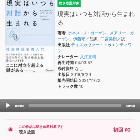
聴き放題対象
現実はいつも対話から生まれ
る
著者
ケネス・J・ガーゲン
,
メアリー・ガ
ーゲン
,
伊藤守
／監訳,
二宮美樹
／訳
出版社
ディスカヴァー・トゥエンティワ
ン
ナレーター
入江直樹
再生時間
04:03:57
添付資料
なし
出版日
2018/8/26
販売開始日
2021/11/22
トラック数
10
Audio
00:00
00:00
Player
この作品は聴き放題対象です
初回 ¥0
聴き放題