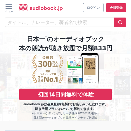
ログイン
会員登録
※
日本一
のオーディオブック
本の朗読が聴き放題で月額833円
初回14日間無料で体験
audiobook.jpは会員登録(無料)でお楽しみいただけます。
聴き放題プランはいつでも解約できます。
※日本マーケティングリサーチ機構2023年11月調べ
日本語オーディオブック書籍ラインナップ数調査