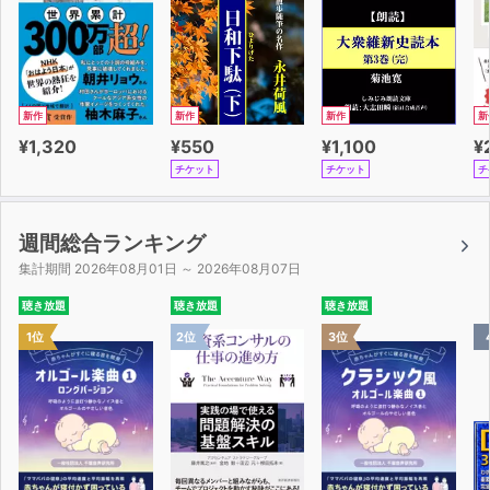
「この物体の原子構成が変化したのです」などと語られる
かもしれません。
こういったあらゆる文化的伝統の外に出てしまったとした
ら、私たちはどのように語ることができるでしょうか?
構成主義者にとっては、「何も存在しない」のではなく、
新作
新作
新作
新
「私たちにとっては何も意味しない」ということなので
¥1,320
¥550
¥1,100
¥
す。
チケット
チケット
チ
他の言い方をすると、「私たちの関係性」によって、
私たちの世界は、私たちが「木」「太陽」「身体」「椅
子」などと捉えているもので満たされるのです。
週間総合ランキング
集計期間 2026年08月01日 ～ 2026年08月07日
もっと広い意味で言えば、お互いにコミュニケーションを
聴き放題
聴き放題
聴き放題
取るたびに、
1位
2位
3位
私たちは、この生きている世界を構成していると言えるか
もしれません。
私たちが日頃慣れ親しんでいる伝統の中にいつづけるかぎ
り、人生はそのままでしょう。
たとえば、「男と女」、「貧富」、「教養がある/教養が
ない」などのように慣れ親しんだ「区別」をしている限