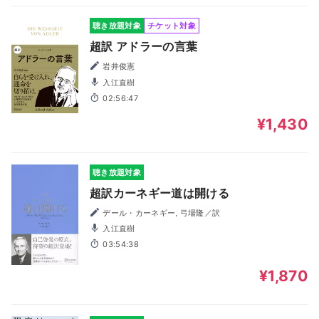
聴き放題対象
チケット対象
超訳 アドラーの言葉
岩井俊憲
入江直樹
02:56:47
¥1,430
聴き放題対象
超訳カーネギー道は開ける
デール・カーネギー, 弓場隆／訳
入江直樹
03:54:38
¥1,870