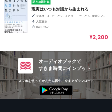
聴き放題対象
現実はいつも対話から生まれる
ケネス・J・ガーゲン, メアリー・ガーゲン, 伊藤守／監
訳, 二宮美樹／訳
入江直樹
04:03:57
¥2,200
オーディオブックで
すきま時間にインプット
スマホを使って かんたん再生、今すぐダウンロード