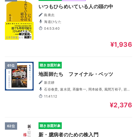
いつもひらめいている人の頭の中
島青志
海道ひなた
04:53:40
¥1,936
聴き放題対象
61位
地面師たち ファイナル・ベッツ
新庄耕
石谷春貴, 速水奨, 斉藤隼一, 岡本綾香, 風間万裕子, 岩河
拓吾, 西垣俊作, 金光宣明, 吉田麻実, 河西健吾, 篠原孝太朗
11:41:12
¥2,376
聴き放題対象
62位
新・臆病者のための株入門