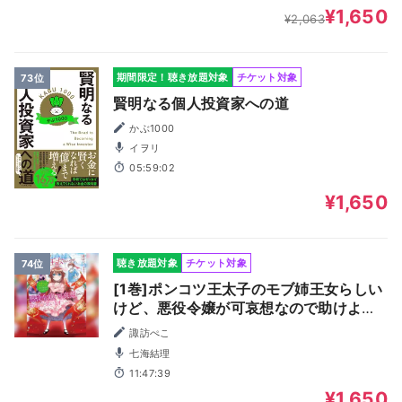
¥1,650
¥2,063
期間限定！聴き放題対象
チケット対象
73位
賢明なる個人投資家への道
かぶ1000
イヲリ
05:59:02
¥1,650
聴き放題対象
チケット対象
74位
[1巻]ポンコツ王太子のモブ姉王女らしい
けど、悪役令嬢が可哀想なので助けよう
と思います1～王女ルートがない！？なら
諏訪ぺこ
作ればいいのよ！～
七海結理
11:47:39
¥1,650