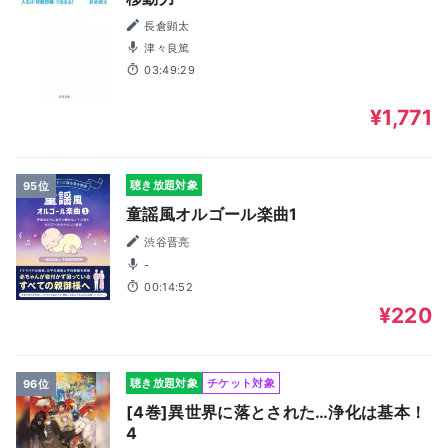
長倉顕太
津々良篤
03:49:29
¥1,771
聴き放題対象
95位
童謡風オルゴール楽曲1
渋谷晋亮
-
00:14:52
¥220
聴き放題対象
チケット対象
96位
[4巻]異世界に落とされた…浄化は基本！
4