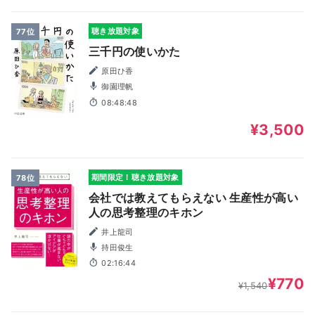
聴き放題対象
77位
三千円の使いかた
原田ひ香
御園理帆
08:48:48
¥3,500
期間限定！聴き放題対象
78位
会社では教えてもらえない 生産性が高い
人の思考整理のキホン
井上龍司
持田俊生
02:16:44
¥770
¥1,540