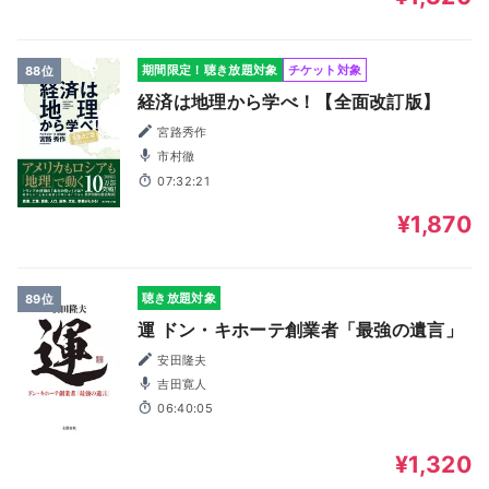
期間限定！聴き放題対象
チケット対象
88位
経済は地理から学べ！【全面改訂版】
宮路秀作
市村徹
07:32:21
¥1,870
聴き放題対象
89位
運 ドン・キホーテ創業者「最強の遺言」
安田隆夫
吉田寛人
06:40:05
¥1,320