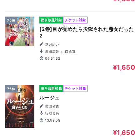
聴き放題対象
チケット対象
75位
[2巻]目が覚めたら投獄された悪女だった
2
皐月めい
鹿田涼音, 山口勇気
06:51:52
¥1,650
聴き放題対象
チケット対象
76位
ルージュ
誉田哲也
行成とあ
13:09:58
¥1,650