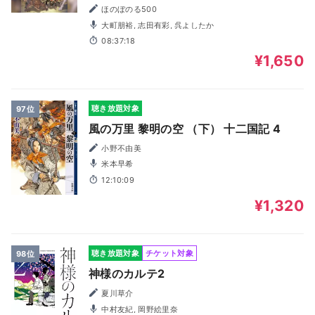
ほのぼのる500
大町朋裕, 志田有彩, 呉よしたか
08:37:18
¥1,650
聴き放題対象
97位
風の万里 黎明の空 （下） 十二国記 4
小野不由美
米本早希
12:10:09
¥1,320
聴き放題対象
チケット対象
98位
神様のカルテ2
夏川草介
中村友紀, 岡野絵里奈