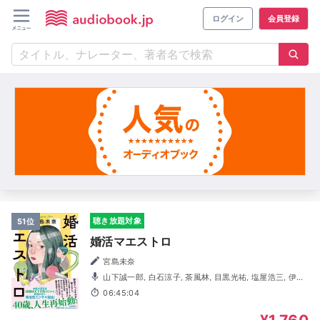
ログイン
会員登録
聴き放題対象
51位
婚活マエストロ
宮島未奈
山下誠一郎, 白石涼子, 茶風林, 目黒光祐, 塩屋浩三, 伊藤
かな恵, 大木咲絵子, 北原樹, 小林直人, 清水健佑, 玉木雅士,
06:45:04
長谷川天音, 三浦円, 山名枝里子