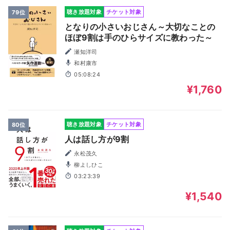
聴き放題対象
チケット対象
79位
となりの小さいおじさん～大切なことの
ほぼ9割は手のひらサイズに教わった～
瀬知洋司
和村康市
05:08:24
¥1,760
聴き放題対象
チケット対象
80位
人は話し方が9割
永松茂久
柳よしひこ
03:23:39
¥1,540