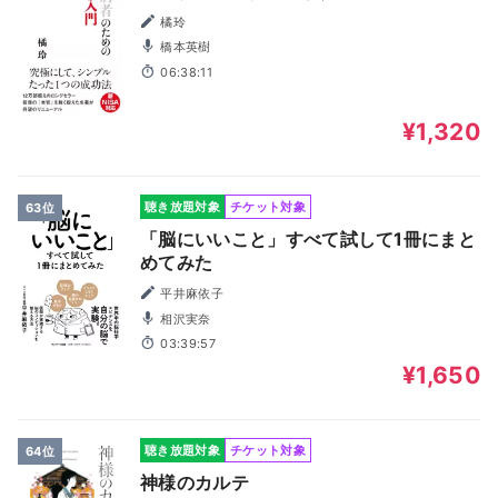
橘玲
橋本英樹
06:38:11
¥1,320
聴き放題対象
チケット対象
63位
「脳にいいこと」すべて試して1冊にまと
めてみた
平井麻依子
相沢実奈
03:39:57
¥1,650
聴き放題対象
チケット対象
64位
神様のカルテ