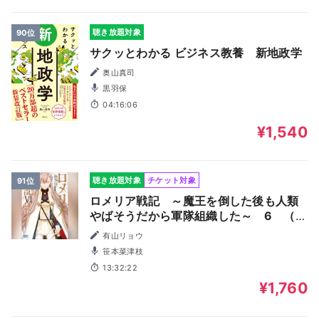
聴き放題対象
90位
サクッとわかる ビジネス教養 新地政学
奥山真司
黒羽保
04:16:06
¥1,540
聴き放題対象
チケット対象
91位
ロメリア戦記 ～魔王を倒した後も人類
やばそうだから軍隊組織した～ 6 （ガ
ガガ文庫）
有山リョウ
笹本菜津枝
13:32:22
¥1,760