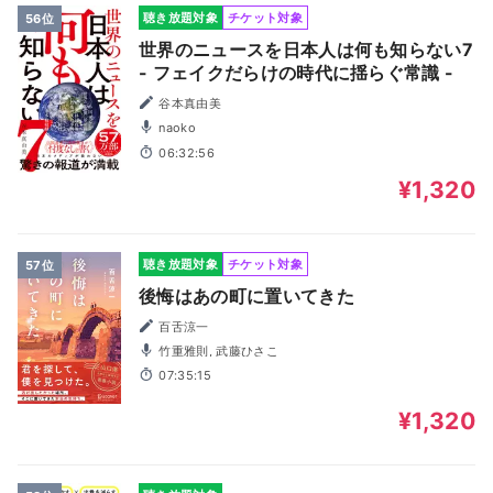
聴き放題対象
チケット対象
56位
世界のニュースを日本人は何も知らない7
- フェイクだらけの時代に揺らぐ常識 -
谷本真由美
naoko
06:32:56
¥1,320
聴き放題対象
チケット対象
57位
後悔はあの町に置いてきた
百舌涼一
竹重雅則, 武藤ひさこ
07:35:15
¥1,320