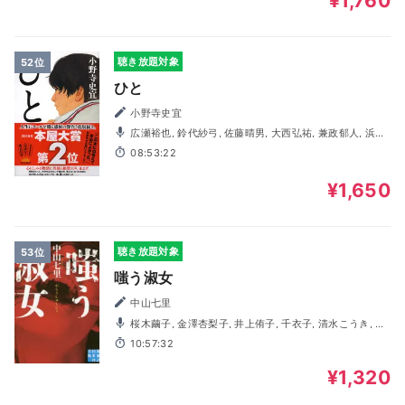
¥1,760
聴き放題対象
52位
ひと
小野寺史宜
広瀬裕也, 鈴代紗弓, 佐藤晴男, 大西弘祐, 兼政郁人, 浜田
洋平, 藤田曜子, 依田菜津, 李ふぁみ
08:53:22
¥1,650
聴き放題対象
53位
嗤う淑女
中山七里
桜木繭子, 金澤杏梨子, 井上侑子, 千衣子, 清水こうき, 林
重吾, 榎本貴文, 久場寿幸, 西村不二人
10:57:32
¥1,320