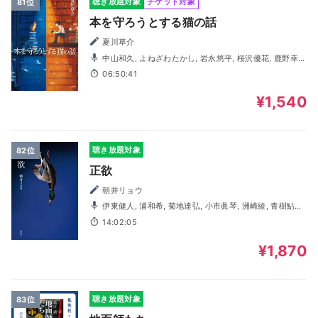
聴き放題対象
チケット対象
81位
本を守ろうとする猫の話
夏川草介
中山和久, よねざわたかし, 岩永悠平, 桜沢優花, 鹿野幸
成, 河原冬真, 保坂俊行, 夏怜, 桑原佑実
06:50:41
¥1,540
聴き放題対象
82位
正欲
朝井リョウ
伊東健人, 浦和希, 菊地達弘, 小市眞琴, 洲崎綾, 青樹鮎希,
北﨑ひとみ, 小林直人, 佐田直啓, 佐東充, 進藤亜由美, 拝師み
14:02:05
ほ, 堀川かえで, 三浦円
¥1,870
聴き放題対象
83位