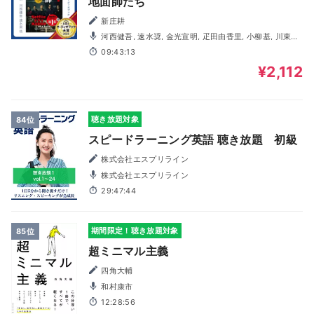
地面師たち
新庄耕
河西健吾, 速水奨, 金光宣明, 疋田由香里, 小柳基, 川東哲
也, 綿貫竜之介, 前田啓太, 岡本綾香, 篠原孝太朗
09:43:13
¥2,112
聴き放題対象
84位
スピードラーニング英語 聴き放題 初級
株式会社エスプリライン
株式会社エスプリライン
29:47:44
期間限定！聴き放題対象
85位
超ミニマル主義
四角大輔
和村康市
12:28:56