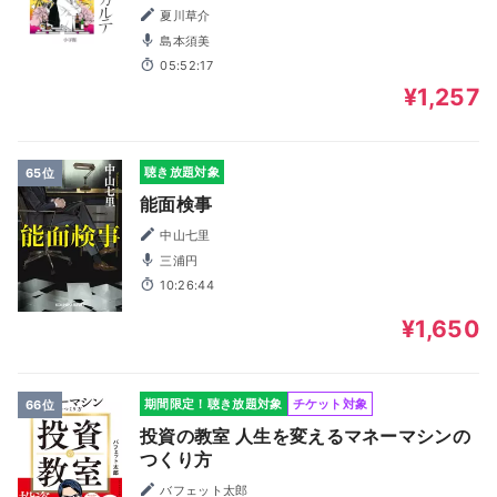
夏川草介
島本須美
05:52:17
¥1,257
聴き放題対象
65位
能面検事
中山七里
三浦円
10:26:44
¥1,650
期間限定！聴き放題対象
チケット対象
66位
投資の教室 人生を変えるマネーマシンの
つくり方
バフェット太郎