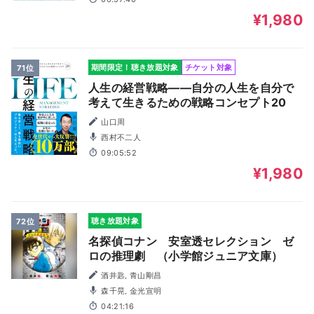
¥1,980
期間限定！聴き放題対象
チケット対象
71位
人生の経営戦略――自分の人生を自分で
考えて生きるための戦略コンセプト20
山口周
西村不二人
09:05:52
¥1,980
聴き放題対象
72位
名探偵コナン 安室透セレクション ゼ
ロの推理劇 （小学館ジュニア文庫）
酒井匙, 青山剛昌
森千晃, 金光宣明
04:21:16