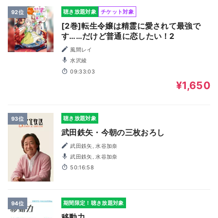
聴き放題対象
チケット対象
92位
[2巻]転生令嬢は精霊に愛されて最強で
す……だけど普通に恋したい！2
風間レイ
水沢綾
09:33:03
¥1,650
聴き放題対象
93位
武田鉄矢・今朝の三枚おろし
武田鉄矢, 水谷加奈
武田鉄矢, 水谷加奈
50:16:58
期間限定！聴き放題対象
94位
移動力