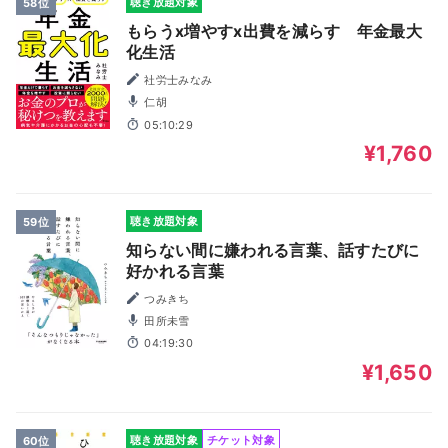
聴き放題対象
58位
もらうx増やすx出費を減らす 年金最大
化生活
社労士みなみ
仁胡
05:10:29
¥1,760
聴き放題対象
59位
知らない間に嫌われる言葉、話すたびに
好かれる言葉
つみきち
田所未雪
04:19:30
¥1,650
聴き放題対象
チケット対象
60位