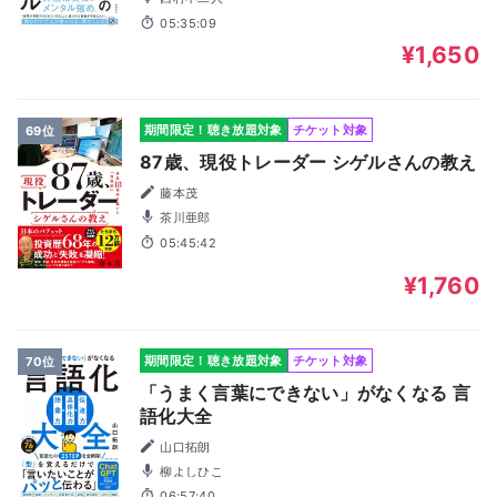
05:35:09
¥1,650
期間限定！聴き放題対象
チケット対象
69位
87歳、現役トレーダー シゲルさんの教え
藤本茂
茶川亜郎
05:45:42
¥1,760
期間限定！聴き放題対象
チケット対象
70位
「うまく言葉にできない」がなくなる 言
語化大全
山口拓朗
柳よしひこ
06:57:40