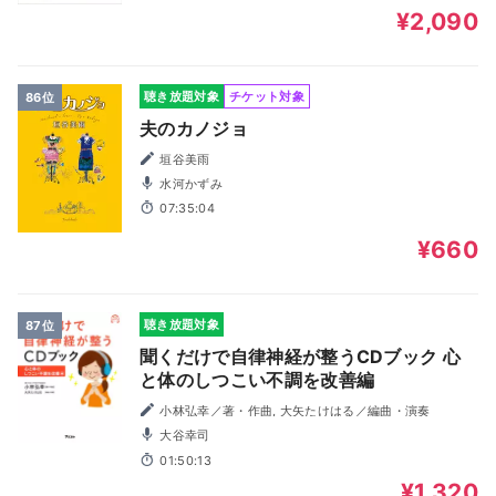
¥2,090
聴き放題対象
チケット対象
86位
夫のカノジョ
垣谷美雨
水河かずみ
07:35:04
¥660
聴き放題対象
87位
聞くだけで自律神経が整うCDブック 心
と体のしつこい不調を改善編
小林弘幸／著・作曲, 大矢たけはる／編曲・演奏
大谷幸司
01:50:13
¥1,320