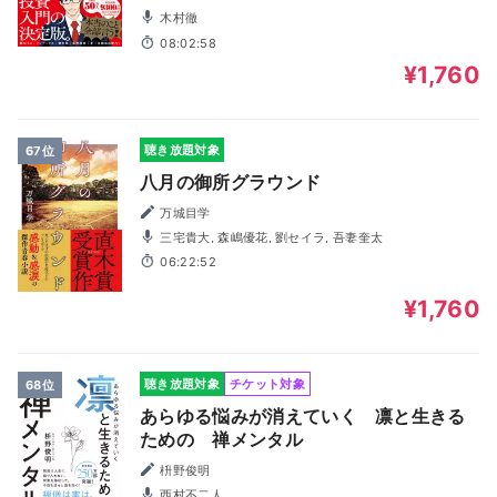
木村徹
08:02:58
¥1,760
聴き放題対象
67位
八月の御所グラウンド
万城目学
三宅貴大, 森嶋優花, 劉セイラ, 吾妻奎太
06:22:52
¥1,760
聴き放題対象
チケット対象
68位
あらゆる悩みが消えていく 凛と生きる
ための 禅メンタル
枡野俊明
西村不二人