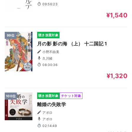
09:56:23
¥1,540
聴き放題対象
99位
月の影 影の海 （上） 十二国記 1
小野不由美
久川綾
08:30:36
¥1,320
聴き放題対象
チケット対象
100位
離婚の失敗学
アポロ
アポロ
02:14:49