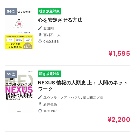
聴き放題対象
54位
心を安定させる方法
渡邊剛
西村不二人
04:03:56
¥1,595
聴き放題対象
55位
NEXUS 情報の人類史 上： 人間のネット
ワーク
ユヴァル・ノア・ハラリ, 柴田裕之／訳
新井俊亮
10:51:08
¥2,200