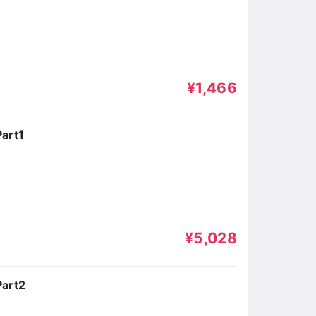
¥1,466
rt1
¥5,028
rt2