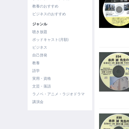
教養のおすすめ
ビジネスのおすすめ
ジャンル
聴き放題
ポッドキャスト(月額)
ビジネス
自己啓発
教養
語学
実用・資格
文芸・落語
ラノベ・アニメ・ラジオドラマ
講演会