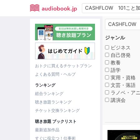
ジャンル
ビジネス
自己啓発
教養
おトクに買えるチケットプラン
語学
よくある質問・ヘルプ
実用・資格
文芸・落語
ランキング
ラノベ・アニ
総合ランキング
講演会
聴き放題ランキング
チケット交換ランキング
聴き放題 ブックリスト
最新追加作品
すぐに役立つ！仕事術