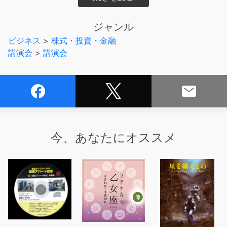
内容はすでにリリースしているCDと同じものです。
詳しい内容は、http://cf101.chu.jp あるいは『cf101
ジャンル
CD』で検索して、ご確認ください。
ビジネス
>
株式・投資・金融
PartI〜IIIはゴッド・マザーがメインのインタビュー。
講演会
>
講演会
小場さんも同席して、博多でどのように物件を24棟まで
増やしたかを取材。
物件購入方法、立地を重視する理由、生活保護者の家賃を
上げる方法、
夜逃げした入居者の対処方法を、大家の品格を持って、詳
しく説明されております。
道徳の教科書のようなゴッド・マザーの話を、繰り返し聴
今、あなたにオススメ
いてほしいです。