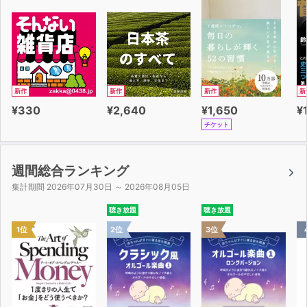
新作
新作
新作
新
¥330
¥2,640
¥1,650
¥
チケット
週間総合ランキング
集計期間 2026年07月30日 ～ 2026年08月05日
聴き放題
聴き放題
1位
2位
3位