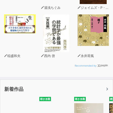
湯浅ちぐみ
ジェイムズ・P・ホーガン
稲盛和夫
西内 啓
永井荷風
Recommended by
新着作品
聴き放題
聴き放題
聴