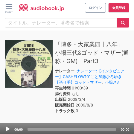
ログイン
会員登録
「博多・大家業四十八年」
小場三代&ゴッド・マザー(通
称・GM) Part3
ナレーター
ナレーター:【インタビュア
ー】CASHFLOW101こと加藤ひろゆき
【語り手】ゴッド・マザー
,
小場さん
再生時間
01:03:39
添付資料
なし
出版日
2008/3/4
販売開始日
2009/8/8
トラック数
3
Audio
00:00
00:00
Player