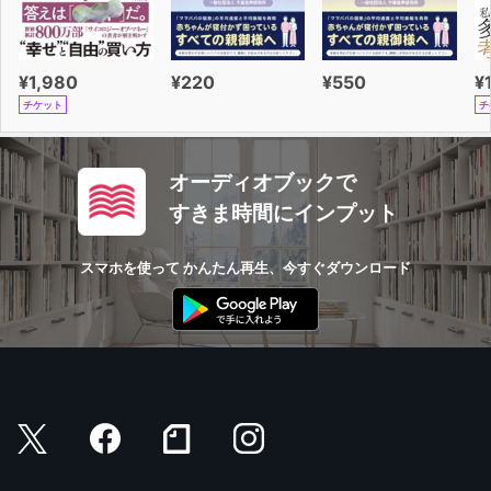
¥1,980
¥220
¥550
¥
チケット
チ
オーディオブックで
すきま時間にインプット
スマホを使って かんたん再生、今すぐダウンロード