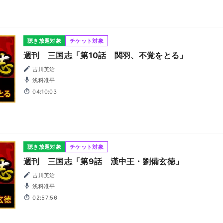
聴き放題対象
チケット対象
週刊 三国志「第10話 関羽、不覚をとる」
吉川英治
浅科准平
04:10:03
聴き放題対象
チケット対象
週刊 三国志「第9話 漢中王・劉備玄徳」
吉川英治
浅科准平
02:57:56