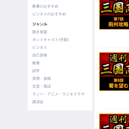
教養のおすすめ
ビジネスのおすすめ
ジャンル
聴き放題
ポッドキャスト(月額)
ビジネス
自己啓発
教養
語学
実用・資格
文芸・落語
ラノベ・アニメ・ラジオドラマ
講演会