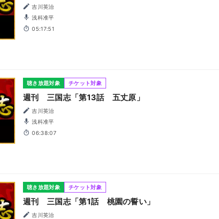
吉川英治
浅科准平
05:17:51
聴き放題対象
チケット対象
週刊 三国志「第13話 五丈原」
吉川英治
浅科准平
06:38:07
聴き放題対象
チケット対象
週刊 三国志「第1話 桃園の誓い」
吉川英治