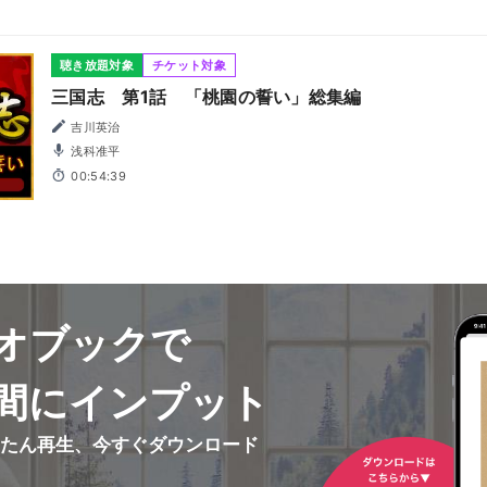
聴き放題対象
チケット対象
三国志 第1話 「桃園の誓い」総集編
吉川英治
浅科准平
00:54:39
オブックで
間にインプット
んたん再生、今すぐダウンロード