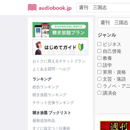
ジャンル
ビジネス
自己啓発
教養
おトクに買えるチケットプラン
語学
よくある質問・ヘルプ
実用・資格
文芸・落語
ランキング
ラノベ・アニ
総合ランキング
講演会
聴き放題ランキング
チケット交換ランキング
聴き放題 ブックリスト
最新追加作品
すぐに役立つ！仕事術