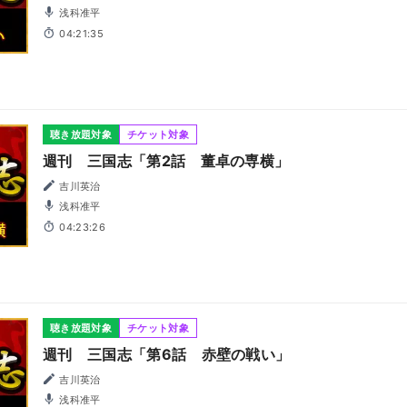
浅科准平
04:21:35
聴き放題対象
チケット対象
週刊 三国志「第2話 董卓の専横」
吉川英治
浅科准平
04:23:26
聴き放題対象
チケット対象
週刊 三国志「第6話 赤壁の戦い」
吉川英治
浅科准平