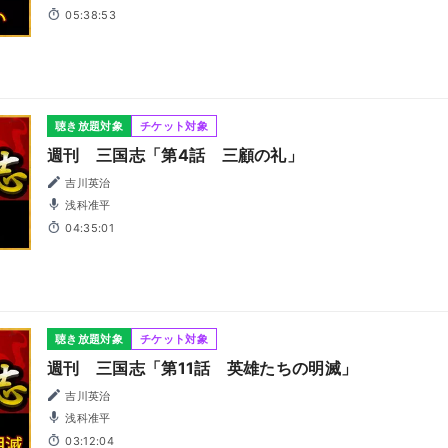
05:38:53
聴き放題対象
チケット対象
週刊 三国志「第4話 三顧の礼」
吉川英治
浅科准平
04:35:01
聴き放題対象
チケット対象
週刊 三国志「第11話 英雄たちの明滅」
吉川英治
浅科准平
03:12:04