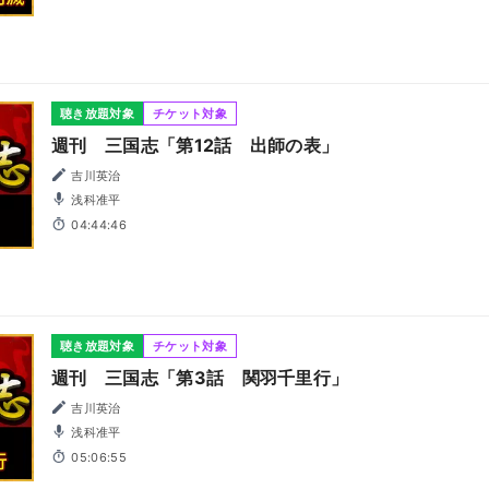
聴き放題対象
チケット対象
週刊 三国志「第12話 出師の表」
吉川英治
浅科准平
04:44:46
聴き放題対象
チケット対象
週刊 三国志「第3話 関羽千里行」
吉川英治
浅科准平
05:06:55