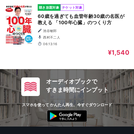
聴き放題対象
チケット対象
60歳を過ぎても血管年齢30歳の名医が
教える 「100年心臓」のつくり方
池谷敏郎
西村不二人
06:13:16
¥1,540
オーディオブックで
すきま時間にインプット
スマホを使って かんたん再生、今すぐダウンロード