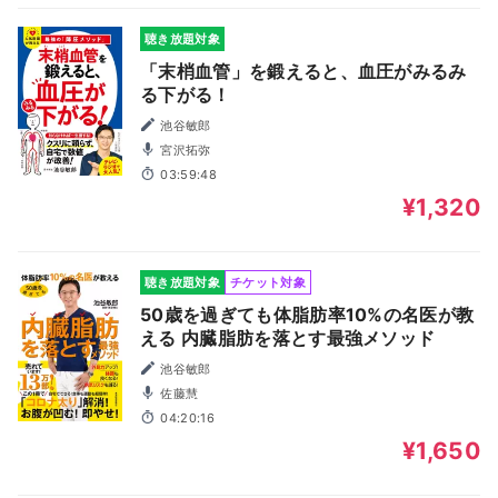
聴き放題対象
「末梢血管」を鍛えると、血圧がみるみ
る下がる！
池谷敏郎
宮沢拓弥
03:59:48
¥1,320
聴き放題対象
チケット対象
50歳を過ぎても体脂肪率10%の名医が教
える 内臓脂肪を落とす最強メソッド
池谷敏郎
佐藤慧
04:20:16
¥1,650