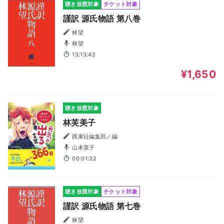
聴き放題対象
チケット対象
謹訳 源氏物語 第八巻
林望
林望
13:13:42
¥1,650
聴き放題対象
林芙美子
西東社編集部／編
山本寛子
00:01:32
聴き放題対象
チケット対象
謹訳 源氏物語 第七巻
林望