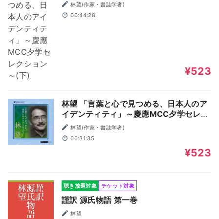
ション～(下)
林望(作家・書誌学者)
00:44:28
¥523
林望 「言葉と心で見つめる、日本人のア
イデンティティ」～慶應MCC夕学セレク
ション～(上)
林望(作家・書誌学者)
00:31:35
¥523
聴き放題対象
チケット対象
謹訳 源氏物語 第一巻
林望