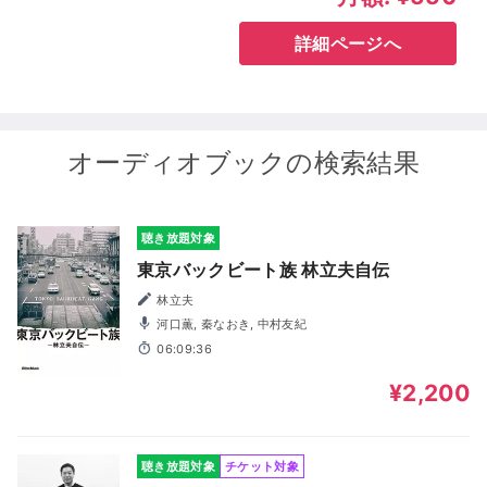
詳細ページへ
オーディオブックの検索結果
聴き放題対象
東京バックビート族 林立夫自伝
林立夫
河口薫, 秦なおき, 中村友紀
06:09:36
¥2,200
聴き放題対象
チケット対象