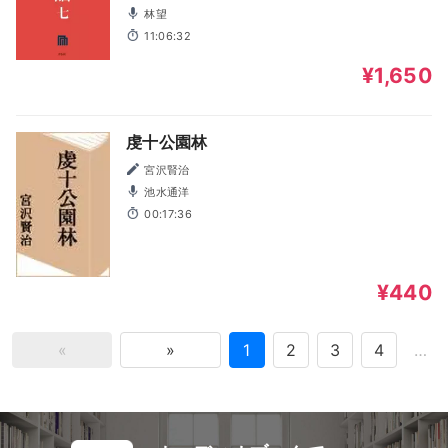
林望
11:06:32
¥1,650
虔十公園林
宮沢賢治
池水通洋
00:17:36
¥440
«
»
1
2
3
4
…