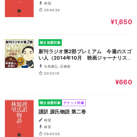
林望
09:46:39
¥1,650
聴き放題対象
新刊ラジオ第2部プレミアム 今週のスゴ
い人（2014年10月 映画ジャーナリスト
林瑞絵さん）
矢島雅弘, 石橋遊
00:33:19
¥660
聴き放題対象
チケット対象
謹訳 源氏物語 第二巻
林望
林望
09:40:56