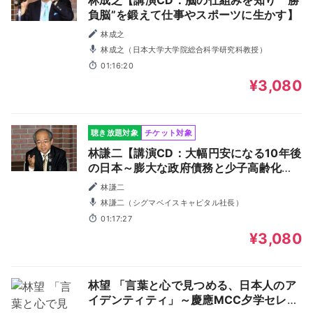
林成之【講演CD：脳の仕組みを知り＂勝
負脳”を鍛えて仕事やスポーツに生かす】
林成之
林成之（日本大学大学院総合科学研究科教授）
01:16:20
¥3,080
聴き放題対象
チケット対象
林謙二【講演CD：大幅円安になる10年後
の日本～膨大な政府債務と少子高齢化の
末路～】
林謙二
林謙二（シグマベイスキャピタル社長）
01:17:27
¥3,080
林望 「言葉と心で見つめる、日本人のア
イデンティティ」～慶應MCC夕学セレク