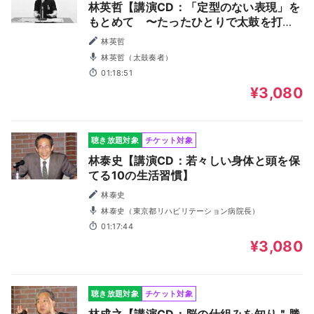
林英哲【講演CD：「定型のない表現」を
もとめて 〜たったひとりで太鼓を打つ
ということ〜】
林英哲
林英哲（太鼓奏者）
01:18:51
¥3,080
聴き放題対象
チケット対象
林泰史【講演CD：若々しい身体と頭を保
てる10の生活習慣】
林泰史
林泰史（東京都リハビリテーション病院長）
01:17:44
¥3,080
聴き放題対象
チケット対象