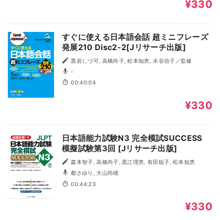
¥330
すぐに使える日本語会話 超ミニフレーズ
発展210 Disc2-2[Jリサーチ出版]
黒岩しづ可, 高橋尚子, 松本知恵, 水谷信子／監修
-
00:40:04
¥330
日本語能力試験N3 完全模試SUCCESS
模擬試験第3回 [Jリサーチ出版]
森本智子, 高橋尚子, 黒江理恵, 有田聡子, 松本知恵
都さゆり, 大山尚雄
00:44:23
¥330