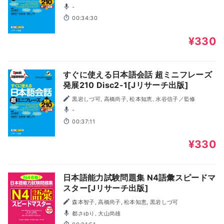
-
00:34:30
¥330
すぐに使える日本語会話 超ミニフレーズ
発展210 Disc2-1[Jリサーチ出版]
黒岩しづ可, 高橋尚子, 松本知恵, 水谷信子／監修
-
00:37:11
¥330
日本語能力試験問題集 N4語彙スピードマ
スター[Jリサーチ出版]
森本智子, 高橋尚子, 松本知恵, 黒岩しづ可
都さゆり, 大山尚雄