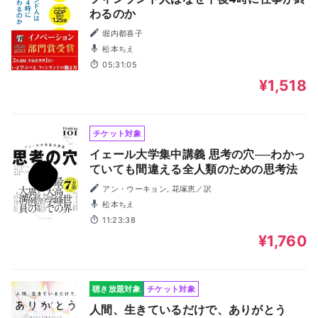
わるのか
堀内都喜子
松本ちえ
05:31:05
¥1,518
チケット対象
イェール大学集中講義 思考の穴──わかっ
ていても間違える全人類のための思考法
アン・ウーキョン, 花塚恵／訳
松本ちえ
11:23:38
¥1,760
聴き放題対象
チケット対象
人間、生きているだけで、ありがとう