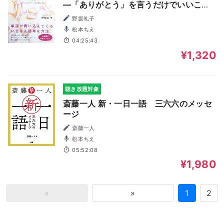
―「ありがとう」を言うだけでいいこと
がいっぱい起こる
野坂礼子
松本ちえ
04:25:43
¥1,320
聴き放題対象
斎藤一人 新・一日一語 三六六のメッセ
ージ
斎藤一人
松本ちえ
05:52:08
¥1,980
«
»
1
2