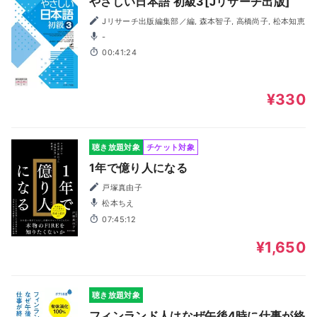
やさしい日本語 初級3[Jリサーチ出版]
Jリサーチ出版編集部／編, 森本智子, 高橋尚子, 松本知恵
-
00:41:24
¥330
聴き放題対象
チケット対象
1年で億り人になる
戸塚真由子
松本ちえ
07:45:12
¥1,650
聴き放題対象
フィンランド人はなぜ午後4時に仕事が終