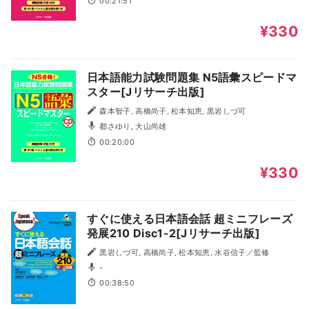
00:21:51
¥330
日本語能力試験問題集 N5語彙スピードマ
スター[Jリサーチ出版]
森本智子, 高橋尚子, 松本知恵, 黒岩しづ可
都さゆり, 大山尚雄
00:20:00
¥330
すぐに使える日本語会話 超ミニフレーズ
発展210 Disc1-2[Jリサーチ出版]
黒岩しづ可, 高橋尚子, 松本知恵, 水谷信子／監修
-
00:38:50