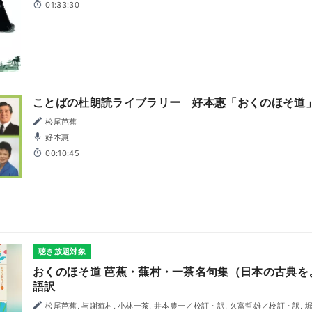
01:33:30
ことばの杜朗読ライブラリー 好本惠「おくのほそ道
松尾芭蕉
好本惠
00:10:45
聴き放題対象
おくのほそ道 芭蕉・蕪村・一茶名句集（日本の古典をよ
語訳
松尾芭蕉, 与謝蕪村, 小林一茶, 井本農一／校訂・訳, 久富哲雄／校訂・訳, 堀信夫／校訂・訳, 山下一海／校