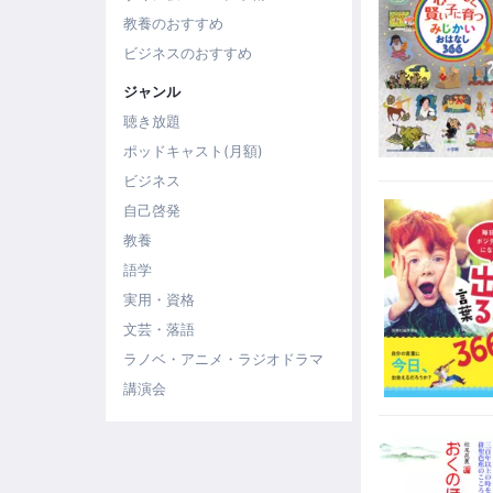
教養のおすすめ
ビジネスのおすすめ
ジャンル
聴き放題
ポッドキャスト(月額)
ビジネス
自己啓発
教養
語学
実用・資格
文芸・落語
ラノベ・アニメ・ラジオドラマ
講演会