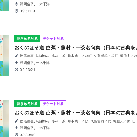
訂・訳, 丸山一彦／校訂・訳
野間脩平, 一木千洋
09:51:09
聴き放題対象
チケット対象
おくのほそ道 芭蕉・蕪村・一茶名句集（日本の古典をよ
松尾芭蕉, 与謝蕪村, 小林一茶, 井本農一／校訂, 久富哲雄／校訂, 堀信夫／校訂, 山下一海／校訂, 丸山一彦
／校訂
野間脩平, 一木千洋
02:23:21
聴き放題対象
チケット対象
おくのほそ道 芭蕉・蕪村・一茶名句集（日本の古典をよ
松尾芭蕉, 与謝蕪村, 小林一茶, 井本農一／訳, 久富哲雄／訳, 堀信夫／訳, 
野間脩平, 一木千洋
08:39:49