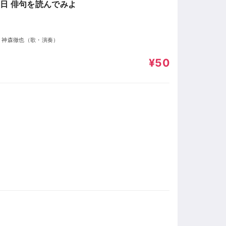
7日 俳句を読んでみよ
生, 神森徹也（歌・演奏）
¥50