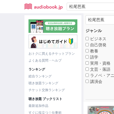
ジャンル
ビジネス
自己啓発
教養
おトクに買えるチケットプラン
語学
よくある質問・ヘルプ
実用・資格
文芸・落語
ランキング
ラノベ・アニ
総合ランキング
講演会
聴き放題ランキング
チケット交換ランキング
聴き放題 ブックリスト
最新追加作品
すぐに役立つ！仕事術