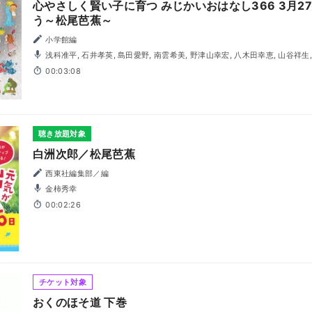
心やさしく賢い子に育つ みじかいおはなし366 3月2
う～松尾芭蕉～
小学館編
浅科准平, 石井孝英, 島田愛野, 南雲希美, 野津山幸宏, 八木田幸恵, 山谷祥
00:03:08
聴き放題対象
白洲次郎／松尾芭蕉
西東社編集部／編
金柿秀幸
00:02:26
チケット対象
おくのほそ道 下巻