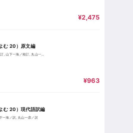
¥2,475
む 20）原文編
¥963
む 20）現代語訳編
山下一海／訳, 丸山一彦／訳