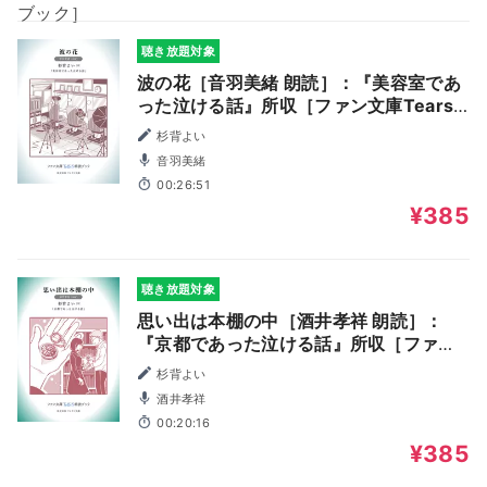
聴き放題対象
波の花［音羽美緒 朗読］：『美容室であ
った泣ける話』所収［ファン文庫Tears
朗読ブック］
杉背よい
音羽美緒
00:26:51
¥385
聴き放題対象
思い出は本棚の中［酒井孝祥 朗読］：
『京都であった泣ける話』所収［ファン
文庫Tears朗読ブック］
杉背よい
酒井孝祥
00:20:16
¥385