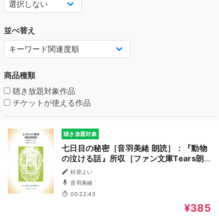
並べ替え
商品種類
聴き放題対象作品
チケットが使える作品
聴き放題対象
七日目の秘密［音羽美緒 朗読］：『動物
の泣ける話』所収［ファン文庫Tears朗
読ブック］
杉背よい
音羽美緒
00:22:43
¥385