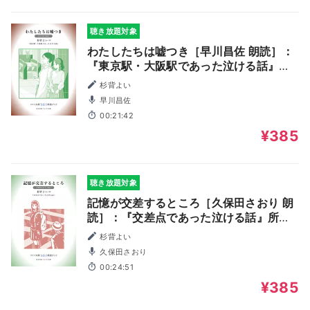
聴き放題対象
わたしたちは嘘つき［早川昌佐 朗読］：
『東京駅・大阪駅であった泣ける話』所
収［ファン文庫Tears朗読ブック］
杉背よい
早川昌佐
00:21:42
¥385
聴き放題対象
記憶が交差するところ［久保田さおり 朗
読］：『交差点であった泣ける話』所収
［ファン文庫Tears朗読ブック］
杉背よい
久保田さおり
00:24:51
¥385