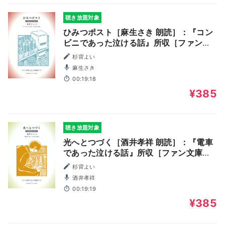
聴き放題対象
ひみつポスト［麻生さき 朗読］：『コン
ビニであった泣ける話』所収［ファン文
庫Tears朗読ブック］
杉背よい
麻生さき
00:19:18
¥385
聴き放題対象
光へとつづく［酒井孝祥 朗読］：『電車
であった泣ける話』所収［ファン文庫
Tears朗読ブック］
杉背よい
酒井孝祥
00:19:19
¥385