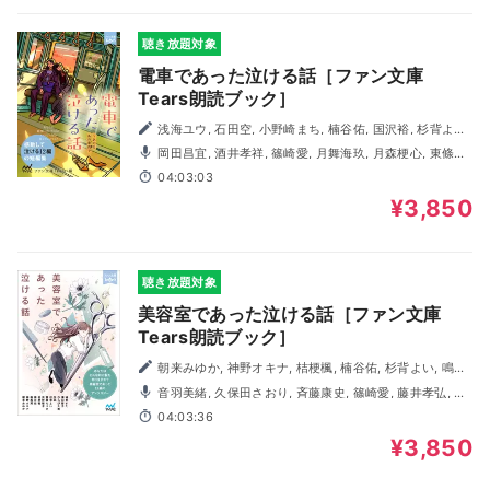
聴き放題対象
電車であった泣ける話［ファン文庫
Tears朗読ブック］
浅海ユウ, 石田空, 小野崎まち, 楠谷佑, 国沢裕, 杉背よい,
那識あきら, 猫屋ちゃき, 浜野稚子, 溝口智子, 迎ラミン, 矢凪
岡田昌宜, 酒井孝祥, 篠崎愛, 月舞海玖, 月森梗心, 東條大
輔, 日南友里, 藤井孝弘, 観月咲良, 夢咲叶, WAKASAYURI
04:03:03
¥3,850
聴き放題対象
美容室であった泣ける話［ファン文庫
Tears朗読ブック］
朝来みゆか, 神野オキナ, 桔梗楓, 楠谷佑, 杉背よい, 鳴海
澪, 猫屋ちゃき, 鳩見すた, 浜野稚子, ひらび久美, 溝口智子,
音羽美緒, 久保田さおり, 斉藤康史, 篠崎愛, 藤井孝弘, 眞
矢凪
壁ゆみ, 丸山エレキ, 山下大輝, 吉川雅子, WAKASAYURI, わ
04:03:36
たなべかずひろ
¥3,850