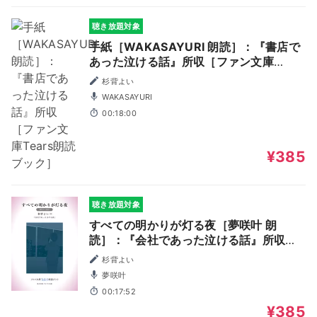
聴き放題対象
手紙［WAKASAYURI 朗読］：『書店で
あった泣ける話』所収［ファン文庫
Tears朗読ブック］
杉背よい
WAKASAYURI
00:18:00
¥385
聴き放題対象
すべての明かりが灯る夜［夢咲叶 朗
読］：『会社であった泣ける話』所収
［ファン文庫Tears朗読ブック］
杉背よい
夢咲叶
00:17:52
¥385