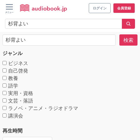
ログイン
会員登録
検索
ジャンル
ビジネス
自己啓発
教養
語学
実用・資格
文芸・落語
ラノベ・アニメ・ラジオドラマ
講演会
再生時間