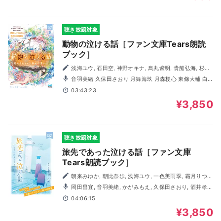
聴き放題対象
動物の泣ける話［ファン文庫Tears朗読
ブック］
浅海ユウ, 石田空, 神野オキナ, 烏丸紫明, 貴船弘海, 杉背
よい, 鳴海澪, 猫屋ちゃき, 水城正太郎, 溝口智子, 矢凪
音羽美緒 久保田さおり 月舞海玖 月森梗心 東條大輔 白
蘭 観月咲良 夢咲叶 吉川雅子 わたなべかずひろ
03:43:23
¥3,850
聴き放題対象
旅先であった泣ける話［ファン文庫
Tears朗読ブック］
朝来みゆか, 朝比奈歩, 浅海ユウ, 一色美雨季, 霜月りつ,
杉背よい, 鳴海澪, 猫屋ちゃき, 溝口智子, 南潔, 迎ラミン, 矢
岡田昌宜, 音羽美緒, かがみもえ, 久保田さおり, 酒井孝
凪
祥, 月舞海玖, 月森梗心, 東條大輔, 白蘭, 藤井孝弘, 観月咲良,
04:06:15
WAKASAYURI
¥3,850