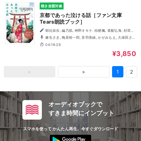
聴き放題対象
京都であった泣ける話［ファン文庫
Tears朗読ブック］
朝比奈歩, 編乃肌, 神野オキナ, 桔梗楓, 貴船弘海, 杉背よ
い, 天ヶ森雀, 那識あきら, 鳴海澪, ひらび久美, 溝口智子, 矢
麻生さき, 梅原裕一郎, 音羽美緒, かがみもえ, 久保田さお
凪
り, 酒井孝祥, 篠崎愛, 月舞海玖, 藤井孝弘, 眞壁ゆみ,
04:19:29
WAKASAYURI, わたなべかずひろ
¥3,850
«
»
1
2
オーディオブックで
すきま時間にインプット
スマホを使って かんたん再生、今すぐダウンロード