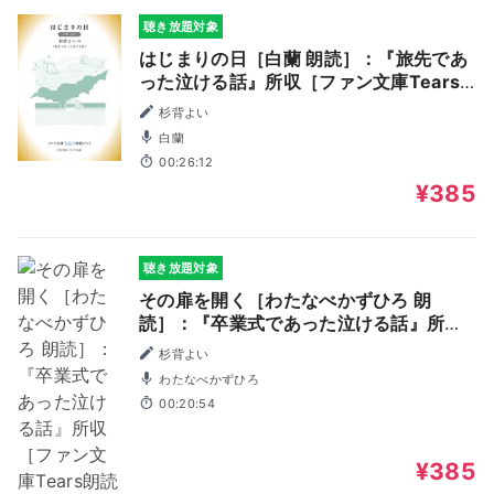
聴き放題対象
はじまりの日［白蘭 朗読］：『旅先であ
った泣ける話』所収［ファン文庫Tears
朗読ブック］
杉背よい
白蘭
00:26:12
¥385
聴き放題対象
その扉を開く［わたなべかずひろ 朗
読］：『卒業式であった泣ける話』所収
［ファン文庫Tears朗読ブック］
杉背よい
わたなべかずひろ
00:20:54
¥385