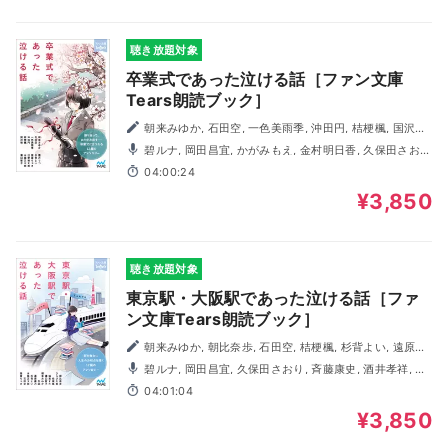
聴き放題対象
卒業式であった泣ける話［ファン文庫
Tears朗読ブック］
朝来みゆか, 石田空, 一色美雨季, 沖田円, 桔梗楓, 国沢裕,
霜月りつ, 杉背よい, 猫屋ちゃき, 日野裕太郎, 水城正太郎, 溝
碧ルナ, 岡田昌宜, かがみもえ, 金村明日香, 久保田さお
口智子
り, 斉藤康史, 酒井孝祥, 篠崎愛, 藤井孝弘, 丸山エレキ,
04:00:24
WAKASAYURI, わたなべかずひろ
¥3,850
聴き放題対象
東京駅・大阪駅であった泣ける話［ファ
ン文庫Tears朗読ブック］
朝来みゆか, 朝比奈歩, 石田空, 桔梗楓, 杉背よい, 遠原嘉
乃, 猫屋ちゃき, 鳩見すた, ひらび久美, 水城正太郎, 溝口智
碧ルナ, 岡田昌宜, 久保田さおり, 斉藤康史, 酒井孝祥, 小
子, 矢凪
路文子, 早川昌佐, 白蘭, 藤井孝弘, WAKASAYURI, わたなべ
04:01:04
かずひろ
¥3,850