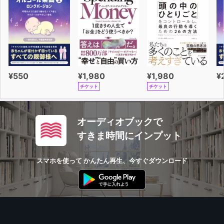
¥550
¥1,980
¥1,980
¥
チケット
チケット
オーディオブックで
すきま時間にインプット
スマホを使って かんたん再生、今すぐダウンロード