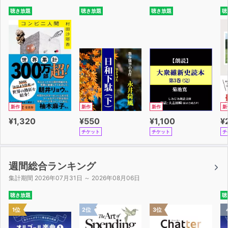
聴き放題
聴き放題
聴き放題
聴
新作
新作
新作
新
¥1,320
¥550
¥1,100
¥
チケット
チケット
チ
週間総合ランキング
集計期間 2026年07月31日 ～ 2026年08月06日
聴き放題
聴
1位
2位
3位