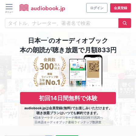
ログイン
会員登録
※
日本一
のオーディオブック
本の朗読が聴き放題で月額833円
初回14日間無料で体験
audiobook.jpは会員登録(無料)でお楽しみいただけます。
聴き放題プランはいつでも解約できます。
※日本マーケティングリサーチ機構2023年11月調べ
日本語オーディオブック書籍ラインナップ数調査