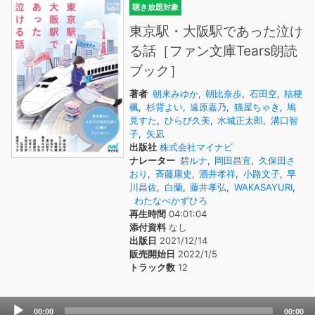
聴き放題対象
東京駅・大阪駅であった泣け
る話［ファン文庫Tears朗読
ブック］
著者
朝来みゆか
,
朝比奈歩
,
石田空
,
桔梗
楓
,
杉背よい
,
遠原嘉乃
,
猫屋ちゃき
,
鳩
見すた
,
ひらび久美
,
水城正太郎
,
溝口智
子
,
矢凪
出版社
株式会社マイナビ
ナレーター
碧ルナ
,
岡田昌宜
,
久保田さ
おり
,
斉藤康史
,
酒井孝祥
,
小路文子
,
早
川昌佐
,
白蘭
,
藤井孝弘
,
WAKASAYURI
,
わたなべかずひろ
再生時間
04:01:04
添付資料
なし
出版日
2021/12/14
販売開始日
2022/1/5
トラック数
12
Audio
00:00
00:00