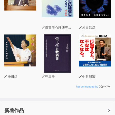
退職（水城正太郎［著者］／斉藤康史［朗読］）
大阪駅地下には迷路が広がっている（石田空［著者］／岡
田昌宜［朗読］）
東京アリス探訪（猫屋ちゃき［著者］／碧ルナ［朗読］）
購買者心理研究所 株式会社モデンナ 顧問 青木幹和
村田活彦
神田紅
守屋洋
中谷彰宏
Recommended by
新着作品