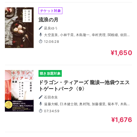
チケット対象
流浪の月
凪良ゆう
大空直美, 小林千晃, 木島隆一, 幸村恵理, 関根瞳, 依田菜
津, 加隈亜衣, 唐戸俊太郎, 菊地達弘, 進藤亜由美, 利根健太
12:06:28
朗, 吉野光成, 渡瀬結月
¥1,650
聴き放題対象
ドラゴン・ティアーズ 龍涙―池袋ウエス
トゲートパーク〈9〉
石田衣良
遠藤大輔, 臼木健士朗, 奥村翔, 加藤優里, 菊本平, 木島隆
一, 塩谷綾子, 中惠光城, 広瀬淳, 松浦チエ, 松本忍, 三好晃佑,
07:34:59
三輪隆博, 茂木たかまさ, 森山和輝, 吉田聖子
¥1,676