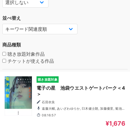
並べ替え
商品種類
聴き放題対象作品
チケットが使える作品
聴き放題対象
電子の星 池袋ウエストゲートパーク＜4
＞
石田衣良
遠藤大輔, あいざわゆりか, 臼木健士朗, 加藤優里, 菊池達
弘, 木島隆一, 高坂知也, 越田直樹, 半澤敦史, 廣田悠美, 三輪
08:16:57
隆博, 森山和輝
¥1,676