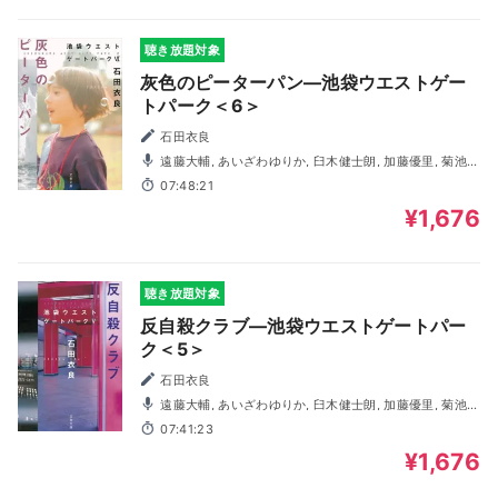
聴き放題対象
灰色のピーターパン―池袋ウエストゲー
トパーク＜6＞
石田衣良
遠藤大輔, あいざわゆりか, 臼木健士朗, 加藤優里, 菊池達
弘, 木島隆一, 高坂知也, 越田直樹, 半澤敦史, 廣田悠美, 三輪
07:48:21
隆博, 森山和輝
¥1,676
聴き放題対象
反自殺クラブ―池袋ウエストゲートパー
ク＜5＞
石田衣良
遠藤大輔, あいざわゆりか, 臼木健士朗, 加藤優里, 菊池達
弘, 木島隆一, 高坂知也, 越田直樹, 半澤敦史, 廣田悠美, 三輪
07:41:23
隆博, 森山和輝
¥1,676