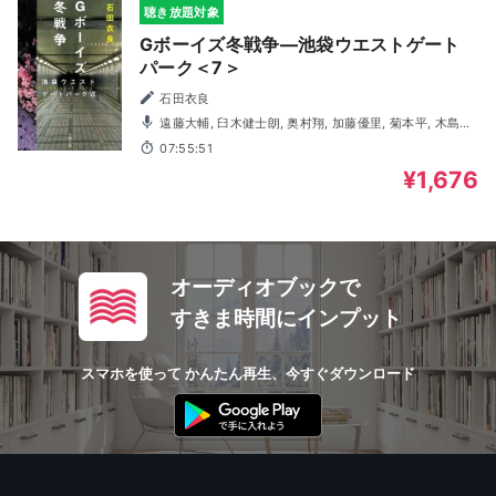
聴き放題対象
Gボーイズ冬戦争―池袋ウエストゲート
パーク＜7＞
石田衣良
遠藤大輔, 臼木健士朗, 奥村翔, 加藤優里, 菊本平, 木島隆
一, 塩谷綾子, 中惠光城, 広瀬淳, 松浦チエ, 松本忍, 三好晃佑,
07:55:51
三輪隆博, 茂木たかまさ, 森山和輝, 吉田聖子
¥1,676
オーディオブックで
すきま時間にインプット
スマホを使って かんたん再生、今すぐダウンロード