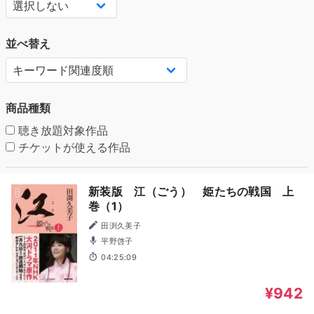
並べ替え
商品種類
聴き放題対象作品
チケットが使える作品
新装版 江（ごう） 姫たちの戦国 上
巻（1）
田渕久美子
平野啓子
04:25:09
¥942