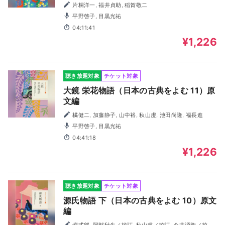
片桐洋一, 福井貞助, 稲賀敬二
平野啓子, 目黒光祐
04:11:41
¥1,226
聴き放題対象
チケット対象
大鏡 栄花物語（日本の古典をよむ 11）原
文編
橘健二, 加藤静子, 山中裕, 秋山虔, 池田尚隆, 福長進
平野啓子, 目黒光祐
04:41:18
¥1,226
聴き放題対象
チケット対象
源氏物語 下（日本の古典をよむ 10）原文
編
紫式部, 阿部秋生／校訂, 秋山虔／校訂, 今井源衛／校訂,