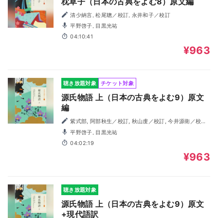
枕草子（日本の古典をよむ8）原文編
清少納言, 松尾聰／校訂, 永井和子／校訂
平野啓子, 目黒光祐
04:10:41
¥963
聴き放題対象
チケット対象
源氏物語 上（日本の古典をよむ9）原文
編
紫式部, 阿部秋生／校訂, 秋山虔／校訂, 今井源衛／校訂,
鈴木日出男／校訂
平野啓子, 目黒光祐
04:02:19
¥963
聴き放題対象
源氏物語 上（日本の古典をよむ9）原文
+現代語訳