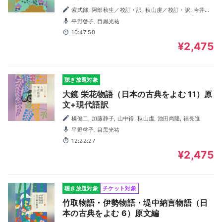
紫式部, 阿部秋生／校訂・訳, 秋山虔／校訂・訳, 今井源
衛／校訂・訳, 鈴木日出男／校訂・訳
平野啓子, 目黒光祐
10:47:50
¥2,475
聴き放題対象
大鏡 栄花物語（日本の古典をよむ 11）原
文+現代語訳
橘健二, 加藤静子, 山中裕, 秋山虔, 池田尚隆, 福長進
平野啓子, 目黒光祐
12:22:27
¥2,475
聴き放題対象
チケット対象
竹取物語・伊勢物語・堤中納言物語（日
本の古典をよむ 6）原文編