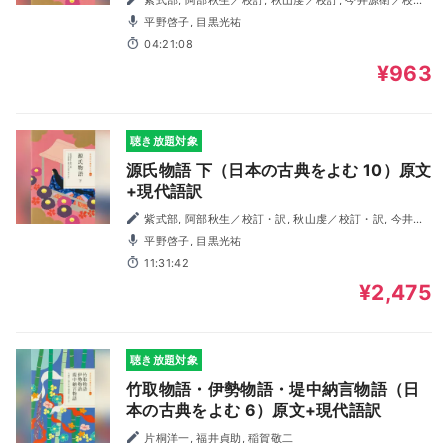
鈴木日出男／校訂
平野啓子, 目黒光祐
04:21:08
¥963
聴き放題対象
源氏物語 下（日本の古典をよむ 10）原文
+現代語訳
紫式部, 阿部秋生／校訂・訳, 秋山虔／校訂・訳, 今井源
衛／校訂・訳, 鈴木日出男／校訂・訳
平野啓子, 目黒光祐
11:31:42
¥2,475
聴き放題対象
竹取物語・伊勢物語・堤中納言物語（日
本の古典をよむ 6）原文+現代語訳
片桐洋一, 福井貞助, 稲賀敬二