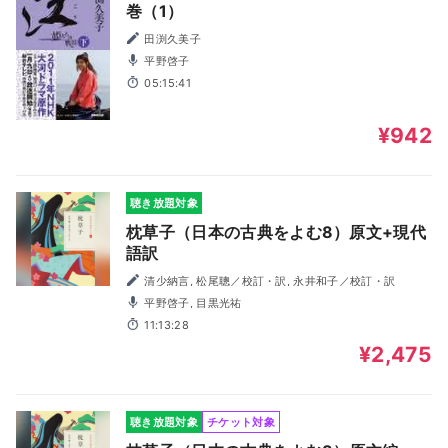
巻（1）
田渕久美子
平野啓子
05:15:41
¥942
聴き放題対象
枕草子（日本の古典をよむ8）原文+現代
語訳
清少納言, 松尾聰／校訂・訳, 永井和子／校訂・訳
平野啓子, 目黒光祐
11:13:28
¥2,475
聴き放題対象
チケット対象