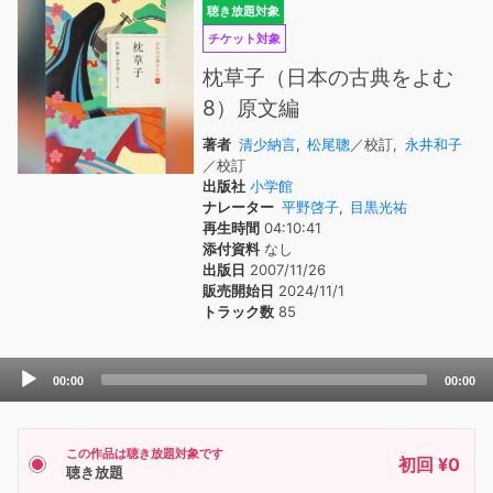
聴き放題対象
チケット対象
枕草子（日本の古典をよむ
8）原文編
著者
清少納言
,
松尾聰
／校訂,
永井和子
／校訂
出版社
小学館
ナレーター
平野啓子
,
目黒光祐
再生時間
04:10:41
添付資料
なし
出版日
2007/11/26
販売開始日
2024/11/1
トラック数
85
Audio
00:00
00:00
Player
この作品は聴き放題対象です
初回 ¥0
聴き放題