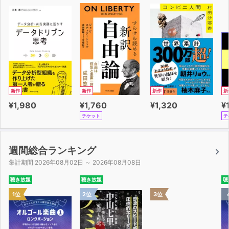
(C)2007 H.Matsuo K.Nagai (P)2024 小学館
新作
新作
新作
新
¥1,980
¥1,760
¥1,320
¥
チケット
チ
週間総合ランキング
集計期間 2026年08月02日 ～ 2026年08月08日
聴き放題
聴き放題
聴
1位
2位
3位