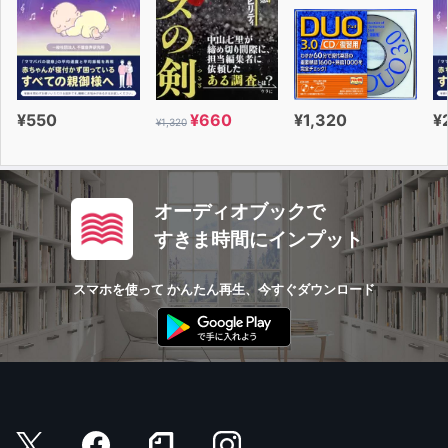
¥550
¥660
¥1,320
¥
¥1,320
オーディオブックで
すきま時間にインプット
スマホを使って かんたん再生、今すぐダウンロード