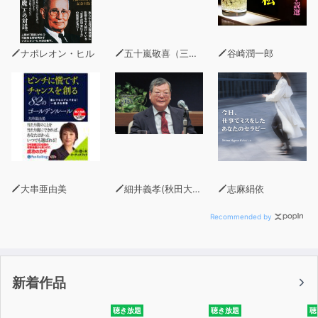
ど／中納言まゐりたまひて／殿上より／二月つごもりごろ
に、風いたう吹きて／見苦しきもの／はづかしきもの／は
したなきもの／関白殿、黒戸より出でさせたまふとて／五
ナポレオン・ヒル
五十嵐敬喜（三菱UFJリサーチ＆コンサルティング執行役員調査本部長）
谷崎潤一郎
月ばかり、月もなういと暗きに／胸つぶるるもの／うつく
しきもの／人ばへするもの／むつかしげなるもの／苦しげ
なるもの／うらやましげなるもの／とくゆかしきもの／心
もとなきもの／近うて遠きもの／遠くて近きもの／雪のい
と高うはあらで／宮にはじめてまゐりたるころ／病は／ふ
と心おとりとかするものは／風は／野分のまたの日こそ／
心にくきもの／見物は／五月ばかりなどに山里にありく／
いみじう暑きころ／賀茂へ詣る道に／九月二十日あまりの
大串亜由美
細井義孝(秋田大学客員教授・JICA資源開発アドバイザー)
志麻絹依
ほど／五月の菖蒲の／月のいと明かきに／降るものは／日
は／月は／星は／雲は／ただ過ぎに過ぐるもの／文ことば
Recommended by
なめき人こそ／よろづの事よりも情あるこそ／人の上言ふ
を腹立つ人こそ／うれしきもの／雪のいと高う降りたるを
／大納言殿まゐりたまひて／この草子、目に見え心に思ふ
新着作品
事を
聴き放題
聴き放題
聴