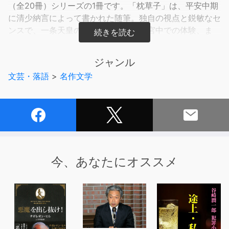
（全20冊）シリーズの1冊です。「枕草子」は、平安中期
に清少納言によって書かれた随筆。独自の視点と鋭敏なセ
ンスで、一条天皇の中宮定子に仕えた宮中での体験、ま
た、自然や人生などさまざまな事柄に対する感慨を綴った
もの。
ジャンル
全三百余段から著名な章段84段を選び、現代語訳と原文
文芸・落語
>
名作文学
とで構成した本書から、原文部分を集めたものです。
本タイトルには付属資料・PDFが用意されています。ご購
入後、PCサイトのライブラリー、またはアプリ上の「目
次」からご確認ください。
【本書の内容】
〈主な章段〉春はあけぼの／正月一日は／大進生昌が家に
今、あなたにオススメ
／上に候ふ御猫は／清涼殿の丑寅の隅の／生ひさきなく、
まめやかに／すさまじきもの／にくきもの／心ときめきす
るもの／過ぎにし方恋しきもの／木の花は／鳥は／あてな
るもの／虫は／草の花は／ありがたきもの／頭中将のすず
ろなるそら言を聞きて／なまめかしきもの／ねたきもの／
かたはらいたきもの／あさましきもの／五月の御精進のほ