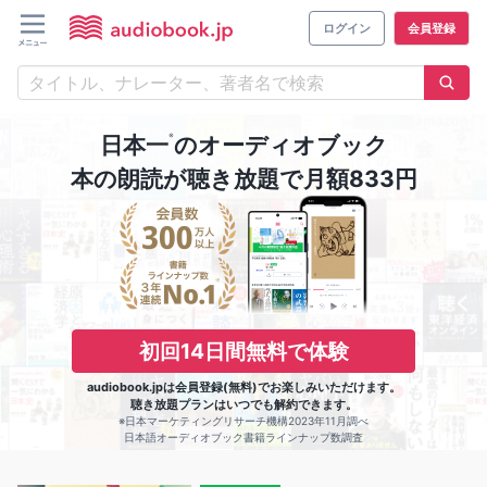
ログイン
会員登録
※
日本一
のオーディオブック
本の朗読が聴き放題で月額833円
初回14日間無料で体験
audiobook.jpは会員登録(無料)でお楽しみいただけます。
聴き放題プランはいつでも解約できます。
※日本マーケティングリサーチ機構2023年11月調べ
日本語オーディオブック書籍ラインナップ数調査