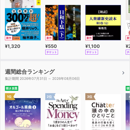
新作
新作
新作
新
¥1,320
¥550
¥1,100
¥
チケット
チケット
チ
週間総合ランキング
集計期間 2026年07月31日 ～ 2026年08月06日
聴き放題
聴
1位
2位
3位