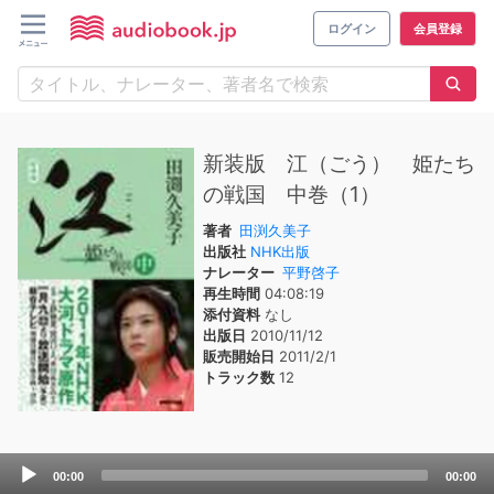
ログイン
会員登録
新装版 江（ごう） 姫たち
の戦国 中巻（1）
著者
田渕久美子
出版社
NHK出版
ナレーター
平野啓子
再生時間
04:08:19
添付資料
なし
出版日
2010/11/12
販売開始日
2011/2/1
トラック数
12
Audio
00:00
00:00
Player