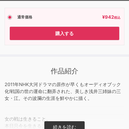
¥
942
通常価格
税込
購入する
作品紹介
2011年NHK大河ドラマの原作が早くもオーディオブック
化!戦国の世の運命に翻弄された、美しき浅井三姉妹の三
女・江。その波瀾の生涯を鮮やかに描く。
女の戦は生きること。
本日只今を生きること。