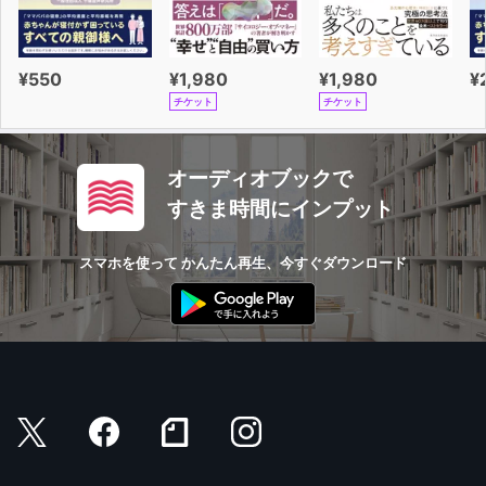
¥550
¥1,980
¥1,980
¥
チケット
チケット
オーディオブックで
すきま時間にインプット
スマホを使って かんたん再生、今すぐダウンロード