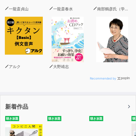
一龍斎貞山
一龍斎春水
南部鶴彦氏（学習院大学名誉教授）
アルク
大野靖志
Recommended by
新着作品
聴き放題
聴き放題
聴き放題
聴