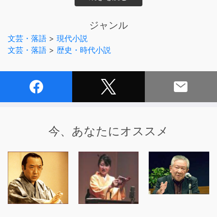
戦国の世の運命に翻弄された、美しき浅井三姉妹の三女・
江。
ジャンル
その波瀾の生涯。
文芸・落語
>
現代小説
大奥の潔い終焉を描き「篤姫」ブームを巻き起こした田渕
文芸・落語
>
歴史・時代小説
久美子が、大奥の始まりに至る道のりを、江を主人公に、
鮮やかに華やかに描く。
今、あなたにオススメ