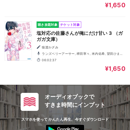
¥1,650
聴き放題対象
チケット対象
塩対応の佐藤さんが俺にだけ甘い 3 （ガ
ガガ文庫）
猿渡かざみ
ランズベリーアーサー, 稗田寧々, 米内佑希, 望田ひまり,
柳田カンナ, 小田切優衣, 園田れい, 藤井隼, 後藤彩佐, 高畑廉
06:02:37
太
¥1,650
オーディオブックで
すきま時間にインプット
スマホを使って かんたん再生、今すぐダウンロード