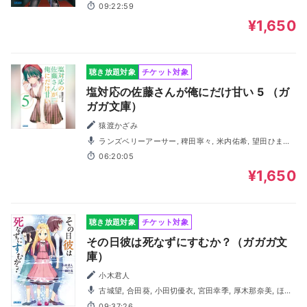
佑, ほなみ, 小田切優衣
09:22:59
¥1,650
聴き放題対象
チケット対象
塩対応の佐藤さんが俺にだけ甘い 5 （ガ
ガガ文庫）
猿渡かざみ
ランズベリーアーサー, 稗田寧々, 米内佑希, 望田ひまり,
園田れい, 藤井隼, 柳田カンナ, 小田切優衣, 山本真綺, 池田
06:20:05
百々香
¥1,650
聴き放題対象
チケット対象
その日彼は死なずにすむか？（ガガガ文
庫）
小木君人
古城望, 合田葵, 小田切優衣, 宮田幸季, 厚木那奈美, ほな
み, 奥友沙絢, 山藤桃子, 蒔村拓哉
09:37:26