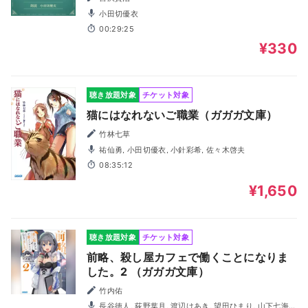
小田切優衣
00:29:25
¥330
聴き放題対象
チケット対象
猫にはなれないご職業（ガガガ文庫）
竹林七草
祐仙勇, 小田切優衣, 小針彩希, 佐々木啓夫
08:35:12
¥1,650
聴き放題対象
チケット対象
前略、殺し屋カフェで働くことになりま
した。2 （ガガガ文庫）
竹内佑
長谷徳人, 荻野葉月, 渡辺けあき, 望田ひまり, 山下七海,