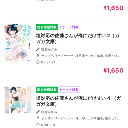
¥1,650
聴き放題対象
チケット対象
塩対応の佐藤さんが俺にだけ甘い 2（ガ
ガガ文庫）
猿渡かざみ
ランズベリーアーサー, 稗田寧々, 米内佑希, 望田ひまり,
園田れい, 柳田カンナ, 小田切優衣, 藤井隼, 小田柿悠太
05:54:21
¥1,650
聴き放題対象
チケット対象
塩対応の佐藤さんが俺にだけ甘い 4 （ガ
ガガ文庫）
猿渡かざみ
ランズベリーアーサー, 稗田寧々, 米内佑希, 柳田カンナ,
小田切優衣, 藤井隼, 小田柿悠太, 山本真綺, 池田百々香, 三波
07:01:28
春香