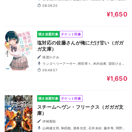
藤井隼, おぎたえりこ, 春川友紀, 田部祐理香, 小田切優衣
08:36:20
¥1,650
聴き放題対象
チケット対象
塩対応の佐藤さんが俺にだけ甘い（ガガ
ガ文庫）
猿渡かざみ
ランズベリーアーサー, 稗田寧々, 米内佑希, 望田ひまり,
柳田カンナ, 小田切優衣, 藤井隼, 小田柿悠太
06:48:57
¥1,650
聴き放題対象
チケット対象
スチームヘヴン・フリークス（ガガガ文
庫）
伊崎喬助
山崎健太郎, 駒田航, 酒巻光宏, 石井未紗, 藤井隼, 岡野友