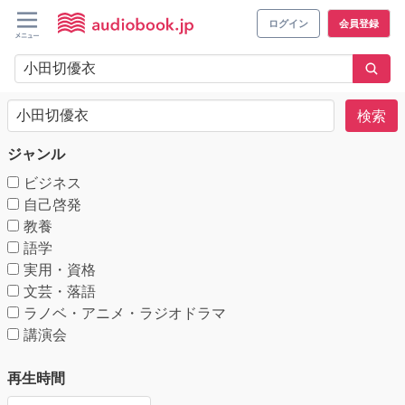
ログイン
会員登録
検索
ジャンル
ビジネス
自己啓発
教養
語学
実用・資格
文芸・落語
ラノベ・アニメ・ラジオドラマ
講演会
再生時間