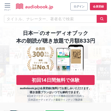
ログイン
会員登録
※
日本一
のオーディオブック
本の朗読が聴き放題で月額833円
初回14日間無料で体験
audiobook.jpは会員登録(無料)でお楽しみいただけます。
聴き放題プランはいつでも解約できます。
※日本マーケティングリサーチ機構2023年11月調べ
日本語オーディオブック書籍ラインナップ数調査