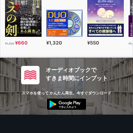
¥660
¥1,320
¥550
¥1,320
¥1
オーディオブックで
すきま時間にインプット
スマホを使って かんたん再生、今すぐダウンロード