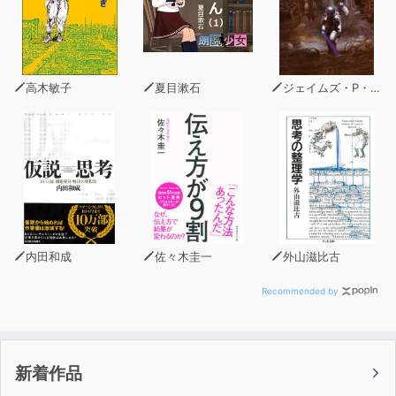
高木敏子
夏目漱石
ジェイムズ・P・ホーガン
内田和成
佐々木圭一
外山滋比古
Recommended by
新着作品