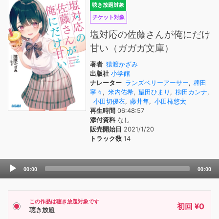
聴き放題対象
チケット対象
塩対応の佐藤さんが俺にだけ
甘い（ガガガ文庫）
著者
猿渡かざみ
出版社
小学館
ナレーター
ランズベリーアーサー
,
稗田
寧々
,
米内佑希
,
望田ひまり
,
柳田カンナ
,
小田切優衣
,
藤井隼
,
小田柿悠太
再生時間
06:48:57
添付資料
なし
販売開始日
2021/1/20
トラック数
14
Audio
00:00
00:00
Player
この作品は聴き放題対象です
初回 ¥0
聴き放題