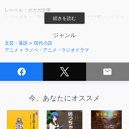
レーベル：ガガガ文庫
シリーズ名：「塩対応の佐藤さんが俺にだけ甘い」シリー
ズ
著者名：猿渡かざみ
ジャンル
出版社：小学館
文芸・落語
>
現代小説
アニメ
>
ラノベ・アニメ・ラジオドラマ
(C)Kazami Sawatari 2019
今、あなたにオススメ