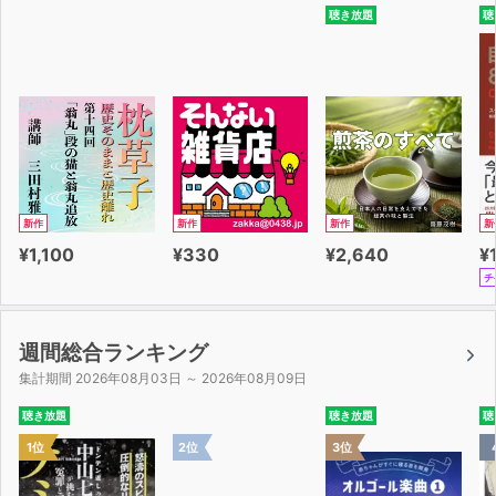
聴き放題
聴
新作
新作
新作
新
¥1,100
¥330
¥2,640
¥
チ
週間総合ランキング
集計期間 2026年08月03日 ～ 2026年08月09日
聴き放題
聴き放題
聴
1位
2位
3位