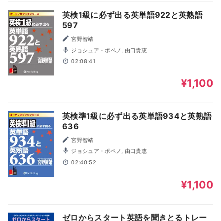
英検1級に必ず出る英単語922と英熟語
597
宮野智靖
ジョシュア・ポペノ, 由口貴恵
02:08:41
¥1,100
英検準1級に必ず出る英単語934と英熟語
636
宮野智靖
ジョシュア・ポペノ, 由口貴恵
02:40:52
¥1,100
ゼロからスタート英語を聞きとるトレー