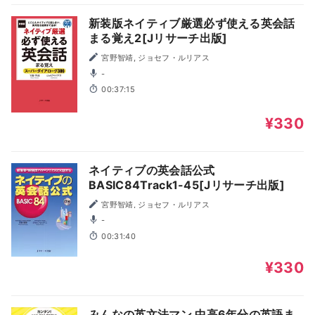
新装版ネイティブ厳選必ず使える英会話
まる覚え2[Jリサーチ出版]
宮野智靖, ジョセフ・ルリアス
-
00:37:15
¥330
ネイティブの英会話公式
BASIC84Track1-45[Jリサーチ出版]
宮野智靖, ジョセフ・ルリアス
-
00:31:40
¥330
みんなの英文法マン 中高6年分の英語ま