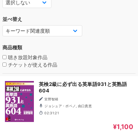
並べ替え
商品種類
聴き放題対象作品
チケットが使える作品
英検2級に必ず出る英単語931と英熟語
604
宮野智靖
ジョシュア・ポペノ, 由口貴恵
02:31:21
¥1,100