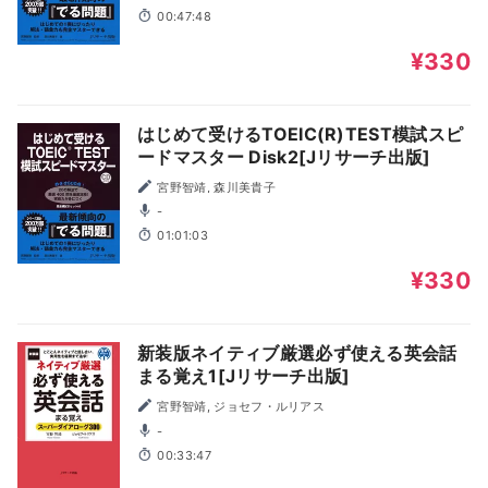
00:47:48
¥330
はじめて受けるTOEIC(R)TEST模試スピ
ードマスター Disk2[Jリサーチ出版]
宮野智靖, 森川美貴子
-
01:01:03
¥330
新装版ネイティブ厳選必ず使える英会話
まる覚え1[Jリサーチ出版]
宮野智靖, ジョセフ・ルリアス
-
00:33:47