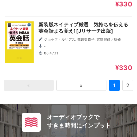
¥330
新装版ネイティブ厳選 気持ちを伝える
英会話まる覚え1[Jリサーチ出版]
ジョセフ・ルリアス, 森川美貴子, 宮野智靖／監修
-
00:47:11
¥330
«
»
1
2
オーディオブックで
すきま時間にインプット