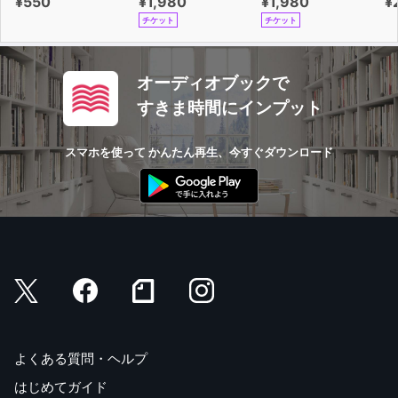
¥550
¥1,980
¥1,980
¥
チケット
チケット
オーディオブックで
すきま時間にインプット
スマホを使って かんたん再生、今すぐダウンロード
よくある質問・ヘルプ
はじめてガイド