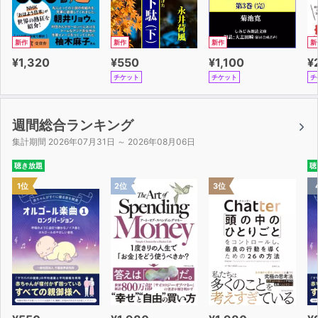
新作
新作
新作
新
¥1,320
¥550
¥1,100
¥
チケット
チケット
チ
週間総合ランキング
集計期間 2026年07月31日 ～ 2026年08月06日
聴き放題
聴
1位
2位
3位