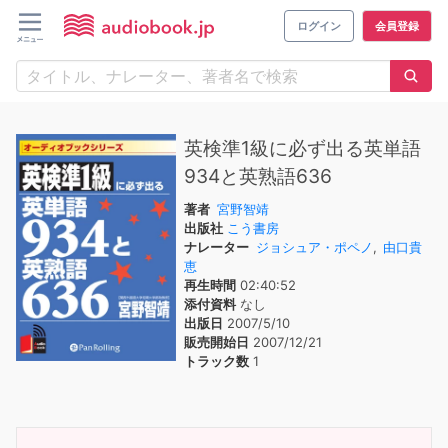
ログイン
会員登録
英検準1級に必ず出る英単語
934と英熟語636
著者
宮野智靖
出版社
こう書房
ナレーター
ジョシュア・ポペノ
,
由口貴
恵
再生時間
02:40:52
添付資料
なし
出版日
2007/5/10
販売開始日
2007/12/21
トラック数
1