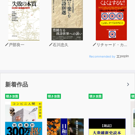
戸部良一
石川忠久
リチャード・カールソン
Recommended by
新着作品
聴き放題
聴き放題
聴き放題
聴