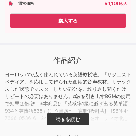
¥
1,100
通常価格
税込
購入する
作品紹介
ヨーロッパで広く使われている英語教授法。『サジェスト
ペディア』を応用して作られた画期的音声教材。リラック
スした状態でマスターしたい部分を、繰り返し聞くだけ。
リピートの必要はありません。α波を引き出すBGMの使用
で効果は倍増! ※本商品は「英検準1級に必ず出る英単語
934と英熟語636」(こう書房刊 宮野智靖[著] ISBN:4-
7696-0536-6 248頁 1,121円(税込))をオーディオ化し
たものです。