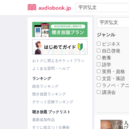
ジャンル
ビジネス
自己啓発
教養
おトクに買えるチケットプラン
語学
よくある質問・ヘルプ
実用・資格
文芸・落語
ランキング
ラノベ・アニ
総合ランキング
講演会
聴き放題ランキング
チケット交換ランキング
聴き放題 ブックリスト
最新追加作品
すぐに役立つ！仕事術