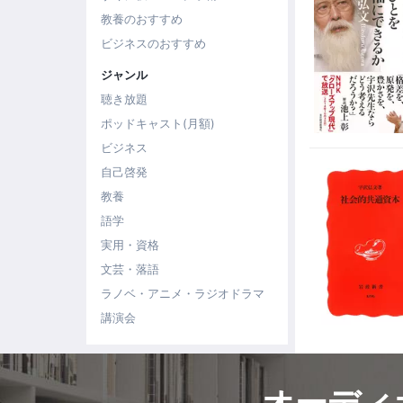
教養のおすすめ
ビジネスのおすすめ
ジャンル
聴き放題
ポッドキャスト(月額)
ビジネス
自己啓発
教養
語学
実用・資格
文芸・落語
ラノベ・アニメ・ラジオドラマ
講演会