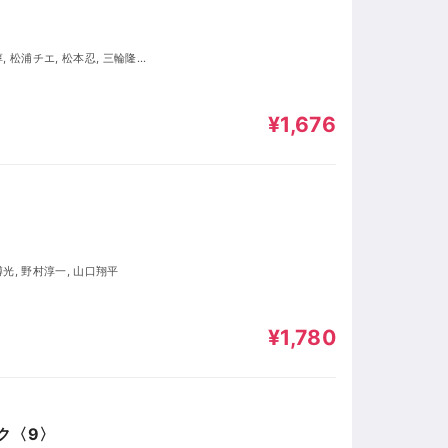
〉
¥1,676
博光, 野村淳一, 山口翔平
¥1,780
ク〈9〉