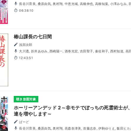
長谷川育美, 桑原由気, 奥村翔, 中恵光城, 高橋伸也, 高柳知葉, 小澤みなみ,
06:38:10
椿山課長の七日間
浅田次郎
大川透, 折井あゆみ, 西嶋陽一, 酒巻光宏, 吉田聖子, 秦佐和子, 西村知道, 高田憂希, 宮川美保, 永吉ユカ, 三
代澤康司, 伊藤史隆, 中邨雄二, 橋詰優子, 岩本計介, 横山太一, 塚本麻里衣, 斎藤真
12:43:51
神田みか, 進藤亜由美, 武田幸史, 徳武竜也, 橋本晃太朗, 吉田麻実, 依田菜津, 
聴き放題対象
ホーリーアンデッド 2～非モテでぼっちの死霊術士が
達を増やします～
ばーど
長谷川育美, 桑原由気, 奥村翔, 高森奈津美, 首藤志奈, 伊駒ゆりえ, 飯田ヒカル, 中恵光城, 高橋伸也, 高柳知