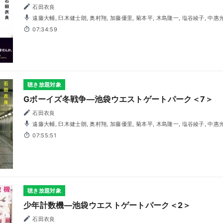
石田衣良
遠藤大輔, 臼木健士朗, 奥村翔, 加藤優里, 菊本平, 木島隆一, 塩谷綾子, 中惠光城, 広瀬淳, 松浦チエ, 松本忍,
三好晃佑, 三輪隆博, 茂木たかまさ, 森山和輝, 吉田聖子
07:34:59
聴き放題対象
Gボーイズ冬戦争―池袋ウエストゲートパーク＜7＞
石田衣良
遠藤大輔, 臼木健士朗, 奥村翔, 加藤優里, 菊本平, 木島隆一, 塩谷綾子, 中惠光城, 広瀬淳, 松浦チエ, 松本忍,
三好晃佑, 三輪隆博, 茂木たかまさ, 森山和輝, 吉田聖子
07:55:51
聴き放題対象
少年計数機―池袋ウエストゲートパーク＜2＞
石田衣良