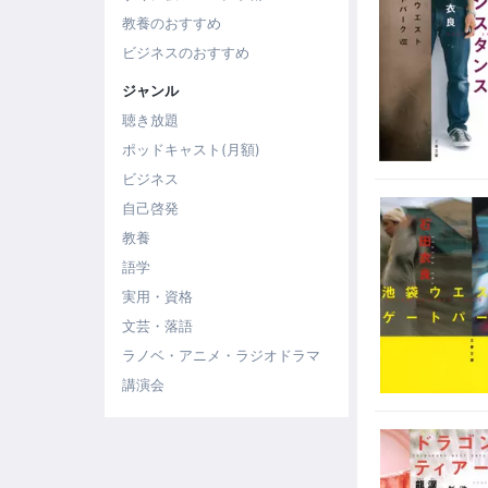
教養のおすすめ
ビジネスのおすすめ
ジャンル
聴き放題
ポッドキャスト(月額)
ビジネス
自己啓発
教養
語学
実用・資格
文芸・落語
ラノベ・アニメ・ラジオドラマ
講演会