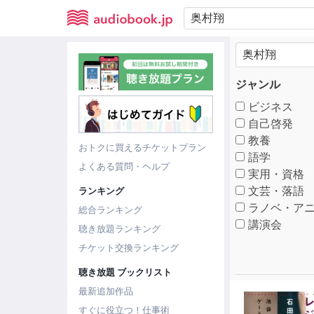
ジャンル
ビジネス
自己啓発
教養
おトクに買えるチケットプラン
語学
よくある質問・ヘルプ
実用・資格
文芸・落語
ランキング
ラノベ・アニ
総合ランキング
講演会
聴き放題ランキング
チケット交換ランキング
聴き放題 ブックリスト
最新追加作品
すぐに役立つ！仕事術