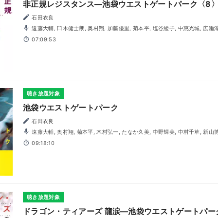
非正規レジスタンス―池袋ウエストゲートパーク〈8
石田衣良
遠藤大輔, 臼木健士朗, 奥村翔, 加藤優里, 菊本平, 塩谷綾子, 中惠光城, 広瀬淳, 松浦チエ, 松本忍, 三輪隆博,
茂木たかまさ, 森山和輝, 吉田聖子
07:09:53
聴き放題対象
池袋ウエストゲートパーク
石田衣良
遠藤大輔, 奥村翔, 菊本平, 木村弘一, たなか久美, 中野輝美, 中村千草, 新山
09:18:10
聴き放題対象
ドラゴン・ティアーズ 龍涙―池袋ウエストゲートパー