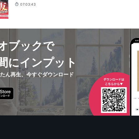
葉, 菱川花菜, 喜屋武和輝, 田中貴子, 春海百乃, 永瀬アンナ, 岡田幸子, 柳晃平,
07:03:43
オブックで
間にインプット
んたん再生、今すぐダウンロード