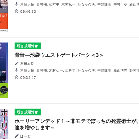
遠藤大輔, 奥村翔, 菊本平, 木村弘一, たなか久美, 中野輝美, 中村千草, 新山博光, 野村淳一, 松本忍, 山口翔
平
09:46:23
聴き放題対象
骨音―池袋ウエストゲートパーク＜3＞
石田衣良
遠藤大輔, 奥村翔, 木村弘一, 坂巻学, たなか久美, 中野輝美, 新山博光, 野村淳一, 山口翔平, 山田貴久, 吉田
聖子
09:34:47
聴き放題対象
ホーリーアンデッド 1 ～非モテでぼっちの死霊術士
達を増やします～
ばーど