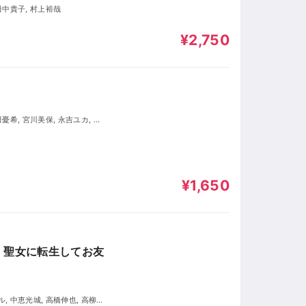
 田中貴子, 村上裕哉
¥2,750
美, 岩崎了, 奥村翔, 川上晃二,
浅科准平
¥1,650
、聖女に転生してお友