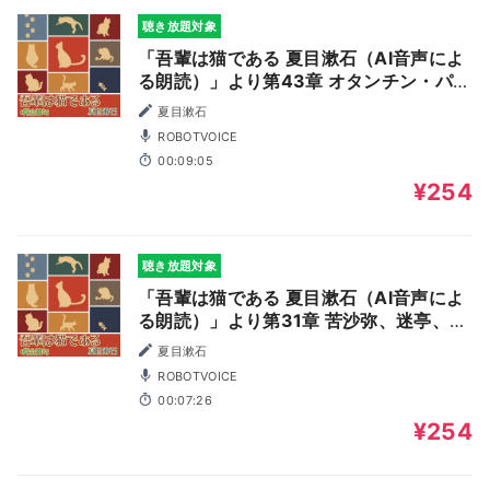
聴き放題対象
「吾輩は猫である 夏目漱石（AI音声によ
る朗読）」より第43章 オタンチン・パレ
オロガス
夏目漱石
ROBOTVOICE
00:09:05
¥254
聴き放題対象
「吾輩は猫である 夏目漱石（AI音声によ
る朗読）」より第31章 苦沙弥、迷亭、寒
月の会話
夏目漱石
ROBOTVOICE
00:07:26
¥254