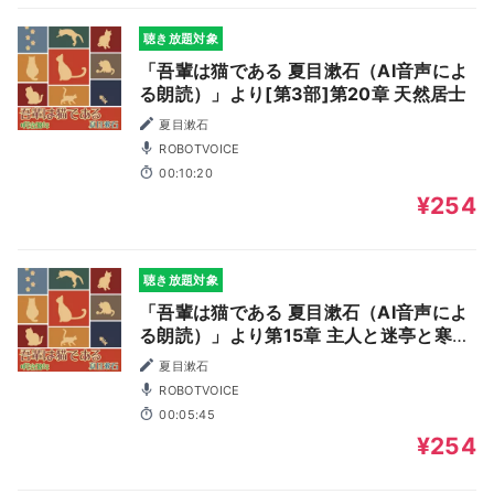
聴き放題対象
「吾輩は猫である 夏目漱石（AI音声によ
る朗読）」より[第3部]第20章 天然居士
夏目漱石
ROBOTVOICE
00:10:20
¥254
聴き放題対象
「吾輩は猫である 夏目漱石（AI音声によ
る朗読）」より第15章 主人と迷亭と寒月
の会話
夏目漱石
ROBOTVOICE
00:05:45
¥254