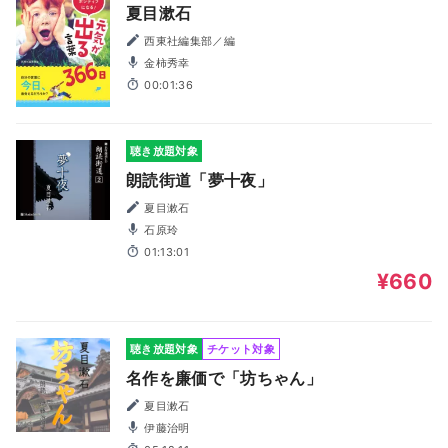
夏目漱石
西東社編集部／編
金柿秀幸
00:01:36
聴き放題対象
朗読街道「夢十夜」
夏目漱石
石原玲
01:13:01
¥660
聴き放題対象
チケット対象
名作を廉価で「坊ちゃん」
夏目漱石
伊藤治明