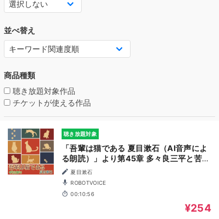
並べ替え
商品種類
聴き放題対象作品
チケットが使える作品
聴き放題対象
「吾輩は猫である 夏目漱石（AI音声によ
る朗読）」より第45章 多々良三平と苦沙
弥
夏目漱石
ROBOTVOICE
00:10:56
¥254