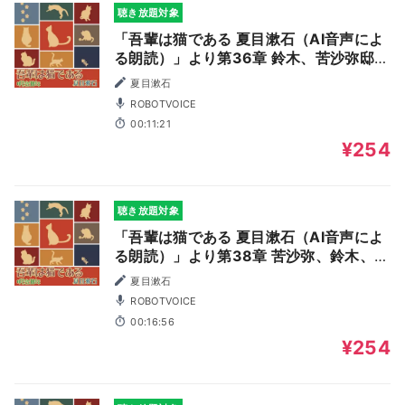
聴き放題対象
「吾輩は猫である 夏目漱石（AI音声によ
る朗読）」より第36章 鈴木、苦沙弥邸を
訪問
夏目漱石
ROBOTVOICE
00:11:21
¥254
聴き放題対象
「吾輩は猫である 夏目漱石（AI音声によ
る朗読）」より第38章 苦沙弥、鈴木、迷
亭の会話
夏目漱石
ROBOTVOICE
00:16:56
¥254