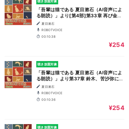
聴き放題対象
「吾輩は猫である 夏目漱石（AI音声によ
る朗読）」より[第4部]第33章 再び金田
邸
夏目漱石
ROBOTVOICE
00:10:38
¥254
聴き放題対象
「吾輩は猫である 夏目漱石（AI音声によ
る朗読）」より第37章 鈴木、苦沙弥に寒
月の事を聞く
夏目漱石
ROBOTVOICE
00:10:36
¥254
聴き放題対象