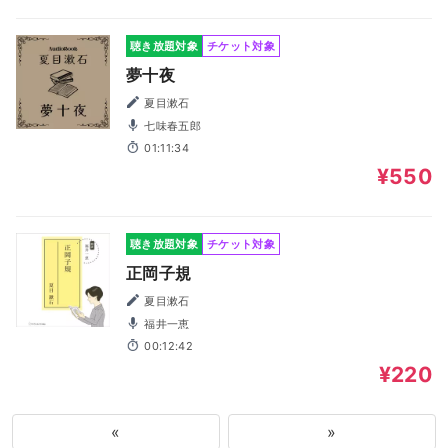
聴き放題対象
チケット対象
夢十夜
夏目漱石
七味春五郎
01:11:34
¥550
聴き放題対象
チケット対象
正岡子規
夏目漱石
福井一恵
00:12:42
¥220
«
»