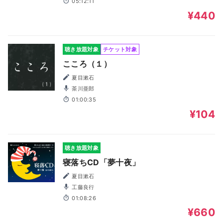
05:12:11
¥440
聴き放題対象
チケット対象
こころ（１）
夏目漱石
茶川亜郎
01:00:35
¥104
聴き放題対象
寝落ちCD「夢十夜」
夏目漱石
工藤良行
01:08:26
¥660