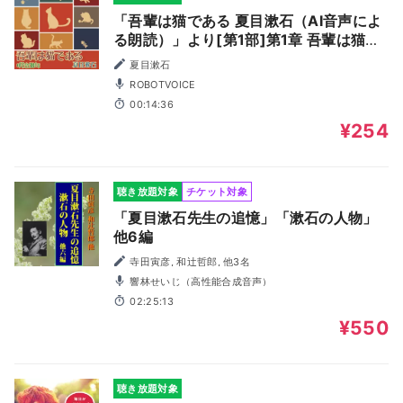
「吾輩は猫である 夏目漱石（AI音声によ
る朗読）」より[第1部]第1章 吾輩は猫で
ある
夏目漱石
ROBOTVOICE
00:14:36
¥254
聴き放題対象
チケット対象
「夏目漱石先生の追憶」「漱石の人物」
他6編
寺田寅彦, 和辻哲郎, 他3名
響林せいじ（高性能合成音声）
02:25:13
¥550
聴き放題対象