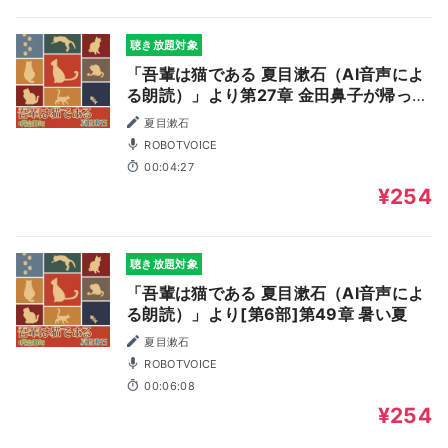
聴き放題対象
「吾輩は猫である 夏目漱石（AI音声によ
る朗読）」より第27章 金田鼻子が帰った
後
夏目漱石
ROBOTVOICE
00:04:27
¥254
聴き放題対象
「吾輩は猫である 夏目漱石（AI音声によ
る朗読）」より[第6部]第49章 暑い夏
夏目漱石
ROBOTVOICE
00:06:08
¥254