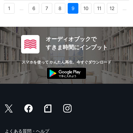
1
…
6
7
8
9
10
11
12
…
オーディオブックで
すきま時間にインプット
スマホを使って かんたん再生、今すぐダウンロード
よくある質問・ヘルプ