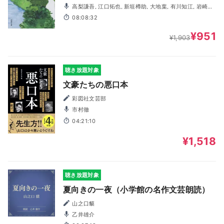
高梨謙吾, 江口拓也, 新垣樽助, 大地葉, 有川知江, 岩崎了,
片山公輔, 佐藤晴男, 進藤亜由美, 武田幸史, 麻鈴, 守安凉, 門
08:08:32
田幸子, 依田菜津
¥951
¥1,903
聴き放題対象
文豪たちの悪口本
彩図社文芸部
市村徹
04:21:10
¥1,518
聴き放題対象
夏向きの一夜（小学館の名作文芸朗読）
山之口貘
乙井雄介