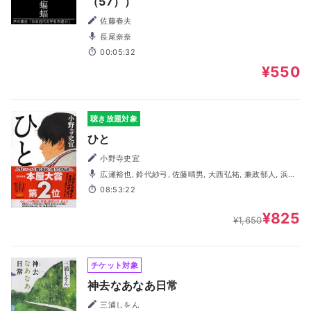
（57））
佐藤春夫
長尾奈奈
00:05:32
¥550
聴き放題対象
ひと
小野寺史宜
広瀬裕也, 鈴代紗弓, 佐藤晴男, 大西弘祐, 兼政郁人, 浜田
洋平, 藤田曜子, 依田菜津, 李ふぁみ
08:53:22
¥825
¥1,650
チケット対象
神去なあなあ日常
三浦しをん