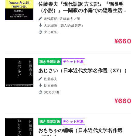
佐藤春夫『現代語訳 方丈記』『鴨長明
（小説）』―閑寂の小庵での隠遁生活、
天変地異の迫真の描写など（しみじみ朗
著鴨長明, 佐藤春夫／訳
読文庫）
大志田瞬（新AI合成音声）
01:58:30
¥660
聴き放題対象
チケット対象
あじさい（日本近代文学名作選（37））
佐藤春夫
長尾奈奈
00:06:48
¥660
聴き放題対象
チケット対象
おもちゃの蝙蝠（日本近代文学名作選