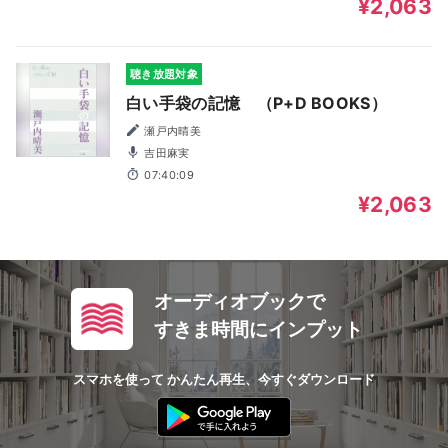
¥2,063
聴き放題対象
白い手袋の記憶 （P+D BOOKS）
瀬戸内晴美
吉田麻実
07:40:09
¥2,063
オーディオブックで
すきま時間にインプット
スマホを使って かんたん再生、今すぐダウンロード