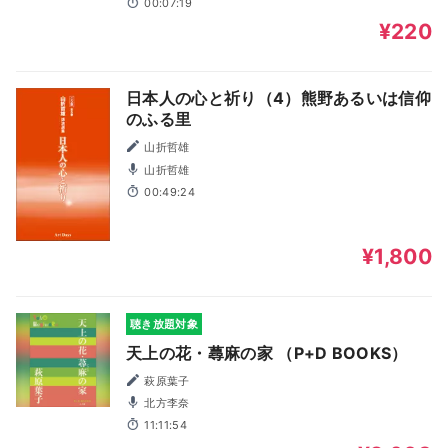
00:07:19
¥220
日本人の心と祈り（4）熊野あるいは信仰
のふる里
山折哲雄
山折哲雄
00:49:24
¥1,800
聴き放題対象
天上の花・蕁麻の家 （P+D BOOKS）
萩原葉子
北方李奈
11:11:54