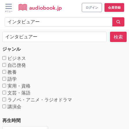
ログイン
会員登録
検索
ジャンル
ビジネス
自己啓発
教養
語学
実用・資格
文芸・落語
ラノベ・アニメ・ラジオドラマ
講演会
再生時間