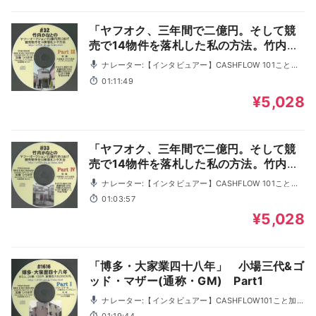
「ヤフオク、三年間で二億円。そして競
売で14物件を落札した私の方法。竹内か
なと氏・26才」 Part3
ナレーター:【インタビュアー】CASHFLOW 101こと加
藤ひろゆき, 竹内かなと
01:11:49
¥5,028
「ヤフオク、三年間で二億円。そして競
売で14物件を落札した私の方法。竹内か
なと氏・26才」 Part4
ナレーター:【インタビュアー】CASHFLOW 101こと加
藤ひろゆき, 竹内かなと
01:03:57
¥5,028
「博多・大家業四十八年」 小場三代&ゴ
ッド・マザー(通称・GM) Part1
ナレーター:【インタビュアー】CASHFLOW101こと加藤
ひろゆき 【語り手】ゴッド・マザー, 小場さん