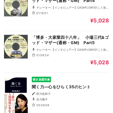
ッド・マザー(通称・GM) Part4
ナレーター:【インタビュアー】CASHFLOW101こと加藤
ひろゆき 【語り手】ゴッド・マザー, 小場さん
01:19:51
¥5,028
「博多・大家業四十八年」 小場三代&ゴ
ッド・マザー(通称・GM) Part5
ナレーター:【インタビュアー】CASHFLOW101こと加藤
ひろゆき 【語り手】ゴッド・マザー, 小場さん
01:09:24
¥5,028
聴き放題対象
聞く力―心をひらく35のヒント
阿川佐和子
吉川雅子
05:09:09