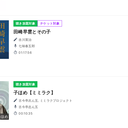
聴き放題対象
チケット対象
田崎早雲とその子
吉川英治
七味春五郎
01:17:56
聴き放題対象
子ほめ【ミミラク】
古今亭志ん五, ミミラクプロジェクト
古今亭志ん五
00:10:35