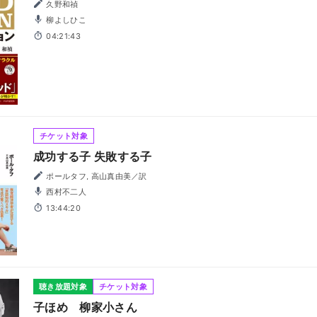
久野和禎
柳よしひこ
04:21:43
チケット対象
成功する子 失敗する子
ポールタフ, 高山真由美／訳
西村不二人
13:44:20
聴き放題対象
チケット対象
子ほめ 柳家小さん