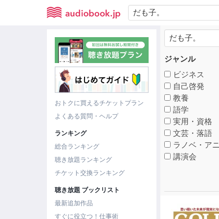
ジャンル
ビジネス
自己啓発
教養
おトクに買えるチケットプラン
語学
よくある質問・ヘルプ
実用・資格
文芸・落語
ランキング
ラノベ・アニ
総合ランキング
講演会
聴き放題ランキング
チケット交換ランキング
聴き放題 ブックリスト
最新追加作品
すぐに役立つ！仕事術