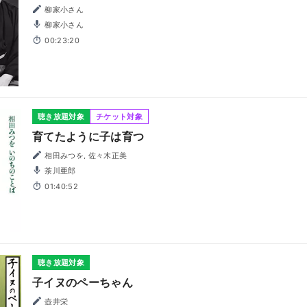
柳家小さん
柳家小さん
00:23:20
聴き放題対象
チケット対象
育てたように子は育つ
相田みつを, 佐々木正美
茶川亜郎
01:40:52
聴き放題対象
子イヌのペーちゃん
壺井栄