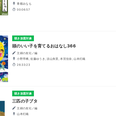
青都みなも
00:06:57
聴き放題対象
頭のいい子を育てるおはなし366
主婦の友社／編
小野早稀, 佐藤ゆうき, 須山朱里, 本宮佳奈, 山本灯織
26:33:23
聴き放題対象
三匹の子ブタ
主婦の友社／編
山本灯織