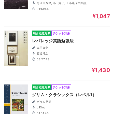
海江田万里, 小山好子, 王小燕（中国語）
01:13:44
¥1,047
聴き放題対象
チケット対象
レバレッジ英語勉強法
本田直之
渡辺博之
03:27:43
¥1,430
聴き放題対象
チケット対象
グリム・クラシックス（レベル1）
グリム兄弟
J.King
01:01:46