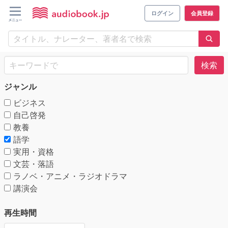
ログイン
会員登録
検索
ジャンル
ビジネス
自己啓発
教養
語学
実用・資格
文芸・落語
ラノベ・アニメ・ラジオドラマ
講演会
再生時間