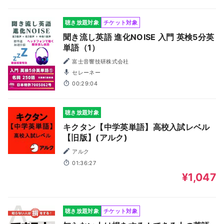
聴き放題対象
チケット対象
聞き流し英語 進化NOISE 入門 英検5分英
単語（1）
富士音響技研株式会社
セレーネー
00:29:04
聴き放題対象
キクタン【中学英単語】高校入試レベル
【旧版】(アルク)
アルク
01:36:27
¥1,047
聴き放題対象
チケット対象