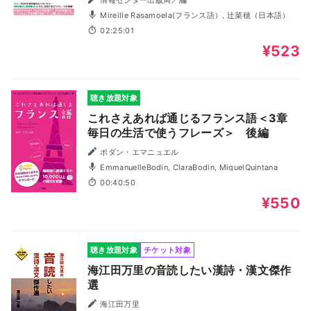
Mireille Rasamoela(フランス語）, 辻菜穂（日本語）
02:25:01
¥523
聴き放題対象
これさえあれば通じるフランス語＜3章
毎日の生活で使うフレーズ＞ 後編
ボダン・エマニュエル
EmmanuelleBodin, ClaraBodin, MiguelQuintana
00:40:50
¥550
聴き放題対象
チケット対象
海江田万里の音読したい漢詩・漢文傑作
選
海江田万里