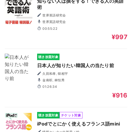
知らない人は損をする！できる人の英語
術
世界英語研究会
世界英語研究会
00:55:22
¥997
聴き放題対象
日本人が知りたい韓国人の当たり前
久田和孝, 韓相宇
金南听, 林恒秀
01:26:34
¥916
聴き放題対象
チケット対象
iPodでとにかく使えるフランス語mini
情報センター出版局／編