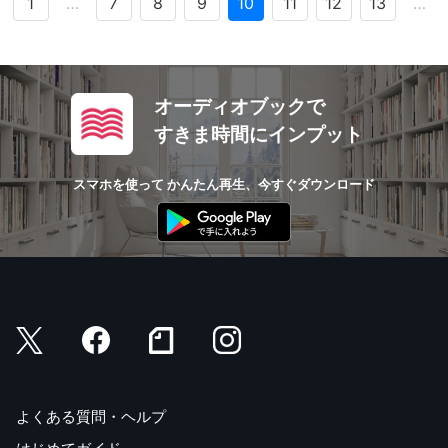
1
…
7
8
9
10
11
12
13
…
オーディオブックで
すきま時間にインプット
スマホを使って かんたん再生、今すぐダウンロード
よくある質問・ヘルプ