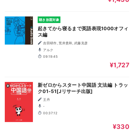
聴き放題対象
起きてから寝るまで英語表現1000オフィ
ス編
吉田研作, 荒井貴和, 武藤克彦
アルク
09:19:45
¥1,727
新ゼロからスタート中国語 文法編 トラッ
ク01-51[Jリサーチ出版]
王丹
-
00:37:12
¥330