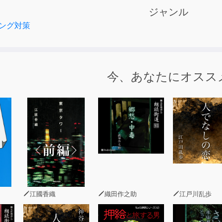
特訓が可能です。
ジャンル
ング対策
、容認発音(Received Pronunciation、RP)のほ
ランド、アイルランド、インドなど、イギリス国内外のさまざ
独特のユーモアを味わいながら、イギリス英語を聞く耳を鍛えて
今、あなたにオスス
水準12000」:アルクが長年蓄積してきた膨大な英文データか
カーの使用頻度」を基準に選び出した、12000語の重要英単語
籍に付属のCD音声と同内容です。また、テキスト情報は含まれ
◇中級以上〜
江國香織
織田作之助
江戸川乱歩