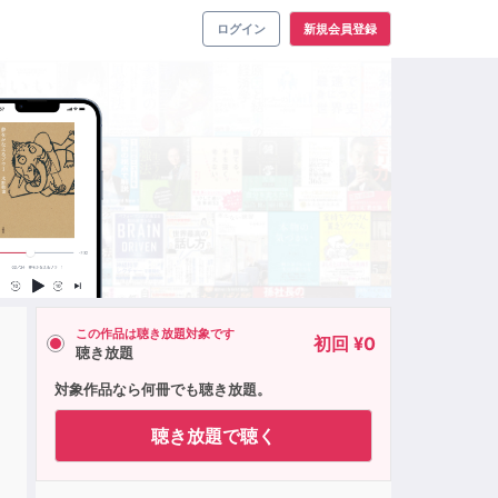
ログイン
新規会員登録
この作品は聴き放題対象です
初回 ¥0
聴き放題
対象作品なら何冊でも聴き放題。
聴き放題で聴く