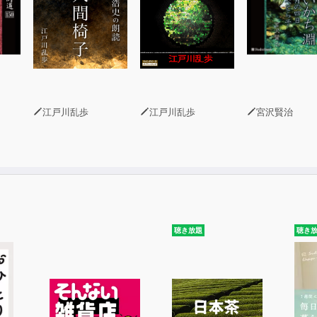
江戸川乱歩
江戸川乱歩
宮沢賢治
聴き放題
聴き