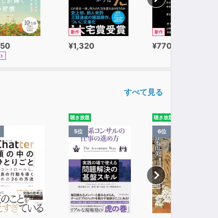
新作
新作
650
¥1,320
¥770
ト
すべて見る
聴き放題
聴き放題
5位
6位