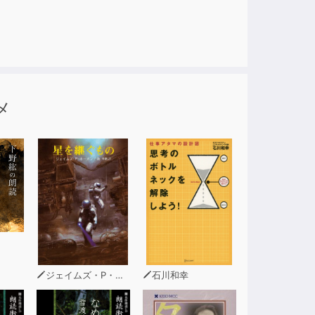
か、ロンドン、リバプール、スコットランド、ウェール
まなアクセントを再現。
ください!
メ
ら「日本人英語学習者にとっての有用性」「ネイ
リスト。
ておりません。
ジェイムズ・P・ホーガン
石川和幸