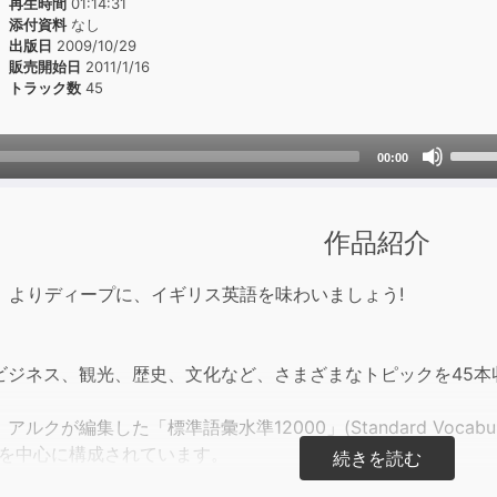
再生時間
01:14:31
添付資料
なし
出版日
2009/10/29
販売開始日
2011/1/16
トラック数
45
Use
00:00
Up/D
Arrow
keys
作品紹介
to
incre
、よりディープに、イギリス英語を味わいましょう!
or
decre
volum
ビジネス、観光、歴史、文化など、さまざまなトピックを45本
ルクが編集した「標準語彙水準12000」(Standard Vocabular
語を中心に構成されています。
ブが多用する自然な口語表現もふんだんに盛り込まれており、