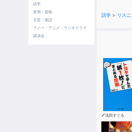
なリスニング
語学
実用・資格
語学
>
リスニ
■さらに、朗読は
文芸・落語
ズ、北アイル
ラノベ・アニメ・ラジオドラマ
豊かな響きと
講演会
※「標準語彙
ティブスピー
※本商品は書
◇対象レベル
浅田すぐる