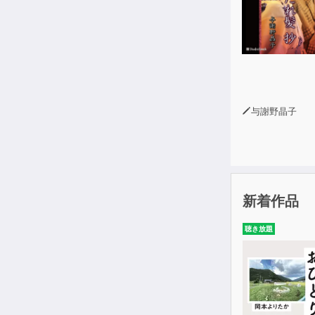
与謝野晶子
新着作品
聴き放題