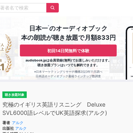
※
日本一
のオーディオブック
本の朗読が聴き放題で月額833円
初回14日間無料で体験
audiobook.jpは会員登録(無料)でお楽しみいただけます。
聴き放題プランはいつでも解約できます。
※日本マーケティングリサーチ機構2023年11月調べ
日本語オーディオブック書籍ラインナップ数調査
聴き放題対象
究極のイギリス英語リスニング Deluxe
SVL6000語レベルでUK英語探求(アルク)
著者
アルク
出版社
アルク