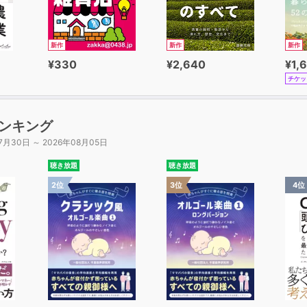
新作
新作
新作
¥330
¥2,640
¥1,
チケッ
ンキング
7月30日 ～ 2026年08月05日
聴き放題
聴き放題
2位
3位
4位