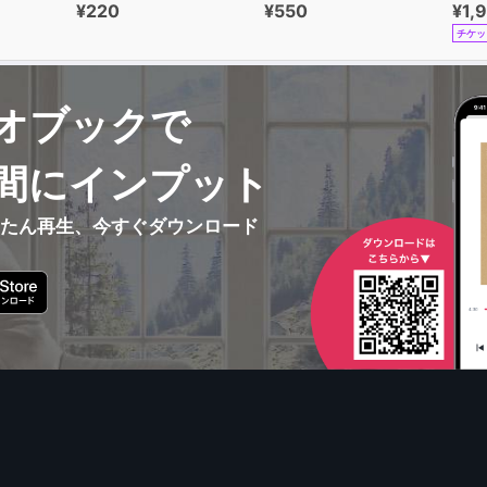
¥220
¥550
¥1,
チケッ
オブックで
間にインプット
んたん再生、今すぐダウンロード