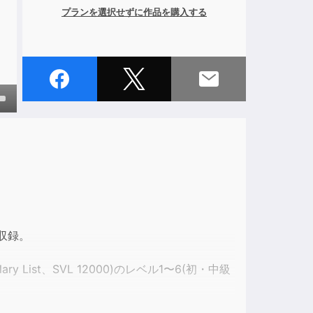
プランを選択せずに作品を購入する
own
ase
ase
e.
収録。
y List、SVL 12000)のレベル1〜6(初・中級
速さもナチュラルスピードなので、より実践的