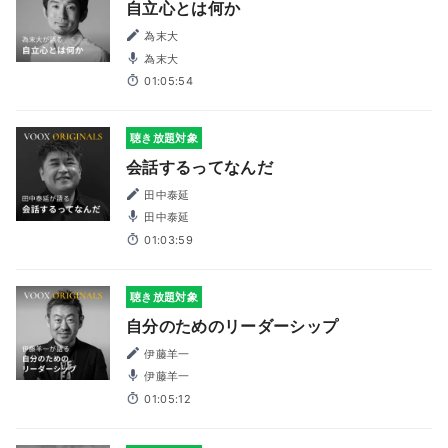
自立心とは何か
為末大
為末大
01:05:54
聴き放題対象
会話するってなんだ
田中泰延
田中泰延
01:03:59
聴き放題対象
自分のためのリーダーシップ
伊藤羊一
伊藤羊一
01:05:12