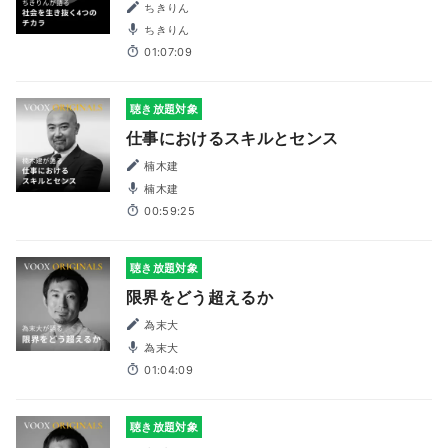
ちきりん
ちきりん
01:07:09
聴き放題対象
仕事におけるスキルとセンス
楠木建
楠木建
00:59:25
聴き放題対象
限界をどう超えるか
為末大
為末大
01:04:09
聴き放題対象