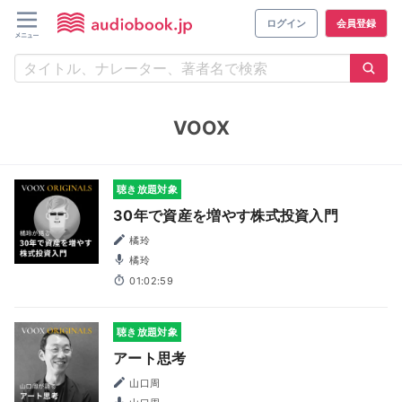
ログイン
会員登録
VOOX
聴き放題対象
30年で資産を増やす株式投資入門
橘玲
橘玲
01:02:59
聴き放題対象
アート思考
山口周