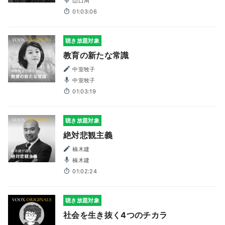
山口周
01:03:06
聴き放題対象
教育の新たな常識
中室牧子
中室牧子
01:03:19
聴き放題対象
絶対悲観主義
楠木建
楠木建
01:02:24
聴き放題対象
社会を生き抜く4つのチカラ