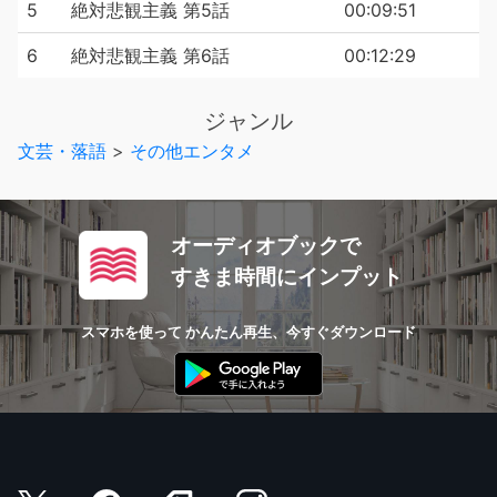
5
絶対悲観主義 第5話
00:09:51
6
絶対悲観主義 第6話
00:12:29
ジャンル
文芸・落語
>
その他エンタメ
オーディオブックで
すきま時間にインプット
スマホを使って かんたん再生、今すぐダウンロード