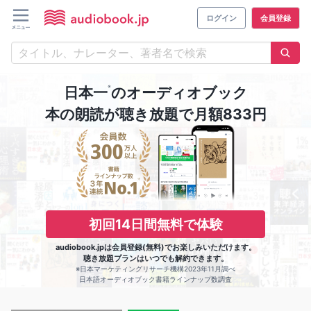
ログイン
会員登録
※
日本一
のオーディオブック
本の朗読が聴き放題で月額833円
初回14日間無料で体験
audiobook.jpは会員登録(無料)でお楽しみいただけます。
聴き放題プランはいつでも解約できます。
※日本マーケティングリサーチ機構2023年11月調べ
日本語オーディオブック書籍ラインナップ数調査