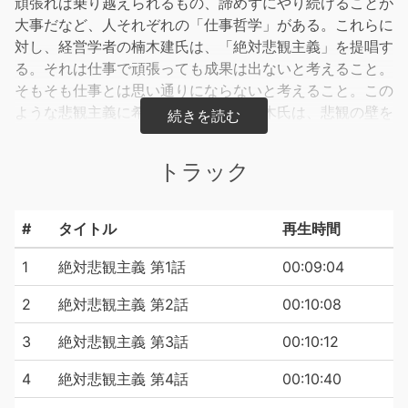
頑張れば乗り越えられるもの、諦めずにやり続けることが
大事だなど、人それぞれの「仕事哲学」がある。これらに
対し、経営学者の楠木建氏は、「絶対悲観主義」を提唱す
る。それは仕事で頑張っても成果は出ないと考えること。
そもそも仕事とは思い通りにならないと考えること。この
ような悲観主義に希望はあるのか？楠木氏は、悲観の壁を
打ち破った先に「本物の楽観」があるという。そして、悲
観を前提に置くことで、仕事は苦でなくなり、実行スピー
トラック
ドは上がり、自分の本当の強みが見つかるという。逆説的
なこの「仕事観」はどのような効果をもたらすのか。楠木
氏の新著『絶対悲観主義』の内容をご本人が語る。
#
タイトル
再生時間
VOOXは、1話10分全6話で、ベストセラー本やビジネス書
1
絶対悲観主義 第1話
00:09:04
などの著者が自身の声で語る「学び」の音声メディアで
2
絶対悲観主義 第2話
00:10:08
す。現在80タイトル、400本以上のコンテンツを配信中
です。
3
絶対悲観主義 第3話
00:10:12
4
絶対悲観主義 第4話
00:10:40