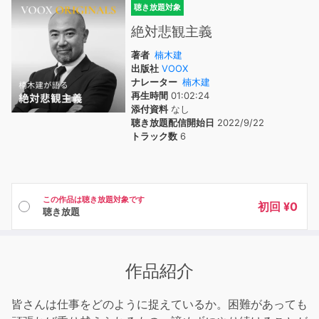
聴き放題対象
絶対悲観主義
著者
楠木建
出版社
VOOX
ナレーター
楠木建
再生時間
01:02:24
添付資料
なし
聴き放題配信開始日
2022/9/22
トラック数
6
この作品は聴き放題対象です
初回 ¥0
聴き放題
作品紹介
皆さんは仕事をどのように捉えているか。困難があっても