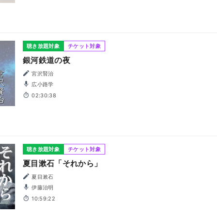
聴き放題対象
チケット対象
銀河鉄道の夜
宮沢賢治
広小路学
02:30:38
聴き放題対象
チケット対象
夏目漱石「それから」
夏目漱石
伊藤治明
10:59:22