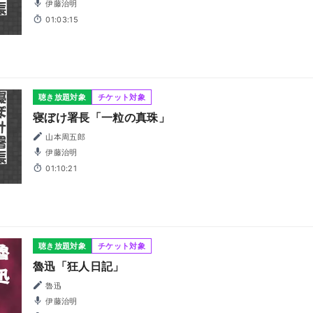
伊藤治明
01:03:15
聴き放題対象
チケット対象
寝ぼけ署長「一粒の真珠」
山本周五郎
伊藤治明
01:10:21
聴き放題対象
チケット対象
魯迅「狂人日記」
魯迅
伊藤治明