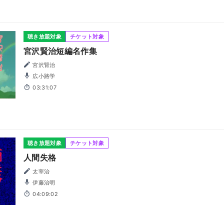
聴き放題対象
チケット対象
宮沢賢治短編名作集
宮沢賢治
広小路学
03:31:07
聴き放題対象
チケット対象
人間失格
太宰治
伊藤治明
04:09:02