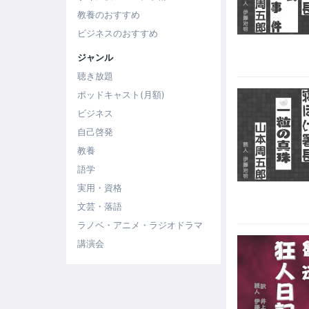
教養のおすすめ
ビジネスのおすすめ
ジャンル
聴き放題
ポッドキャスト(月額)
ビジネス
自己啓発
教養
語学
実用・資格
文芸・落語
ラノベ・アニメ・ラジオドラマ
講演会