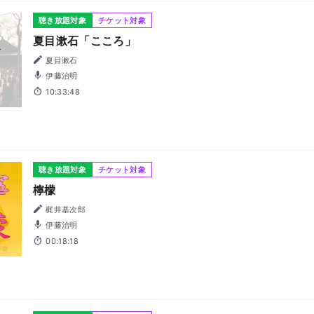
聴き放題対象
チケット対象
夏目漱石「こころ」
夏目漱石
伊藤治明
10:33:48
聴き放題対象
チケット対象
檸檬
梶井基次郎
伊藤治明
00:18:18