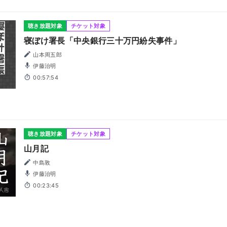
聴き放題対象
チケット対象
寝ぼけ署長「中央銀行三十万円紛失事件」
山本周五郎
伊藤治明
00:57:54
聴き放題対象
チケット対象
山月記
中島敦
伊藤治明
00:23:45