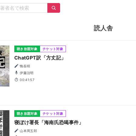
読人舎
聴き放題対象
チケット対象
ChatGPT訳「方丈記」
鴨長明
伊藤治明
00:41:57
聴き放題対象
チケット対象
寝ぼけ署長「海南氏恐喝事件」
山本周五郎