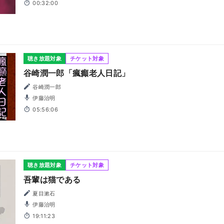
00:32:00
聴き放題対象
チケット対象
谷崎潤一郎「瘋癲老人日記」
谷崎潤一郎
伊藤治明
05:56:06
聴き放題対象
チケット対象
吾輩は猫である
夏目漱石
伊藤治明
19:11:23