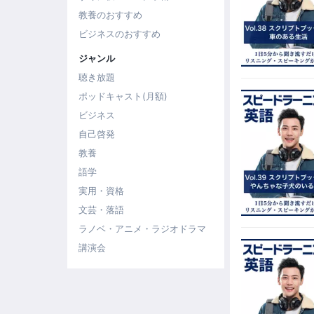
教養のおすすめ
ビジネスのおすすめ
ジャンル
聴き放題
ポッドキャスト(月額)
ビジネス
自己啓発
教養
語学
実用・資格
文芸・落語
ラノベ・アニメ・ラジオドラマ
講演会