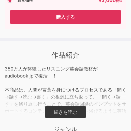
¥
3,000
通常価格
税込
購入する
作品紹介
350万人が体験したリスニング英会話教材が
audiobook.jpで復活！！
本商品は、人間が言葉を身につけるプロセスである「聞く
→話す→読む→書く」の根源に立ち返って、「聞く→話
す」を繰り返し行うことで、英会話回路のインプットをサ
ポートするコンテンツです。シャワーを浴びるように英語
を聞き流して習慣化させることで、頭の中に英語が自然と
浮かんでくる、コミュニケーションに強い実用的な英会話
ジャンル