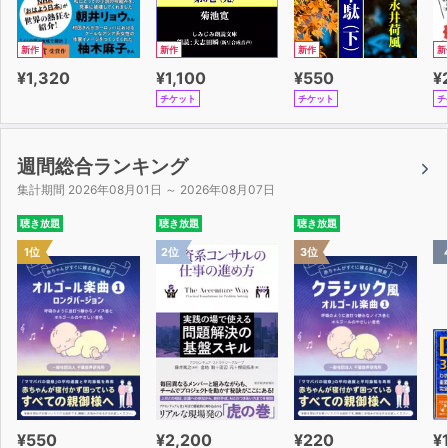
新作
新作
新作
新
¥1,320
¥1,100
¥550
¥
チケット
チケット
チ
週間総合ランキング
集計期間 2026年08月01日 ～ 2026年08月07日
聴き放題
聴き放題
聴き放題
1位
2位
3位
¥550
¥2,200
¥220
¥