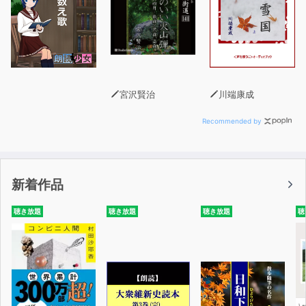
していました。
「単語の意味や文法を気にしないで、ただひたすら聞き流
してほしい」と伝えました。今までの英語をいったん忘れ
て、音から入っていただきたい。実は私自身も同じ過ちを
犯してきたのです。英語の本を全部暗記しましたが、英語
宮沢賢治
川端康成
は話せるようにはなりませんでした。
Recommended by
今回、オトバンクの会長、社長、担当者の方がそのことを
深く理解をしてくださり、audiobook.jpでスピードラー
ニングが聞けるようになりました。感謝の思いでいっぱい
新着作品
です。「聞き流すだけ」ができるaudiobook.jpで多くの
皆様がスピードラーニングの生きた英語、使える英語を楽
聴き放題
聴き放題
聴き放題
聴
しく身につけていただくことを願ってやみません。