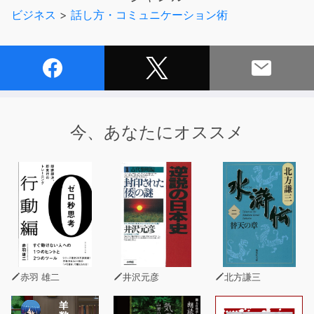
の習得を導きます。
ビジネス
>
話し方・コミュニケーション術
背景に流れる心地よい音楽とともに英語を浴びるように聴
いて、まずは英語に慣れていきましょう！
「スピードラーニング英語」作品一覧
▼エスプリライン創業者 大谷登さんからのコメント
今、あなたにオススメ
私自身が英語を学んできた経験から生まれたスピードラー
ニングを35年の歳月をかけて日本の皆様に伝えてまいり
ました。聞き流す英語の威力を一番感じているのは私自身
だからです。
スピードラーニングのサービスは終了いたしましたが、残
念ながらそのいのちをわからない人がまだたくさんいるこ
とに申し訳なさでいっぱいです。たとえば「どうしても、
英語が話せないのです」というお客様の悲痛の言葉。その
赤羽 雄二
井沢元彦
北方謙三
方は学校英語と同じ方法で勉強していたのです。わからな
い単語を辞書で調べ、日本語に訳して意味を理解しようと