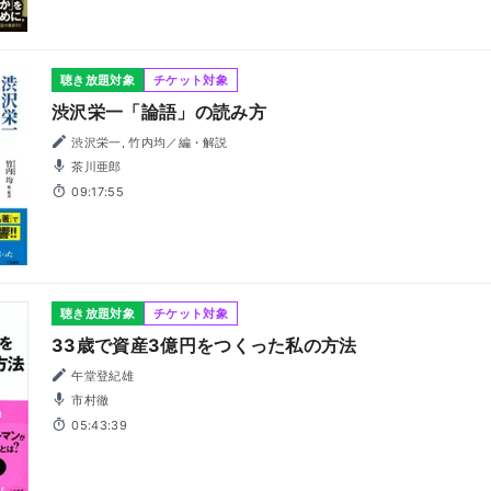
聴き放題対象
チケット対象
渋沢栄一「論語」の読み方
渋沢栄一, 竹内均／編・解説
茶川亜郎
09:17:55
聴き放題対象
チケット対象
33歳で資産3億円をつくった私の方法
午堂登紀雄
市村徹
05:43:39