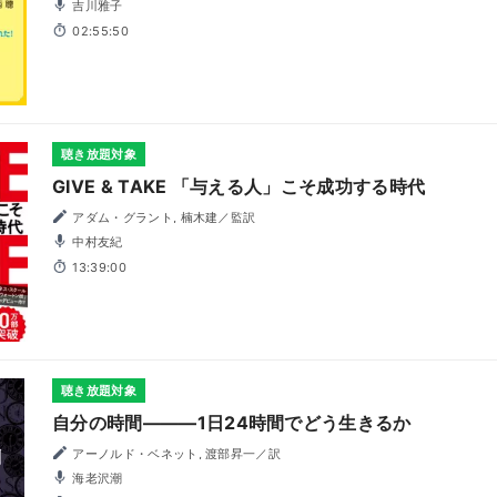
吉川雅子
02:55:50
聴き放題対象
GIVE & TAKE 「与える人」こそ成功する時代
アダム・グラント, 楠木建／監訳
中村友紀
13:39:00
聴き放題対象
自分の時間―――1日24時間でどう生きるか
アーノルド・ベネット, 渡部昇一／訳
海老沢潮