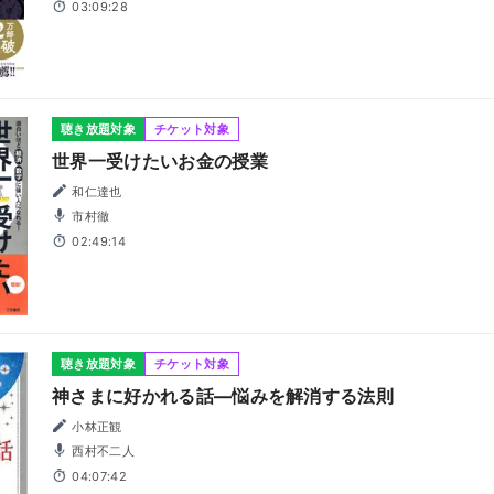
03:09:28
聴き放題対象
チケット対象
世界一受けたいお金の授業
和仁達也
市村徹
02:49:14
聴き放題対象
チケット対象
神さまに好かれる話―悩みを解消する法則
小林正観
西村不二人
04:07:42