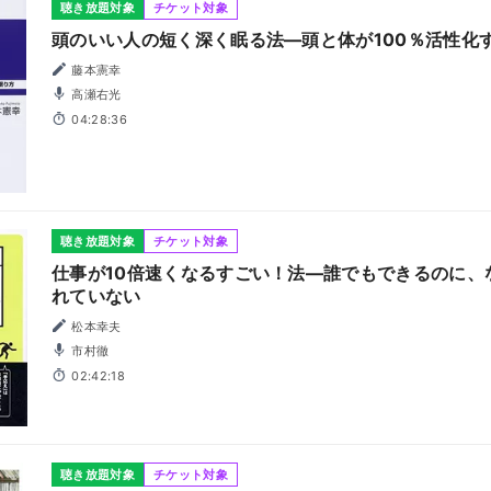
聴き放題対象
チケット対象
頭のいい人の短く深く眠る法―頭と体が100％活性化
藤本憲幸
高瀬右光
04:28:36
聴き放題対象
チケット対象
仕事が10倍速くなるすごい！法―誰でもできるのに、
れていない
松本幸夫
市村徹
02:42:18
聴き放題対象
チケット対象