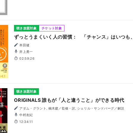
聴き放題対象
チケット対象
ずっとうまくいく人の習慣： 「チャンス」はいつも
本田健
井上勇一
02:59:26
聴き放題対象
ORIGINALS 誰もが「人と違うこと」ができる時代
アダム・グラント, 楠木建／監修・訳, シェリル・サンドバーグ／解説
中村友紀
12:34:11