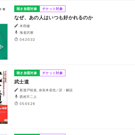
聴き放題対象
チケット対象
なぜ、あの人はいつも好かれるのか
本田健
海老沢潮
04:20:32
聴き放題対象
チケット対象
武士道
新渡戸稲造, 奈良本辰也／訳・解説
西村不二人
05:55:26