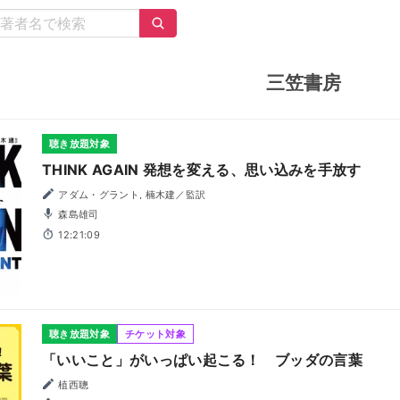
三笠書房
聴き放題対象
THINK AGAIN 発想を変える、思い込みを手放す
アダム・グラント, 楠木建／監訳
森島雄司
12:21:09
聴き放題対象
チケット対象
「いいこと」がいっぱい起こる！ ブッダの言葉
植西聰