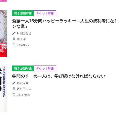
聴き放題対象
チケット対象
斎藤一人15分間ハッピーラッキー―人生の成功者にな
ンな道」
舛岡はなえ
井上澪
01:49:22
聴き放題対象
チケット対象
学問のすゝめ―人は、学び続けなければならない
福沢諭吉
西村不二人
05:47:44