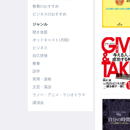
教養のおすすめ
ビジネスのおすすめ
ジャンル
聴き放題
ポッドキャスト(月額)
ビジネス
自己啓発
教養
語学
実用・資格
文芸・落語
ラノベ・アニメ・ラジオドラマ
講演会