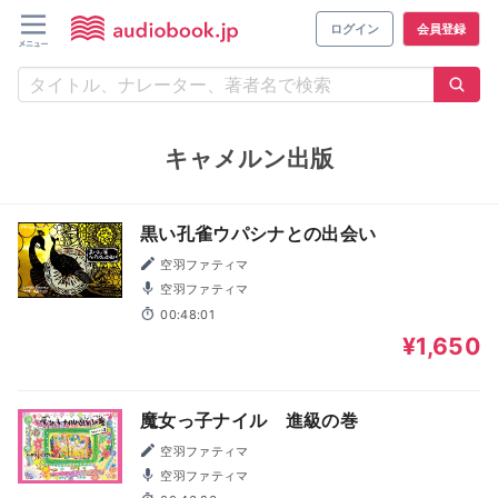
ログイン
会員登録
キャメルン出版
黒い孔雀ウパシナとの出会い
空羽ファティマ
空羽ファティマ
00:48:01
¥1,650
魔女っ子ナイル 進級の巻
空羽ファティマ
空羽ファティマ