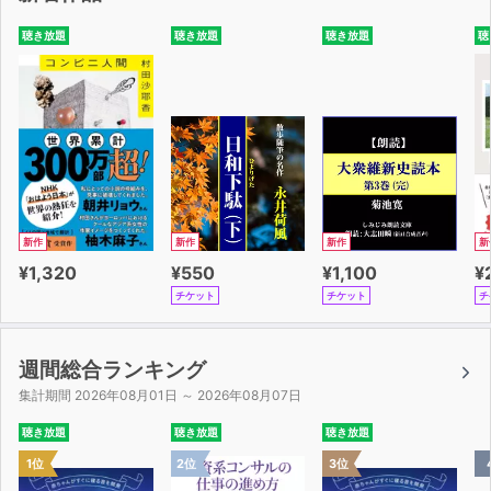
聴き放題
聴き放題
聴き放題
聴
新作
新作
新作
新
¥1,320
¥550
¥1,100
¥
チケット
チケット
チ
週間総合ランキング
集計期間 2026年08月01日 ～ 2026年08月07日
聴き放題
聴き放題
聴き放題
1位
2位
3位