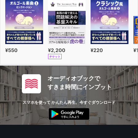
¥550
¥2,200
¥220
¥
チケット
オーディオブックで
すきま時間にインプット
スマホを使って かんたん再生、今すぐダウンロード