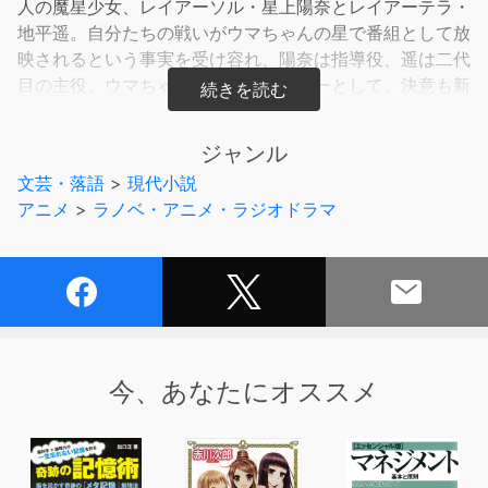
人の魔星少女、レイアーソル・星上陽奈とレイアーテラ・
地平遥。自分たちの戦いがウマちゃんの星で番組として放
映されるという事実を受け容れ、陽奈は指導役、遥は二代
目の主役、ウマちゃんはプロデューサーとして、決意も新
たにセカンドシーズンがスタートする。ところがその番組
『魔星少女リフレイアＳ』は、早くも視聴率が伸び悩んで
ジャンル
いた。いきなり最終決戦を見せたため、その後の話が地味
文芸・落語
>
現代小説
に思われているのではと分析するウマちゃん。新しいスポ
アニメ
>
ラノベ・アニメ・ラジオドラマ
ンサーもついたのに、これはマズい。かくして番組の構成
や展開の強化を図るべく、外部協力者として脚本担当が必
要という結論に。遥がその候補として連れてきたのは、ク
ラスメイトのライトノベル作家志望の少女。しかし彼女
は、ある野望を持っていて……？
一方、レイアーソルへのリベンジに燃える悪の魔星少
女・カラミティーサタンは、懲りずに地球へ向かうが、事
今、あなたにオススメ
態は思わぬ方向へと進んで行く。またもや販売スケジュー
ルにない新戦士・新武器の登場に、地球とウマちゃんの胃
に危機が迫る！