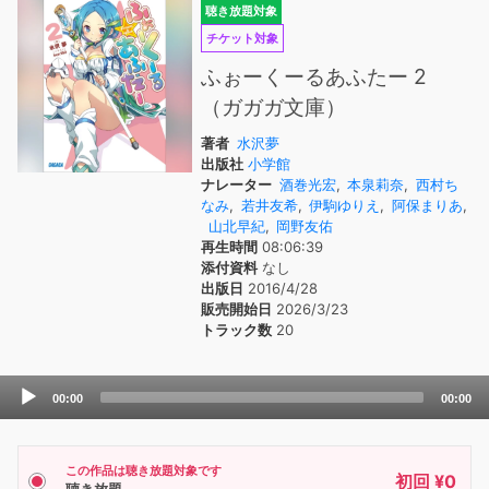
聴き放題対象
チケット対象
ふぉーくーるあふたー 2
（ガガガ文庫）
著者
水沢夢
出版社
小学館
ナレーター
酒巻光宏
,
本泉莉奈
,
西村ち
なみ
,
若井友希
,
伊駒ゆりえ
,
阿保まりあ
,
山北早紀
,
岡野友佑
再生時間
08:06:39
添付資料
なし
出版日
2016/4/28
販売開始日
2026/3/23
トラック数
20
Audio
00:00
00:00
Player
この作品は聴き放題対象です
初回 ¥0