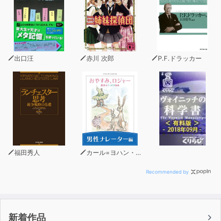
面白い番組を作って、玩具を売れ！ エンターテイメン
ト系魔法少女物語、第二弾登場！！
(C)Yume Mizusawa 2016 (P)小学館 2026
出口汪
赤川 次郎
P.F.ドラッカー
福田秀人
カール=ヨハン・エリーン
Recommended by
新着作品