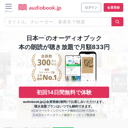
ログイン
会員登録
※
日本一
のオーディオブック
本の朗読が聴き放題で月額833円
初回14日間無料で体験
audiobook.jpは会員登録(無料)でお楽しみいただけます。
聴き放題プランはいつでも解約できます。
※日本マーケティングリサーチ機構2023年11月調べ
日本語オーディオブック書籍ラインナップ数調査