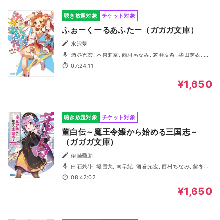
聴き放題対象
チケット対象
ふぉーくーるあふたー（ガガガ文庫）
水沢夢
酒巻光宏, 本泉莉奈, 西村ちなみ, 若井友希, 柴田芽衣, 山
北早紀, 岡野友佑
07:24:11
¥1,650
聴き放題対象
チケット対象
董白伝～魔王令嬢から始める三国志～
（ガガガ文庫）
伊崎喬助
白石兼斗, 堤雪菜, 南早紀, 酒巻光宏, 西村ちなみ, 留冬藍
名, 神尾晋一郎, 陣谷遥, 千先広大
08:42:02
¥1,650