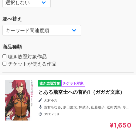
並べ替え
商品種類
聴き放題対象作品
チケットが使える作品
聴き放題対象
チケット対象
とある飛空士への誓約1（ガガガ文庫）
犬村小六
西村ちなみ, 多田啓太, 林鼓子, 山藤桃子, 近衛秀馬, 厚木
那奈美, 森嶋優花, 折原秋良
09:07:58
¥1,650