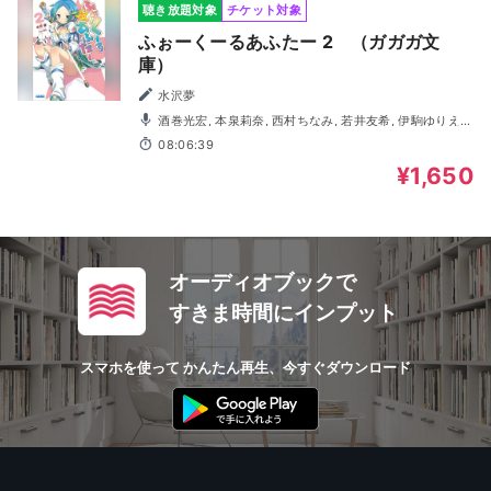
聴き放題対象
チケット対象
ふぉーくーるあふたー 2 （ガガガ文
庫）
水沢夢
酒巻光宏, 本泉莉奈, 西村ちなみ, 若井友希, 伊駒ゆりえ,
阿保まりあ, 山北早紀, 岡野友佑
08:06:39
¥1,650
オーディオブックで
すきま時間にインプット
スマホを使って かんたん再生、今すぐダウンロード