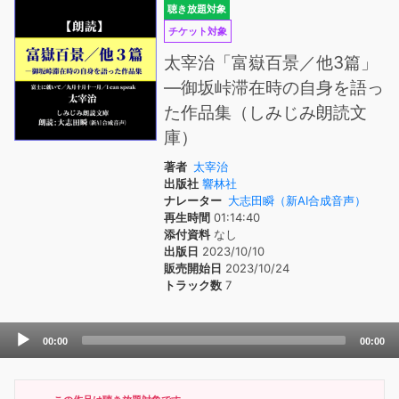
聴き放題対象
チケット対象
太宰治「富嶽百景／他3篇」
―御坂峠滞在時の自身を語っ
た作品集（しみじみ朗読文
庫）
著者
太宰治
出版社
響林社
ナレーター
大志田瞬（新AI合成音声）
再生時間
01:14:40
添付資料
なし
出版日
2023/10/10
販売開始日
2023/10/24
トラック数
7
Audio
00:00
00:00
Player