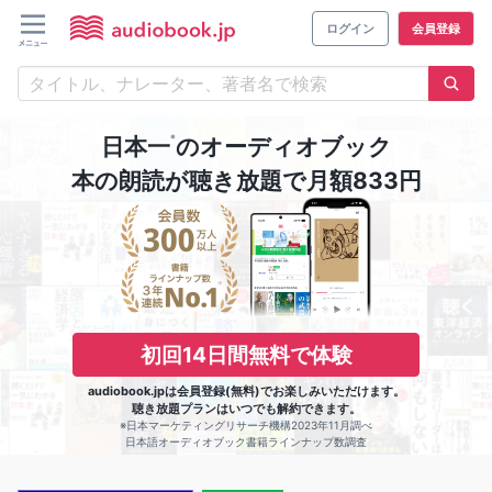
ログイン
会員登録
※
日本一
のオーディオブック
本の朗読が聴き放題で月額833円
初回14日間無料で体験
audiobook.jpは会員登録(無料)でお楽しみいただけます。
聴き放題プランはいつでも解約できます。
※日本マーケティングリサーチ機構2023年11月調べ
日本語オーディオブック書籍ラインナップ数調査