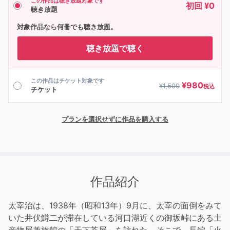
この作品は聴き放題対象です
初回 ¥0
聴き放題
対象作品なら何冊でも聴き放題。
聴き放題で聴く
この作品はチケット対象です
¥
980
¥
1,500
税込
チケット
プランを選択せずに作品を購入する
作品紹介
太宰治は、1938年（昭和13年）9月に、太宰の面倒をみて
いた井伏鱒二が滞在している河口湖近くの御坂峠にある土
産物屋兼旅館の「天下茶屋」を訪れた。そこで、長編「火