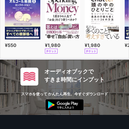
¥550
¥1,980
¥1,980
¥
チケット
チケット
オーディオブックで
すきま時間にインプット
スマホを使って かんたん再生、今すぐダウンロード