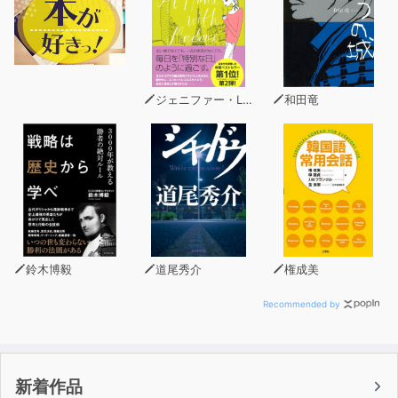
製糸工場の女工の弟と思しき若い酔漢が、工場の窓から身
を乗り出している姉に向かって、自分はいい子だと言って
ほしいと切々を訴える。その言葉は、苦しいくらいに太宰
を撃った・・・。 ※朗読音声は、2022年のAI技術に
基づく最新合成音声です（男声）。制作：しみじみ朗読文
ジェニファー・L・スコット
和田竜
庫
鈴木博毅
道尾秀介
権成美
Recommended by
新着作品