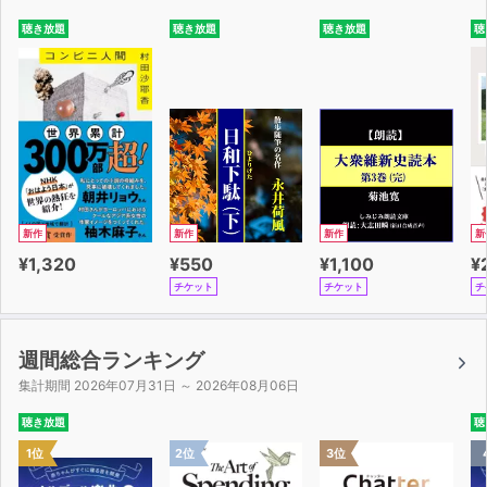
聴き放題
聴き放題
聴き放題
聴
新作
新作
新作
新
¥1,320
¥550
¥1,100
¥
チケット
チケット
チ
週間総合ランキング
集計期間 2026年07月31日 ～ 2026年08月06日
聴き放題
聴
1位
2位
3位