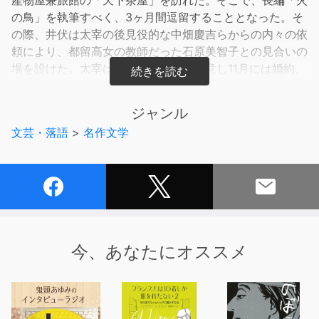
の鳥」を執筆すべく、3ヶ月間逗留することとなった。そ
の際、井伏は太宰の後見役的な中畑慶吉らからの内々の依
頼により、都留高女の教師だった石原美智子との見合いの
場を設けた。太宰はその場で結婚を決意し11月には婚約、
翌昭和14年1月に結婚に至った。
本オーディオブックに収録した「富嶽百景」「富士に就
ジャンル
いて」「九月十月十一月」は、その天下茶屋逗留時の事々
文芸・落語
>
名作文学
を描いた作品群で、太宰の結婚前後の気持ちの穏やかさが
作品ににじみ出ている感がある。「富嶽百景」では、茶屋
の娘さんに、太宰が執筆した原稿を毎朝揃えるのが楽しみ
だと言われて励まされた気持ちになる。結婚に際して津軽
の実家から金銭的援助がないことが分かって、美智子と母
親の家に出向いてそのことを説明したところ、「あなたお
ひとり、愛情と、職業に対する熱意さへ、お持ちならば、
今、あなたにオススメ
それで私たち、結構でございます。」と言われ、太宰はし
ばらく呆然とし、眼の熱いのを意識した。この母に、孝行
しようと思った。 「I can speak」は、御坂峠が寒気堪
え難くなって甲府の下宿屋に移った際のことで、すぐ前の