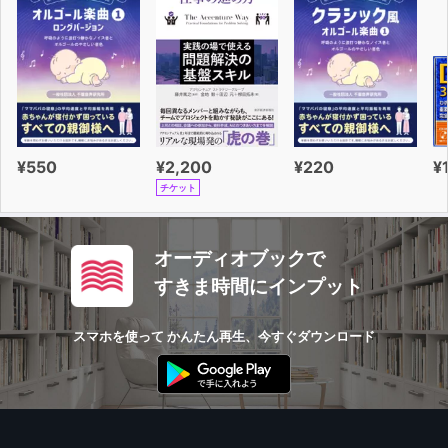
¥550
¥2,200
¥220
¥
チケット
オーディオブックで
すきま時間にインプット
スマホを使って かんたん再生、今すぐダウンロード