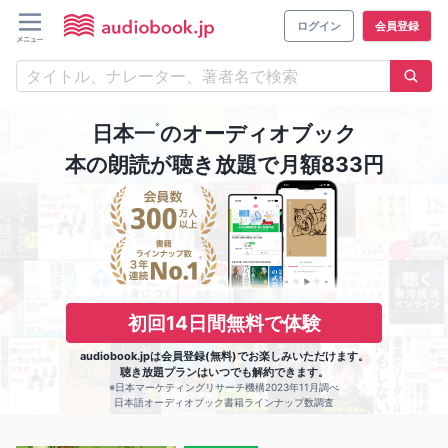
ログイン
会員登録
※
日本一
のオーディオブック
本の朗読が聴き放題で月額833円
初回14日間無料で体験
audiobook.jpは会員登録(無料)でお楽しみいただけます。
聴き放題プランはいつでも解約できます。
※日本マーケティングリサーチ機構2023年11月調べ
日本語オーディオブック書籍ラインナップ数調査