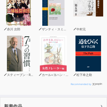
赤川 次郎
ザンティ・スミス・セラフィン
中村元
スティーブン・R・コヴィー
カール=ヨハン・エリーン
松下幸之助
Recommended by
新着作品