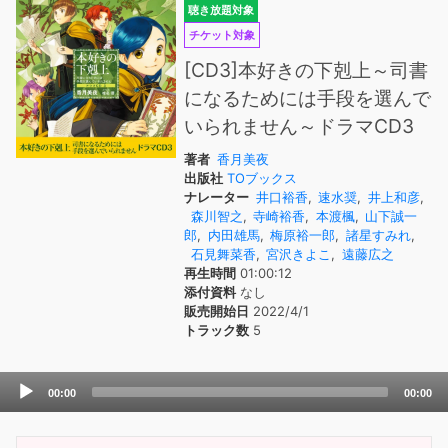
聴き放題対象
チケット対象
[CD3]本好きの下剋上～司書
になるためには手段を選んで
いられません～ドラマCD3
著者
香月美夜
出版社
TOブックス
ナレーター
井口裕香
,
速水奨
,
井上和彦
,
森川智之
,
寺崎裕香
,
本渡楓
,
山下誠一
郎
,
内田雄馬
,
梅原裕一郎
,
諸星すみれ
,
石見舞菜香
,
宮沢きよこ
,
遠藤広之
再生時間
01:00:12
添付資料
なし
販売開始日
2022/4/1
トラック数
5
Audio
00:00
00:00
Player