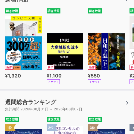
聴き放題
聴き放題
聴き放題
聴
新作
新作
新作
新
¥1,320
¥1,100
¥550
¥
チケット
チケット
チ
週間総合ランキング
集計期間 2026年08月01日 ～ 2026年08月07日
聴き放題
聴き放題
聴き放題
1位
2位
3位