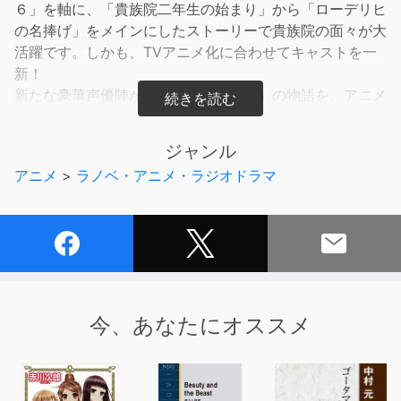
６」を軸に、「貴族院二年生の始まり」から「ローデリヒ
の名捧げ」をメインにしたストーリーで貴族院の面々が大
活躍です。しかも、TVアニメ化に合わせてキャストを一
新！
新たな豪華声優陣が紡ぎ出す「本好き」の物語を、アニメ
放送前に楽しもう！
ジャンル
©2019 Miya Kazuki ℗TO Books.
アニメ
>
ラノベ・アニメ・ラジオドラマ
今、あなたにオススメ