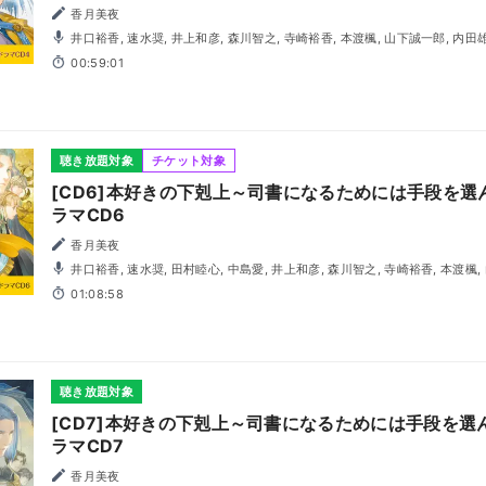
香月美夜
井口裕香, 速水奨, 井上和彦, 森川智之, 寺崎裕香, 本渡楓, 山下誠一郎, 内田雄馬, 関俊彦, 小林裕介, 狩野翔,
宮沢きよこ, 石見舞菜香, 三瓶由布子, 岡井カツノリ
00:59:01
聴き放題対象
チケット対象
[CD6]本好きの下剋上～司書になるためには手段を
ラマCD6
香月美夜
井口裕香, 速水奨, 田村睦心, 中島愛, 井上和彦, 森川智之, 寺崎裕香, 本渡楓, 山下誠一郎, 内田雄馬, 梅原裕
一郎, 諸星すみれ, 石見舞菜香, 宮沢きよこ, 関俊彦, 潘めぐみ, 井上喜久子
01:08:58
聴き放題対象
[CD7]本好きの下剋上～司書になるためには手段を
ラマCD7
香月美夜