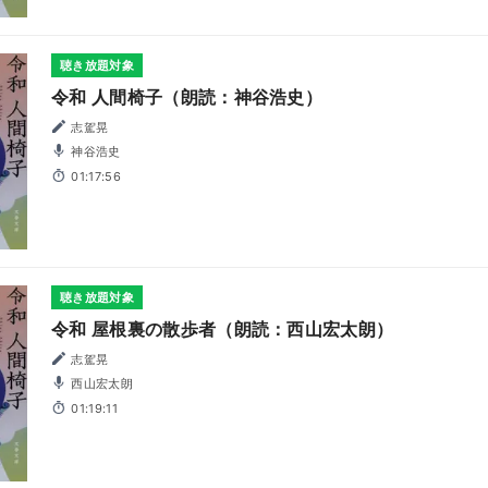
聴き放題対象
令和 人間椅子（朗読：神谷浩史）
志駕晃
神谷浩史
01:17:56
聴き放題対象
令和 屋根裏の散歩者（朗読：西山宏太朗）
志駕晃
西山宏太朗
01:19:11