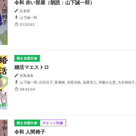
令和 赤い部屋（朗読：山下誠一郎）
志駕晃
山下誠一郎
01:20:52
聴き放題対象
婚活マエストロ
宮島未奈
山下誠一郎, 白石涼子, 茶風林, 目黒光祐, 塩屋浩三, 伊藤かな恵, 大木咲絵子, 北原樹, 小林直人, 清水健佑,
玉木雅士, 長谷川天音, 三浦円, 山名枝里子
06:45:04
聴き放題対象
チケット対象
令和 人間椅子