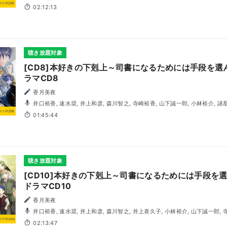
関俊彦, 本渡楓, 石見舞菜香, 潘めぐみ, 田村睦心, 小西克幸, 宮沢きよこ, 上田燿
02:12:13
りあ, 岡井カツノリ, 遠藤広之, 坂泰斗
聴き放題対象
[CD8]本好きの下剋上～司書になるためには手段を
ラマCD8
香月美夜
井口裕香, 速水奨, 井上和彦, 森川智之, 寺崎裕香, 山下誠一郎, 小林裕介, 諸星すみれ, 梅原裕一郎, 内田雄馬,
本渡楓, 石見舞菜香, 関俊彦, 遠藤広之, 岡井カツノリ, 子安武人, 田村睦心, 中島
01:45:44
里佳, 日野まり, 狩野翔, 長縄まりあ, 堀内賢雄, 三瓶由布子, 渡辺明乃
聴き放題対象
[CD10]本好きの下剋上～司書になるためには手段を
ドラマCD10
香月美夜
井口裕香, 速水奨, 井上和彦, 森川智之, 井上喜久子, 小林裕介, 山下誠一郎, 寺崎裕香, 本渡楓, 関俊彦, 内田
雄馬, 梅原裕一郎, 諸星すみれ, 石見舞菜香, 潘めぐみ, 宮沢きよこ, 遠藤広之, 
02:13:47
りあ, 上田燿司, 小西克幸, 子安武人, 田村睦心, 中島愛, 折笠富美子, 小山剛志, 