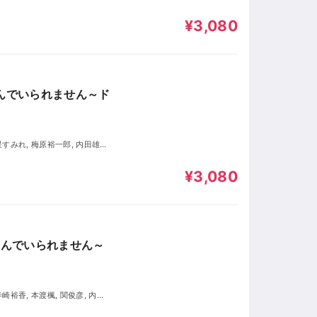
司, 金元寿子, 渡辺明乃, 長縄ま
¥3,080
選んでいられません～ド
愛, 折笠富美子, 小山剛志, 衣川
¥3,080
選んでいられません～
岡井カツノリ, 豊口めぐみ, 長縄ま
日野まり, 前野智昭, 狩野翔, 都