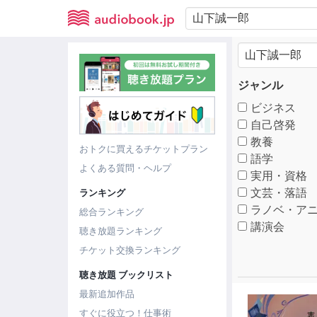
ジャンル
ビジネス
自己啓発
教養
おトクに買えるチケットプラン
語学
よくある質問・ヘルプ
実用・資格
文芸・落語
ランキング
ラノベ・アニ
総合ランキング
講演会
聴き放題ランキング
チケット交換ランキング
聴き放題 ブックリスト
最新追加作品
すぐに役立つ！仕事術