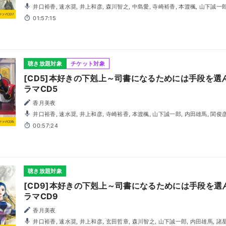
井口裕香, 速水奨, 井上和彦, 森川智之, 中島愛, 寺崎裕香, 本渡楓, 山下誠一郎, 内田雄馬, 関俊彦, 小林裕介,
梅原裕一郎, 諸星すみれ, 石見舞菜香, 潘めぐみ, 三瓶由布子, 小西克幸, 上田燿司
01:57:15
辺明乃
聴き放題対象
チケット対象
[CD5]本好きの下剋上～司書になるためには手段を
ラマCD5
香月美夜
井口裕香, 速水奨, 井上和彦, 寺崎裕香, 本渡楓, 山下誠一郎, 内田雄馬, 関俊彦, 小林裕介, 諸星すみれ, 梅原
裕一郎, 石見舞菜香, 宮沢きよこ, 遠藤広之, 渡辺明乃, 潘めぐみ, 豊口めぐみ
00:57:24
聴き放題対象
[CD9]本好きの下剋上～司書になるためには手段を
ラマCD9
香月美夜
井口裕香, 速水奨, 井上和彦, 玄田哲章, 森川智之, 山下誠一郎, 内田雄馬, 諸星すみれ, 梅原裕一郎, 小林裕介,