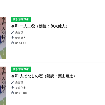
丸ちよ, 三瓶由布子, 竹内想, 星野充昭, 茶風林, 石谷春貴
聴き放題対象
令和 一人二役（朗読：伊東健人）
志駕晃
伊東健人
01:14:47
聴き放題対象
令和 人でなしの恋（朗読：葉山翔太）
志駕晃
葉山翔太
01:28:06