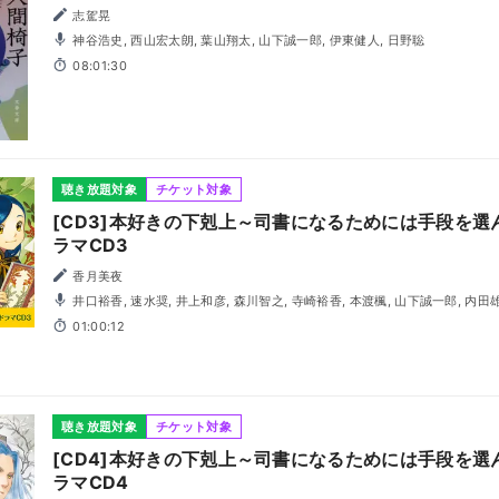
志駕晃
神谷浩史, 西山宏太朗, 葉山翔太, 山下誠一郎, 伊東健人, 日野聡
08:01:30
聴き放題対象
チケット対象
[CD3]本好きの下剋上～司書になるためには手段を
ラマCD3
香月美夜
井口裕香, 速水奨, 井上和彦, 森川智之, 寺崎裕香, 本渡楓, 山下誠一郎, 内田雄馬, 梅原裕一郎, 諸星すみれ,
石見舞菜香, 宮沢きよこ, 遠藤広之
01:00:12
聴き放題対象
チケット対象
[CD4]本好きの下剋上～司書になるためには手段を
ラマCD4