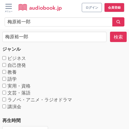
ログイン
会員登録
検索
ジャンル
ビジネス
自己啓発
教養
語学
実用・資格
文芸・落語
ラノベ・アニメ・ラジオドラマ
講演会
再生時間