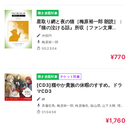
聴き放題対象
星取り網と夜の猫［梅原裕一郎 朗読］：
『猫の泣ける話』所収［ファン文庫
Tears朗読ブック］
沖田円
梅原裕一郎
00:23:04
¥770
聴き放題対象
チケット対象
[CD3]穏やか貴族の休暇のすすめ。ドラ
マCD3
岬
斉藤壮馬, 梅原裕一郎, 柿原徹也, 福山潤, 山下大輝, 増田
俊樹, ＫＥＮＮ, 小林千晃
01:04:56
¥1,760