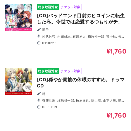
聴き放題対象
チケット対象
[CD]バッドエンド目前のヒロインに転生
した私、今世では恋愛するつもりがチー
トな兄が離してくれません！？ドラマCD
琴子
鈴代紗弓, 内田雄馬, 石川界人, 梅原裕一郎, 畠中祐, 天﨑
滉平, 白井悠介, 長谷川育美
01:00:25
¥1,760
聴き放題対象
チケット対象
[CD]穏やか貴族の休暇のすすめ。ドラマ
CD
岬
斉藤壮馬, 梅原裕一郎, 柿原徹也, 福山潤, 山下大輝, 増田
俊樹, ＫＥＮＮ, 大塚剛央, 小林千晃, 今井文也
00:50:09
¥1,760