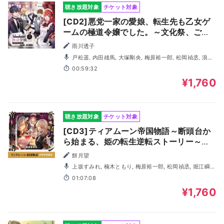
聴き放題対象
チケット対象
[CD2]悪党一家の愛娘、転生先も乙女ゲ
ームの極道令嬢でした。～文化祭、ご褒
美が私って本当ですか！？ドラマCD2
雨川透子
戸松遥, 内田雄馬, 大塚剛央, 梅原裕一郎, 松岡禎丞, 浪川
大輔, 釘宮理恵
00:59:32
¥1,760
聴き放題対象
チケット対象
[CD3]ティアムーン帝国物語～断頭台か
ら始まる、姫の転生逆転ストーリー～ド
ラマCD3
餅月望
上坂すみれ, 楠木ともり, 梅原裕一郎, 松岡禎丞, 堀江瞬,
増田俊樹, Lynn, 小原好美, 大野柚布子, 成田剣
01:07:08
¥1,760