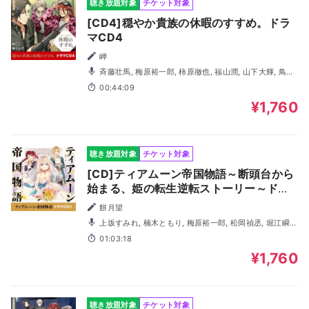
聴き放題対象
チケット対象
[CD4]穏やか貴族の休暇のすすめ。ドラ
マCD4
岬
斉藤壮馬, 梅原裕一郎, 柿原徹也, 福山潤, 山下大輝, 鳥海
浩輔, 小林千晃, ＫＥＮＮ, 松岡洋平, 田所陽向, 遠藤広之
00:44:09
¥1,760
聴き放題対象
チケット対象
[CD]ティアムーン帝国物語～断頭台から
始まる、姫の転生逆転ストーリー～ドラ
マCD
餅月望
上坂すみれ, 楠木ともり, 梅原裕一郎, 松岡禎丞, 堀江瞬,
松田俊樹, 東山奈央, 高尾奏音, 斎藤楓子, 高橋李依, 深町寿成
01:03:18
¥1,760
聴き放題対象
チケット対象