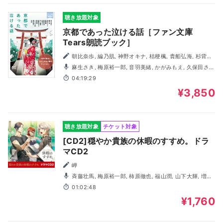
聴き放題対象
京都であった泣ける話［ファン文庫
Tears朗読ブック］
朝比奈歩, 編乃肌, 神野オキナ, 桔梗楓, 貴船弘海, 杉背よ
い, 天ヶ森雀, 那識あきら, 鳴海澪, ひらび久美, 溝口智子, 矢
麻生さき, 梅原裕一郎, 音羽美緒, かがみもえ, 久保田さお
凪
り, 酒井孝祥, 篠崎愛, 月舞海玖, 藤井孝弘, 眞壁ゆみ,
04:19:29
WAKASAYURI, わたなべかずひろ
¥3,850
聴き放題対象
チケット対象
[CD2]穏やか貴族の休暇のすすめ。ドラ
マCD2
岬
斉藤壮馬, 梅原裕一郎, 柿原徹也, 福山潤, 山下大輝, 増田
俊樹, ＫＥＮＮ, 小林千晃, 諏訪部順一
01:02:48
¥1,760