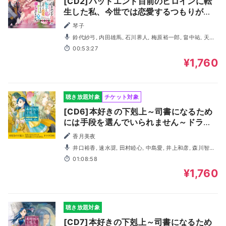
[CD2]バッドエンド目前のヒロインに転
生した私、今世では恋愛するつもりがチ
ートな兄が離してくれません！？ ドラマ
琴子
CD2
鈴代紗弓, 内田雄馬, 石川界人, 梅原裕一郎, 畠中祐, 天﨑
滉平, 白井悠介, 上村祐翔, 長谷川育美, 鷹雄葉月
00:53:27
¥1,760
聴き放題対象
チケット対象
[CD6]本好きの下剋上～司書になるため
には手段を選んでいられません～ドラマ
CD6
香月美夜
井口裕香, 速水奨, 田村睦心, 中島愛, 井上和彦, 森川智之,
寺崎裕香, 本渡楓, 山下誠一郎, 内田雄馬, 梅原裕一郎, 諸星す
01:08:58
みれ, 石見舞菜香, 宮沢きよこ, 関俊彦, 潘めぐみ, 井上喜久子
¥1,760
聴き放題対象
[CD7]本好きの下剋上～司書になるため