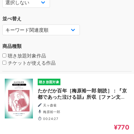
並べ替え
商品種類
聴き放題対象作品
チケットが使える作品
聴き放題対象
たかだか百年［梅原裕一郎 朗読］：『京
都であった泣ける話』所収［ファン文庫
Tears朗読ブック］
天ヶ森雀
梅原裕一郎
00:24:27
¥770