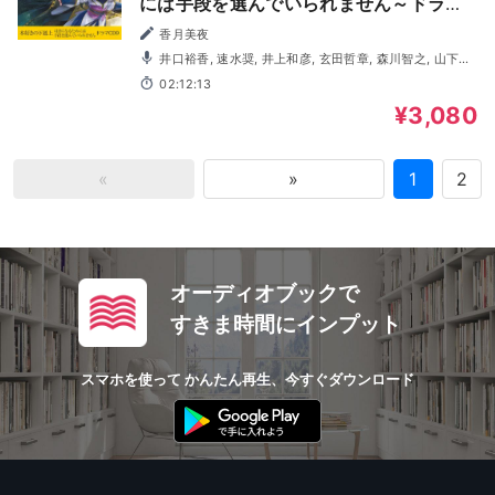
には手段を選んでいられません～ドラマ
CD9
香月美夜
井口裕香, 速水奨, 井上和彦, 玄田哲章, 森川智之, 山下誠
一郎, 内田雄馬, 諸星すみれ, 梅原裕一郎, 小林裕介, 関俊彦,
02:12:13
本渡楓, 石見舞菜香, 潘めぐみ, 田村睦心, 小西克幸, 宮沢きよ
こ, 上田燿司, 金元寿子, 渡辺明乃, 長縄まりあ, 岡井カツノ
¥3,080
リ, 遠藤広之, 坂泰斗
«
»
1
2
オーディオブックで
すきま時間にインプット
スマホを使って かんたん再生、今すぐダウンロード