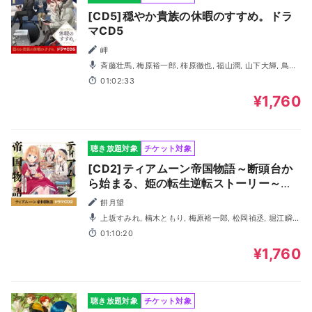
[CD5]穏やか貴族の休暇のすすめ。ドラ
マCD5
岬
斉藤壮馬, 梅原裕一郎, 柿原徹也, 福山潤, 山下大輝, 鳥海
浩輔, 小林千晃, 増田俊樹, KENN, 井上麻里奈, 遠藤広之, 稲
01:02:33
垣好, 河西健吾
¥1,760
聴き放題対象
チケット対象
[CD2]ティアムーン帝国物語～断頭台か
ら始まる、姫の転生逆転ストーリー～ド
ラマCD2
餅月望
上坂すみれ, 楠木ともり, 梅原裕一郎, 松岡禎丞, 堀江瞬,
高尾奏音, 東山奈央, 増田俊樹, 古川慎, 内田真礼, 成田剣
01:10:20
¥1,760
聴き放題対象
チケット対象