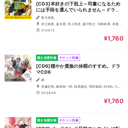
[CD3]本好きの下剋上～司書になるため
には手段を選んでいられません～ドラマ
CD3
香月美夜
井口裕香, 速水奨, 井上和彦, 森川智之, 寺崎裕香, 本渡楓,
山下誠一郎, 内田雄馬, 梅原裕一郎, 諸星すみれ, 石見舞菜香,
01:00:12
宮沢きよこ, 遠藤広之
¥1,760
聴き放題対象
チケット対象
[CD6]穏やか貴族の休暇のすすめ。ドラ
マCD6
岬
斉藤壮馬, 梅原裕一郎, 柿原徹也, 増田俊樹, KENN, 七海
ひろき, 坂泰斗, 土岐隼一, 阿部敦, 市川太一
00:58:49
¥1,760
聴き放題対象
チケット対象