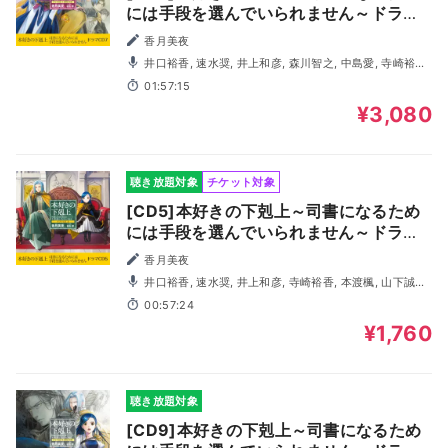
には手段を選んでいられません～ドラマ
CD7
香月美夜
井口裕香, 速水奨, 井上和彦, 森川智之, 中島愛, 寺崎裕香,
本渡楓, 山下誠一郎, 内田雄馬, 関俊彦, 小林裕介, 梅原裕一
01:57:15
郎, 諸星すみれ, 石見舞菜香, 潘めぐみ, 三瓶由布子, 小西克
幸, 上田燿司, 長縄まりあ, 岡井カツノリ, 渡辺明乃
¥3,080
聴き放題対象
チケット対象
[CD5]本好きの下剋上～司書になるため
には手段を選んでいられません～ドラマ
CD5
香月美夜
井口裕香, 速水奨, 井上和彦, 寺崎裕香, 本渡楓, 山下誠一
郎, 内田雄馬, 関俊彦, 小林裕介, 諸星すみれ, 梅原裕一郎, 石
00:57:24
見舞菜香, 宮沢きよこ, 遠藤広之, 渡辺明乃, 潘めぐみ, 豊口め
ぐみ
¥1,760
聴き放題対象
[CD9]本好きの下剋上～司書になるため