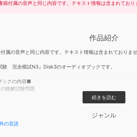
書籍付属の音声と同じ内容です。テキスト情報は含まれており
作品紹介
籍付属の音声と同じ内容です。テキスト情報は含まれておりま
験 完全模試N3』Disk3のオーディオブックです。
ブックの内容■
験の聴解試験問題
内容■
分析!
ジャンル
をめざす!
外の言語
+「解説・解答」
出る重要単語・表現チェックリスト」付