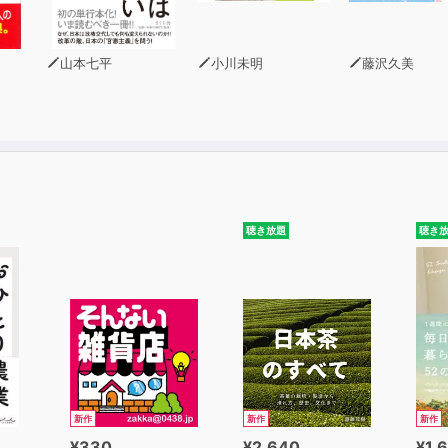
１回 問題
２回 問題
山本七平
小川未明
藤沢久美
３回 問題
聴き放題
聴き
新作
新作
新作
¥330
¥2,640
¥1,