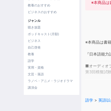
※本商品は
教養のおすすめ
ビジネスのおすすめ
ジャンル
聴き放題
ポッドキャスト(月額)
ビジネス
※本商品は書
自己啓発
『日本語能力試
教養
語学
■オーディオ
実用・資格
第3回模擬試
文芸・落語
ラノベ・アニメ・ラジオドラマ
■テキストの
講演会
出題傾向を徹底
確実にN3合格
語学
>
英語以
完全模試3回
「試験に必ず