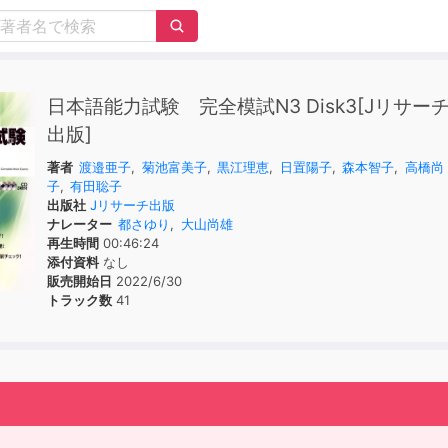
日本語能力試験 完全模試N3 Disk3[Jリサー
出版]
著者
渡邉亜子
,
菊池富美子
,
黒江理恵
,
日置陽子
,
森本智子
,
高橋尚
子
,
有田聡子
出版社
Jリサーチ出版
ナレーター
都さゆり
,
大山尚雄
再生時間
00:46:24
添付資料
なし
販売開始日
2022/6/30
トラック数
41