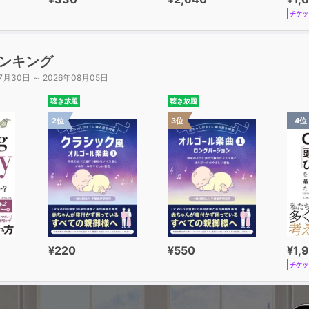
チケッ
ンキング
7月30日 ～ 2026年08月05日
聴き放題
聴き放題
2位
3位
4位
¥220
¥550
¥1,
チケッ