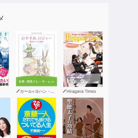
メ
力を高める。
カール=ヨハン・エリーン
Hiragana Times