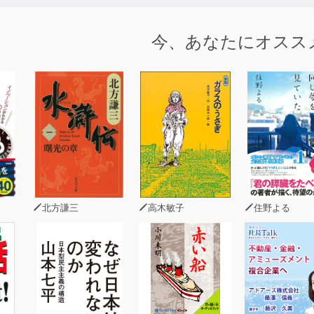
今、あなたにオスス
理に役立つまとめ情報を豊富に提供。
結する丁寧な解説。
択肢も含め、解答のポイントを確認。実践力を養う。
に使われるＮ３レベルの語句・表現をしっかりケア。
試を通して出題形式や時間配分(目標タイム設定)に慣れ、
題に触れることで対応力アップ。
た出題分析と問題予想により、頻出の語句や文型をカバー。得点
方
北方謙三
高木敏子
住野よる
試験Ｎ３の内容」
１回 解答・解説
２回 解答・解説
３回 解答・解説
出る重要語句・文型リスト」