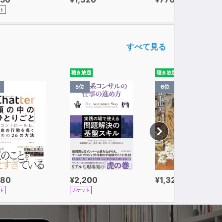
ト
すべて見る
聴き放題
聴き放題
5位
6位
980
¥2,200
¥1,320
ト
チケット