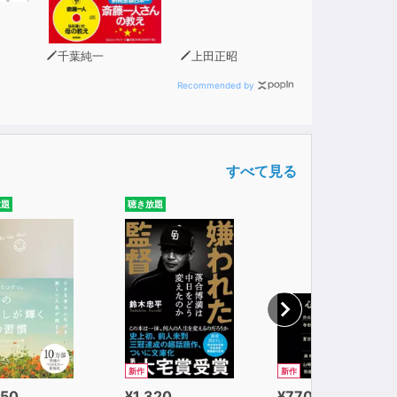
千葉純一
上田正昭
Recommended by
すべて見る
放題
聴き放題
新作
新作
650
¥1,320
¥770