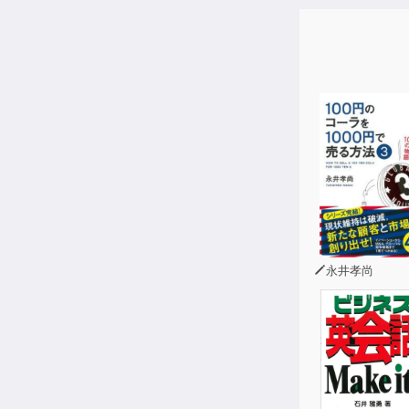
【特長】
1) 直前の整
2) 試験に直
正解以外の選
3) 問題中
4) 3回の模
さまざまな問
5) 徹底し
■目次■
はじめに
この本の使い
永井孝尚
「日本語能力
模擬試験 第
模擬試験 第
模擬試験 第
付録「試験に
＜別冊＞