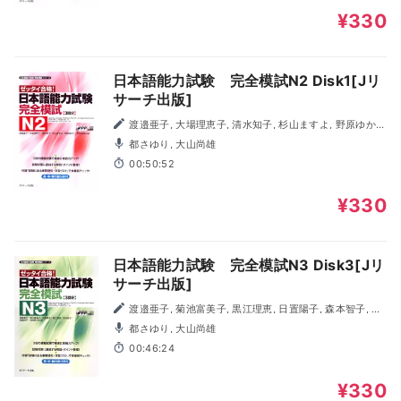
¥330
日本語能力試験 完全模試N2 Disk1[Jリ
サーチ出版]
渡邉亜子, 大場理恵子, 清水知子, 杉山ますよ, 野原ゆか
り, 作田奈苗
都さゆり, 大山尚雄
00:50:52
¥330
日本語能力試験 完全模試N3 Disk3[Jリ
サーチ出版]
渡邉亜子, 菊池富美子, 黒江理恵, 日置陽子, 森本智子, 高
橋尚子, 有田聡子
都さゆり, 大山尚雄
00:46:24
¥330