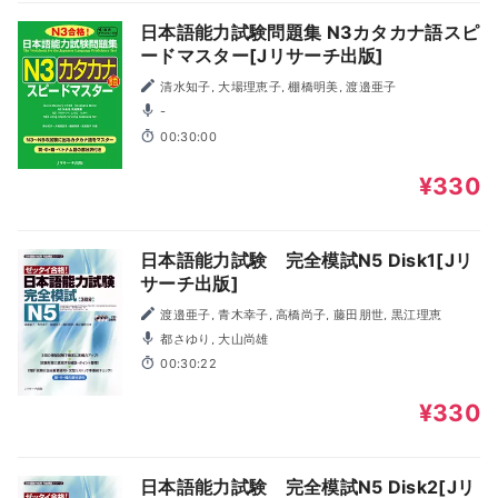
日本語能力試験問題集 N3カタカナ語スピ
ードマスター[Jリサーチ出版]
清水知子, 大場理恵子, 棚橋明美, 渡邉亜子
-
00:30:00
¥330
日本語能力試験 完全模試N5 Disk1[Jリ
サーチ出版]
渡邉亜子, 青木幸子, 高橋尚子, 藤田朋世, 黒江理恵
都さゆり, 大山尚雄
00:30:22
¥330
日本語能力試験 完全模試N5 Disk2[Jリ