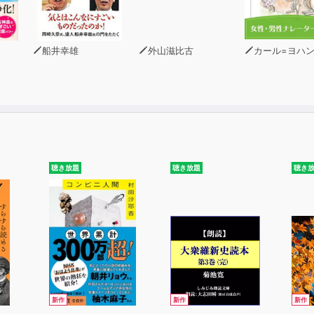
・時
船井幸雄
外山滋比古
カール=ヨハン・エリ
・住所
物・料理
家電家庭用品
の生活
・移動
物・施設・部屋
聴き放題
聴き放題
聴き
む・書く・聞く・話す
・天候
くつ
・程度
味・娯楽・スポーツ
・環境
新作
新作
新作