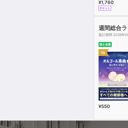
¥1,760
UNIT20健康
チケット
UNIT21地球
UNIT22事務
UNIT23仕事
週間総合ラ
UNIT24技術
集計期間 2026年0
UNIT25原料
UNIT26道
聴き放題
UNIT27建
1位
UNIT28学校
UNIT29大学
UNIT30対象
UNIT31社
UNIT32職業
UNIT33グ
UNIT34立場
UNIT35行
¥550
UNIT36手続
UNIT37場
UNIT38商