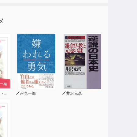
、互いに関連づけをさせながら体系的に覚えら
メ
ぞれの言語話者のための国内唯一の単語集。
活」「お金」「地球・自然」「学校・教育」「商
ナ語」「敬語」など、品詞を中心に文法的な分類
（読みと対訳を赤字で表示）も理解度チェック
ーン
岸見一郎
井沢元彦