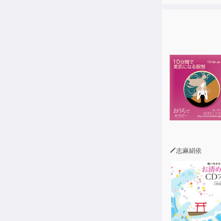
大小にグルー
れる。
本書はその新
PART1「
品・サービス
PART2「
による20ユ
付属の音声（
に便利。
志麻絹依
■目次■
◆この本の使
●PART1 