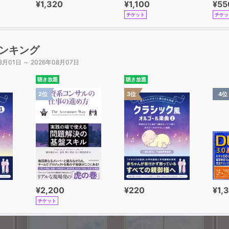
¥1,320
¥1,100
¥55
・医療
チケット
チケッ
・自然
用品
・作業
ンキング
・産業
8月01日 ～ 2026年08月07日
・材料
具・器具・機械
聴き放題
聴き放題
物・植物・人間
2位
3位
4位
・教育
・研究
・範囲
会・国・ルール
・身分
ループ・組織
・役割
事・イベント
¥2,200
¥220
¥1,
き
チケット
所・位置・方向
品・サービス