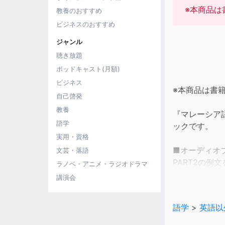
※本商品は
教養のおすすめ
ビジネスのおすすめ
ジャンル
聴き放題
ポッドキャスト(月額)
ビジネス
※本商品は書
自己啓発
教養
『マレーシア語
語学
ックです。
実用・資格
■オーディオ
文芸・落語
PART2の例
ラノベ・アニメ・ラジオドラマ
講演会
■テキストの
「日本語単語
語学
>
英語以
ズ。