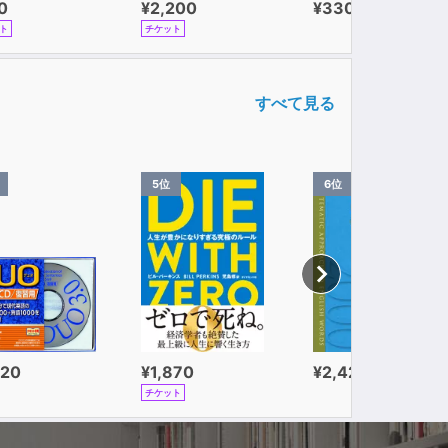
0
¥2,200
¥330
ト
チケット
すべて見る
5位
6位
320
¥1,870
¥2,420
チケット