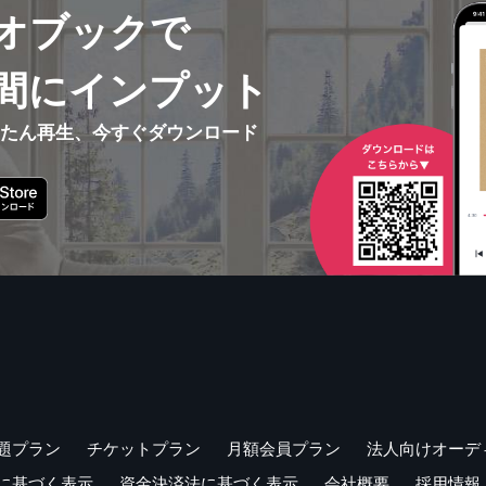
オブックで
・能力
・成績
・ビジネス
間にインプット
学・音楽・芸術
・宗教
んたん再生、今すぐダウンロード
持ち・心の状態①
持ち・心の状態②
法・形式・スタイル
・態度
・数え方
状態
ソコン・ネット
題・トラブル・事故
・犯罪
題プラン
チケットプラン
月額会員プラン
法人向けオーデ
コツコツ覚えよう、基本の言葉
に基づく表示
資金決済法に基づく表示
会社概要
採用情報