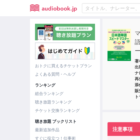
語
ー
著
おトクに買えるチケットプラン
出
ナ
よくある質問・ヘルプ
再
添
ランキング
販
総合ランキング
ト
聴き放題ランキング
チケット交換ランキング
聴き放題 ブックリスト
注意事項
最新追加作品
すぐに役立つ！仕事術