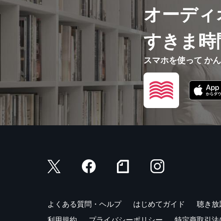
オーディ
UNIT39知識
UNIT40評価
UNIT41経済
すきま時
UNIT42文
UNIT43精神
スマホを使って か
UNIT44気
UNIT45気
UNIT46方
UNIT47本
UNIT48言葉
UNIT49性格
UNIT50単位
UNIT51物の
UNIT52パ
UNIT53問
UNIT54事件
よくある質問・ヘルプ
はじめてガイド
聴き放
●PART2 
利用規約
プライバシーポリシー
特定商取引法