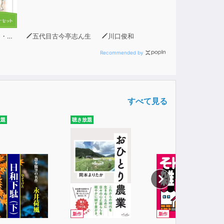
ーン
五代目古今亭志ん生
川口俊和
Recommended by
すべて見る
放題
聴き放題
新作
新作