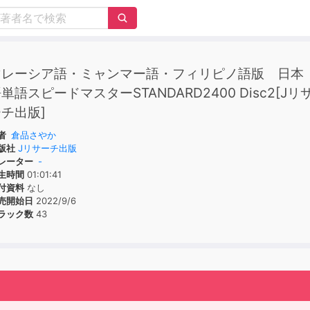
マレーシア語・ミャンマー語・フィリピノ語版 日本
単語スピードマスターSTANDARD2400 Disc2[Jリ
チ出版]
者
倉品さやか
版社
Jリサーチ出版
レーター
-
生時間
01:01:41
付資料
なし
売開始日
2022/9/6
ラック数
43