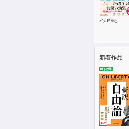
UNIT１時間
UNIT２家族
UNIT 3人
大野靖志
UNIT４人と人
UNIT５名前
UNIT６食べ
UNIT７家具
UNIT８毎日
UNIT９交通
新着作品
UNIT10建
聴き放題
UNIT11読
UNIT12天気
UNIT13お金
UNIT14服・
UNIT15色・形
UNIT16数量
UNIT17趣
UNIT18生活
新作
UNIT19体