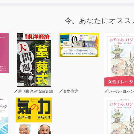
プ分けされた各レベルの基本語彙が、例文や関連語句とともに
今、あなたにオスス
対訳版で、マレーシア語、ミャンマー語、フィリピノ語、それ
テーマ別で覚えよう、基本の言葉」は、「時間・時」「毎日の生
」「問題・トラブル・事故」など54のテーマで構成。
コツコツ覚えよう、基本の言葉」は、「動詞」「名詞」「カタカ
ニットで構成。
例文を収録）を使って、いつでもどこでも学習でき、赤シート
週刊東洋経済編集部
奥野宣之
カール=ヨハン・エリ
い方
テーマ別で覚えよう、基本の言葉