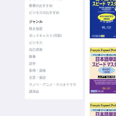
教養のおすすめ
ビジネスのおすすめ
ジャンル
聴き放題
ポッドキャスト(月額)
ビジネス
自己啓発
教養
語学
実用・資格
文芸・落語
ラノベ・アニメ・ラジオドラマ
講演会