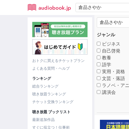
ジャンル
ビジネス
自己啓発
教養
おトクに買えるチケットプラン
語学
よくある質問・ヘルプ
実用・資格
文芸・落語
ランキング
ラノベ・アニ
総合ランキング
講演会
聴き放題ランキング
チケット交換ランキング
聴き放題 ブックリスト
最新追加作品
すぐに役立つ！仕事術