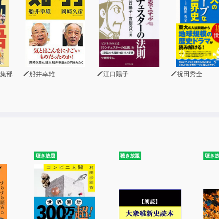
集部
船井幸雄
江口陽子
祝田秀全
聴き放題
聴き放題
聴き