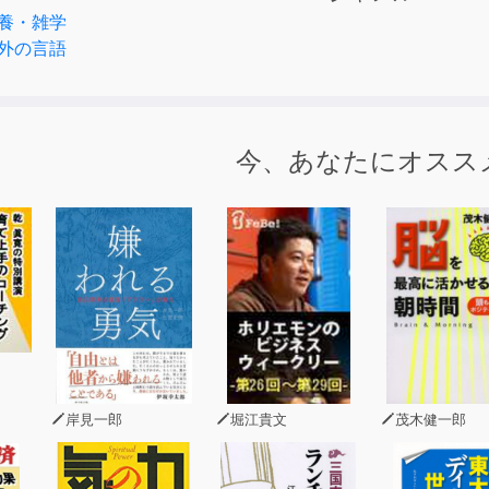
養・雑学
外の言語
今、あなたにオスス
岸見一郎
堀江貴文
茂木健一郎