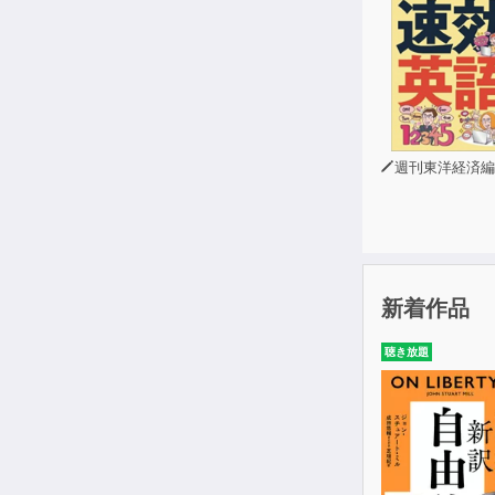
週刊東洋経済編
新着作品
聴き放題