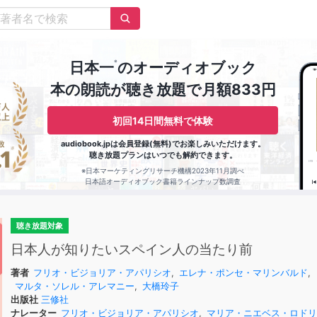
※
日本一
のオーディオブック
本の朗読が聴き放題で月額833円
初回14日間無料で体験
audiobook.jpは会員登録(無料)でお楽しみいただけます。
聴き放題プランはいつでも解約できます。
※日本マーケティングリサーチ機構2023年11月調べ
日本語オーディオブック書籍ラインナップ数調査
聴き放題対象
日本人が知りたいスペイン人の当たり前
著者
フリオ・ビジョリア・アパリシオ
,
エレナ・ポンセ・マリンバルド
,
マルタ・ソレル・アレマニー
,
大橋玲子
出版社
三修社
ナレーター
フリオ・ビジョリア・アパリシオ
,
マリア・ニエベス・ロドリ