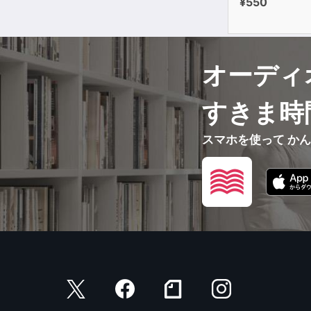
¥550
オーディ
すきま時
スマホを使って か