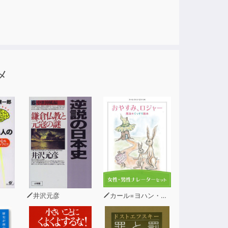
メ
井沢元彦
カール=ヨハン・エリーン