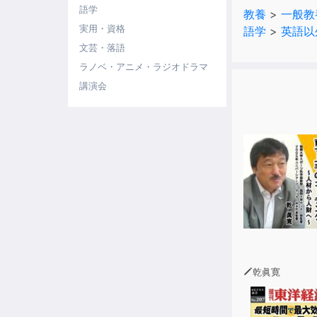
語学
教養
>
一般教
実用・資格
語学
>
英語以
文芸・落語
ラノベ・アニメ・ラジオドラマ
講演会
乾眞寛