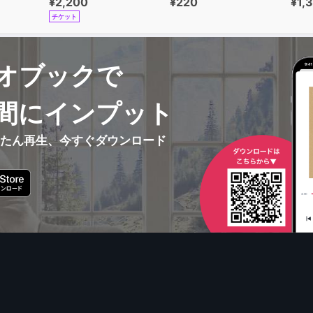
¥2,200
¥220
¥1,
チケット
オブックで
間にインプット
んたん再生、今すぐダウンロード