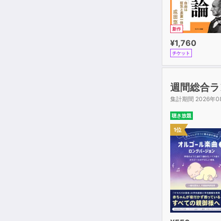
新作
¥1,760
チケット
週間総合ラ
集計期間 2026年0
聴き放題
1位