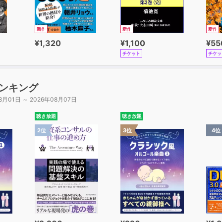
新作
新作
新作
¥1,320
¥1,100
¥55
チケット
チケッ
ンキング
8月01日 ～ 2026年08月07日
聴き放題
聴き放題
2位
3位
4位