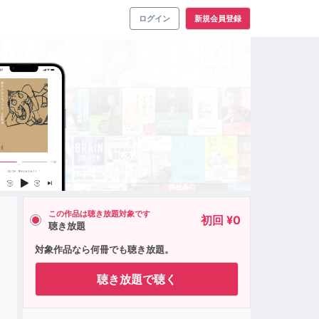
ログイン
新規会員登録
この作品は聴き放題対象です
初回 ¥0
聴き放題
対象作品なら何冊でも聴き放題。
聴き放題で聴く