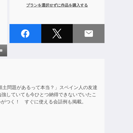
プランを選択せずに作品を購入する
own
ase
領土問題があるって本当？」スペイン人の友達
勉強していても今ひとつ納得できないでいたこ
ase
ルがつく！ すぐに使える会話例も掲載。
e.