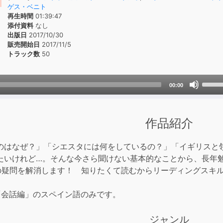
ゲス・ベニト
再生時間
01:39:47
添付資料
なし
出版日
2017/10/30
販売開始日
2017/11/5
トラック数
50
Use
00:00
Up/D
Arrow
keys
作品紹介
to
incre
のはなぜ？」「シエスタには何をしているの？」「イギリスと
or
たいけれど…。そんな今さら聞けない基本的なことから、長年
decre
0の疑問を解消します！ 知りたくて読むからリーディングスキ
volum
「会話編」のスペイン語のみです。
ジャンル